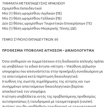
ΤΜΗΜΑΤΑ ΜΕΤΕΚΠΑΙΔΕΥΣΗΣ ΗΡΑΚΛΕΙΟΥ
Ωρομίσθιοι Εκπαιδευτικοί
Μία (1) θέση ωρομίσθιου Αγγλικών (ΠΕ)
Μία (1) θέση ωρομίσθιου Γαλλικών (ΠΕ)
Δύο (2) θέσεις ωρομίσθιων Τουριστικών Επιχειρήσεων (ΤΕ)
Μία (1) θέση ωρομίσθιου Μαγειρικής Τέχνης (ΔΕ)
ΓΕΝΙΚΟ ΣΥΝΟΛΟ ΕΚΠΑΙΔΕΥΤΙΚΩΝ: 60
ΠΡΟΘΕΣΜΙΑ ΥΠΟΒΟΛΗΣ ΑΙΤΗΣΕΩΝ – ΔΙΚΑΙΟΛΟΓΗΤΙΚΑ
Όσοι επιθυμούν να συμμετάσχουν στη διαδικασία επιλογής πρέπει
να υποβάλουν το ειδικό έντυπο «Αίτηση – Υπεύθυνη Δήλωση»
υποψηφίου που επισυνάπτεται στην προκήρυξη συνοδευόμενο με
τα απαιτούμενα κατά περίπτωση δικαιολογητικά.
Η ευθύνη της σωστής συμπλήρωσης της αίτησης και των
συνημμένων απαιτούμενων δικαιολογητικών βαρύνει
αποκλειστικά τον υποψήφιο.
Η αίτηση υποβάλλεται εντός της προβλεπόμενης προθεσμίας
αυτοπροσώπως ή ταχυδρομικά με ταχυμεταφορά (courier).
Αιτήσεις που θα υποβληθούν ταχυδρομικά με ταχυμεταφορά