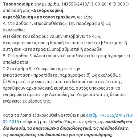
Τροποποιούμε
την με αριθμ. 143555/2413/13-09-2016 (Β ́3095)
απόφασή μας «
Δενδροκομική
εκμετάλλευση καστανοτεμαχίων
», ως εξής:
Α. Στο άρθρο 1. «Προϋποθέσεις», την παράγραφο γ) ως
ακολούθως:
γ) Η κλίση του εδάφους να μην υπερβαίνει το 45%,
στις περιπτώσεις που η δασική έκταση στερείται βλάστησης ή
αυτή έχει καταστραφεί, υποβαθμιστεί ή αραιωθεί.
Β. Στο άρθρο 3. «Απαιτούμενα δικαιολογητικά» η παράγραφος ε)
απαλείφεται.
Γ. Στο άρθρο 9. «Υποχρεώσεις μετά την
εγκατάσταση» προστίθεται παράγραφος θ) ως ακολούθως:
θ) Εάν μετά την εγκατάσταση του δικαιούχου στην έκταση ,
προκύψουν αρχαιολογικά ευρήματα, αυτός υποχρεούται να
ενημερώσει άμεσα την Αρχαιολογική Υπηρεσία για τις δέουσες
ενέργειες εκ μέρους της.
Κατά τα λοιπά εξακολουθεί να ισχύει η με
αριθμ. 143555/2413/13-
09-2016
απόφασή μας. (
Καθορίζουμε τον τρόπο, την
ακολουθητέα
διαδικασία, τα απαιτούμενα δικαιολογητικά, τις προϋποθέσεις,
τις υποχρεώσεις του δικαιούχου για την παραχώρηση,