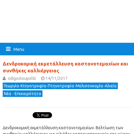
Menu
Δενδροκομική εκμετάλλευση καστανοτεμαχίων και
συνθήκες καλλιέργειας
odigostoupoliti
14/11/2017
Γεωργία-Κτηνοτροφία-Πτηνοτροφία-Μελισσοκομία-Αλιεία
Νέα - Επικαιρότητα
Δενδροκομική εκμετάλλευση καστανοτεμαχίων. Βελτίωση των
συνθηκών καλλιέργειας για χιλιάδες καστανοπαραγούς της χώρας,