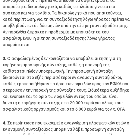
συνταξιοδότησης, πρέπει να σπεύσει να συγκεντρώσει τα
απαραίτητα δικαιολογητικά, καθώς το πλαίσιο γίνεται πιο
αυστηρό και για τον ίδιο. Τα δικαιολογητικά που απαιτούνται,
κατά περίπτωση, για τη συνταξιοδότηση λόγω γήρατος πρέπει να
υποβληθούν εντός δύο μηνών από την αίτηση συνταξιοδότησης.
Αν παρέλθει άπρακτη η προθεσμία με υπαιτιότητα του
ασφαλισμένου, η αίτηση συνταξιοδότησης λόγω γήρατος
απορρίπτεται.
3.
Ο ασφαλισμένος δεν χρειάζεται να υποβάλει αίτηση για τη
χορήγηση προσωρινής σύνταξης, καθώς η απονομή της
καθίσταται πλέον υποχρεωτική. Την προσωρινή σύνταξη
δικαιούνται στο εξής περισσότεροι εν αναμονή συνταξιούχοι,
καθώς τροποποιήθηκαν τα όρια των οφειλών προς τον ΕΦΚΑ που
στερούσαν την παροχή της σύνταξης τους. Ειδικότερα αυξήθηκε
και ενοποιείται το όριο των οφειλών εντός του οποίου είναι
δυνατή η χορήγηση σύνταξης στα 20.000 ευρώ για όλους τους
ασφαλιστικούς οργανισμούς και στα 6.000 ευρώ για τον τ. ΟΓΑ.
4.
Σε περίπτωση που εκκρεμεί η αναγνώριση πλασματικών ετών ο
εν αναμονή συνταξιούχος μπορεί να λάβει προσωρινή σύνταξη