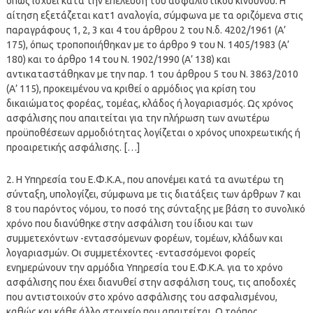
όπως ισχύει κατά την επέλευση του ασφαλιστικού κινδύνου. Η
αίτηση εξετάζεται κατ1 αναλογία, σύμφωνα με τα οριζόμενα στις
παραγράφους 1, 2, 3 και 4 του άρθρου 2 του
Ν.δ.
4202/1961 (Α’
175), όπως τροποποιήθηκαν με το άρθρο 9 του Ν. 1405/1983 (Α’
180) και το άρθρο 14 του Ν. 1902/1990 (Α’ 138) και
αντικαταστάθηκαν με την παρ. 1 του άρθρου 5 του Ν. 3863/2010
(Α’ 115), προκειμένου να κριθεί ο αρμόδιος για κρίση του
δικαιώματος φορέας, τομέας, κλάδος ή λογαριασμός. Ως χρόνος
ασφάλισης που απαιτείται για την πλήρωση των ανωτέρω
προϋποθέσεων αρμοδιότητας λογίζεται ο χρόνος υποχρεωτικής ή
προαιρετικής ασφάλισης. […]
2. Η Υπηρεσία του Ε.Φ.Κ.Α., που απονέμει κατά τα ανωτέρω τη
σύνταξη, υπολογίζει, σύμφωνα με τις διατάξεις των άρθρων 7 και
8 του παρόντος νόμου, το ποσό της σύνταξης με βάση το συνολικό
χρόνο που
διανύθηκε
στην ασφάλιση του ίδιου και των
συμμετεχόντων -εντασσόμενων φορέων, τομέων, κλάδων και
λογαριασμών. Οι συμμετέχοντες -εντασσόμενοι φορείς
ενημερώνουν την αρμόδια Υπηρεσία του Ε.Φ.Κ.Α. για το χρόνο
ασφάλισης που έχει
διανυθεί
στην ασφάλιση τους, τις αποδοχές
που αντιστοιχούν στο χρόνο ασφάλισης του ασφαλισμένου,
καθώς και κάθε άλλο στοιχείο που απαιτείται. Ο τρόπος