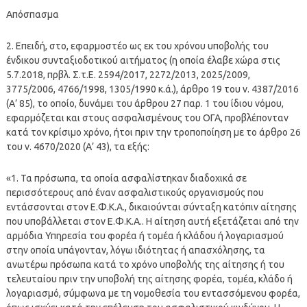
Απόσπασμα
2. Επειδή, στο, εφαρμοστέο ως εκ του χρόνου υποβολής του
ένδικου συνταξιοδοτικού αιτήματος (η οποία έλαβε χώρα στις
5.7.2018,
πρβλ
. Σ.τ.Ε. 2594/2017, 2272/2013, 2025/2009,
3775/2006, 4766/1998, 1305/1990 κ.ά.), άρθρο 19 του ν. 4387/2016
(Α’ 85), το οποίο, δυνάμει του άρθρου 27 παρ. 1 του ίδιου νόμου,
εφαρμόζεται και στους ασφαλισμένους του ΟΓΑ, προβλέπονταν
κατά τον κρίσιμο χρόνο, ήτοι πριν την τροποποίηση με το άρθρο 26
του ν. 4670/2020 (Α’ 43), τα εξής:
«1. Τα πρόσωπα, τα οποία ασφαλίστηκαν διαδοχικά σε
περισσότερους από έναν ασφαλιστικούς οργανισμούς που
εντάσσονται στον Ε.Φ.Κ.Α., δικαιούνται σύνταξη κατόπιν αίτησης
που υποβάλλεται στον Ε.Φ.Κ.Α.. Η αίτηση αυτή εξετάζεται από την
αρμόδια Υπηρεσία του φορέα ή τομέα ή κλάδου ή λογαριασμού
στην οποία υπάγονταν, λόγω ιδιότητας ή απασχόλησης, τα
ανωτέρω πρόσωπα κατά το χρόνο υποβολής της αίτησης ή του
τελευταίου πριν την υποβολή της αίτησης φορέα, τομέα, κλάδο ή
λογαριασμό, σύμφωνα με τη νομοθεσία του εντασσόμενου φορέα,