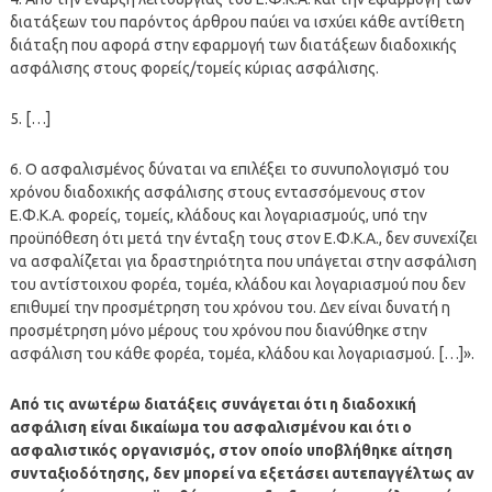
διατάξεων του παρόντος άρθρου παύει να ισχύει κάθε αντίθετη
διάταξη που αφορά στην εφαρμογή των διατάξεων διαδοχικής
ασφάλισης στους φορείς/τομείς κύριας ασφάλισης.
5. […]
6. Ο ασφαλισμένος δύναται να επιλέξει το συνυπολογισμό του
χρόνου διαδοχικής ασφάλισης στους εντασσόμενους στον
Ε.Φ.Κ.Α. φορείς, τομείς, κλάδους και λογαριασμούς, υπό την
προϋπόθεση ότι μετά την ένταξη τους στον Ε.Φ.Κ.Α., δεν συνεχίζει
να ασφαλίζεται για δραστηριότητα που υπάγεται στην ασφάλιση
του αντίστοιχου φορέα, τομέα, κλάδου και λογαριασμού που δεν
επιθυμεί την προσμέτρηση του χρόνου του. Δεν είναι δυνατή η
προσμέτρηση μόνο μέρους του χρόνου που
διανύθηκε
στην
ασφάλιση του κάθε φορέα, τομέα, κλάδου και λογαριασμού. […]».
Από τις ανωτέρω διατάξεις συνάγεται ότι η διαδοχική
ασφάλιση είναι δικαίωμα του ασφαλισμένου και ότι ο
ασφαλιστικός οργανισμός, στον οποίο υποβλήθηκε αίτηση
συνταξιοδότησης, δεν μπορεί να εξετάσει αυτεπαγγέλτως αν