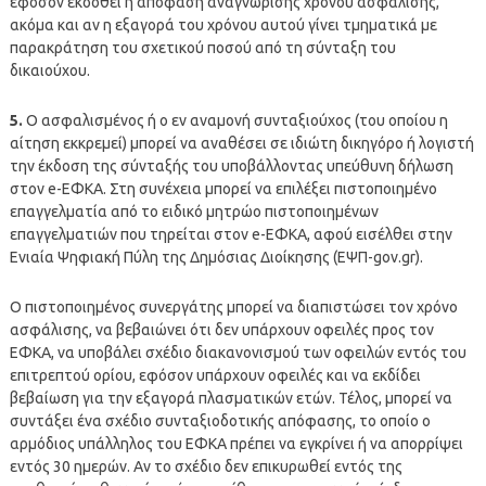
εφόσον εκδοθεί η απόφαση αναγνώρισης χρόνου ασφάλισης,
ακόμα και αν η εξαγορά του χρόνου αυτού γίνει τμηματικά με
παρακράτηση του σχετικού ποσού από τη σύνταξη του
δικαιούχου.
5.
Ο ασφαλισμένος ή ο εν αναμονή συνταξιούχος (του οποίου η
αίτηση εκκρεμεί) μπορεί να αναθέσει σε ιδιώτη δικηγόρο ή λογιστή
την έκδοση της σύνταξής του υποβάλλοντας υπεύθυνη δήλωση
στον e-ΕΦΚΑ. Στη συνέχεια μπορεί να επιλέξει πιστοποιημένο
επαγγελματία από το ειδικό μητρώο πιστοποιημένων
επαγγελματιών που τηρείται στον e-ΕΦΚΑ, αφού εισέλθει στην
Ενιαία Ψηφιακή Πύλη της Δημόσιας Διοίκησης (ΕΨΠ-gov.gr).
Ο πιστοποιημένος συνεργάτης μπορεί να διαπιστώσει τον χρόνο
ασφάλισης, να βεβαιώνει ότι δεν υπάρχουν οφειλές προς τον
ΕΦΚΑ, να υποβάλει σχέδιο διακανονισμού των οφειλών εντός του
επιτρεπτού ορίου, εφόσον υπάρχουν οφειλές και να εκδίδει
βεβαίωση για την εξαγορά πλασματικών ετών. Τέλος, μπορεί να
συντάξει ένα σχέδιο συνταξιοδοτικής απόφασης, το οποίο ο
αρμόδιος υπάλληλος του ΕΦΚΑ πρέπει να εγκρίνει ή να απορρίψει
εντός 30 ημερών. Αν το σχέδιο δεν επικυρωθεί εντός της