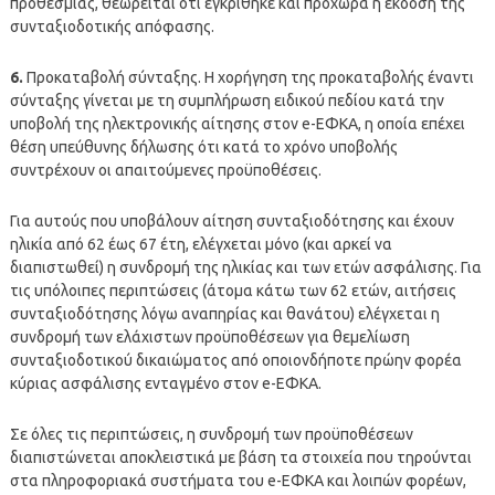
προθεσμίας, θεωρείται ότι εγκρίθηκε και προχωρά η έκδοση της
συνταξιοδοτικής απόφασης.
6.
Προκαταβολή σύνταξης. Η χορήγηση της προκαταβολής έναντι
σύνταξης γίνεται με τη συμπλήρωση ειδικού πεδίου κατά την
υποβολή της ηλεκτρονικής αίτησης στον e-ΕΦΚΑ, η οποία επέχει
θέση υπεύθυνης δήλωσης ότι κατά το χρόνο υποβολής
συντρέχουν οι απαιτούμενες προϋποθέσεις.
Για αυτούς που υποβάλουν αίτηση συνταξιοδότησης και έχουν
ηλικία από 62 έως 67 έτη, ελέγχεται μόνο (και αρκεί να
διαπιστωθεί) η συνδρομή της ηλικίας και των ετών ασφάλισης. Για
τις υπόλοιπες περιπτώσεις (άτομα κάτω των 62 ετών, αιτήσεις
συνταξιοδότησης λόγω αναπηρίας και θανάτου) ελέγχεται η
συνδρομή των ελάχιστων προϋποθέσεων για θεμελίωση
συνταξιοδοτικού δικαιώματος από οποιονδήποτε πρώην φορέα
κύριας ασφάλισης ενταγμένο στον e-ΕΦΚΑ.
Σε όλες τις περιπτώσεις, η συνδρομή των προϋποθέσεων
διαπιστώνεται αποκλειστικά με βάση τα στοιχεία που τηρούνται
στα πληροφοριακά συστήματα του e-ΕΦΚΑ και λοιπών φορέων,