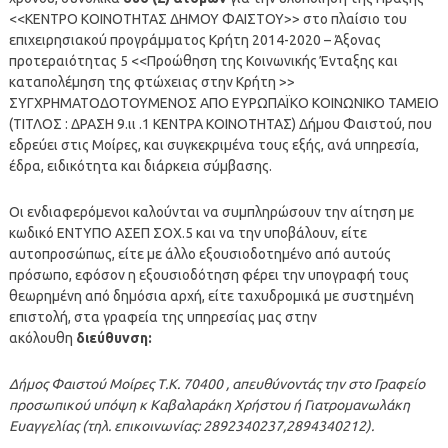
<<ΚΕΝΤΡΟ ΚΟΙΝΟΤΗΤΑΣ ΔΗΜΟΥ ΦΑΙΣΤΟΥ>> στο πλαίσιο του
επιχειρησιακού προγράμματος Κρήτη 2014-2020 – Άξονας
προτεραιότητας 5 <<Προώθηση της Κοινωνικής Ένταξης και
καταπολέμηση της φτώχειας στην Κρήτη >>
ΣΥΓΧΡΗΜΑΤΟΔΟΤΟΥΜΕΝΟΣ ΑΠΟ ΕΥΡΩΠΑΪΚΟ ΚΟΙΝΩΝΙΚΟ ΤΑΜΕΙΟ
(ΤΙΤΛΟΣ : ΔΡΑΣΗ 9.ιι .1 ΚΕΝΤΡΑ ΚΟΙΝΟΤΗΤΑΣ) Δήμου Φαιστού, που
εδρεύει στις Μοίρες, και συγκεκριμένα τους εξής, ανά υπηρεσία,
έδρα, ειδικότητα και διάρκεια σύμβασης.
Οι ενδιαφερόμενοι καλούνται να συμπληρώσουν την αίτηση με
κωδικό ΕΝΤΥΠΟ ΑΣΕΠ ΣΟΧ.5 και να την υποβάλουν, είτε
αυτοπροσώπως, είτε με άλλο εξουσιοδοτημένο από αυτούς
πρόσωπο, εφόσον η εξουσιοδότηση φέρει την υπογραφή τους
θεωρημένη από δημόσια αρχή, είτε ταχυδρομικά με συστημένη
επιστολή, στα γραφεία της υπηρεσίας μας στην
ακόλουθη
διεύθυνση:
Δήμος Φαιστού Μοίρες Τ.Κ. 70400 , απευθύνοντάς την στο Γραφείο
προσωπικού υπόψη κ Καβαλαράκη Χρήστου ή Γιατρομανωλάκη
Ευαγγελίας (τηλ. επικοινωνίας: 2892340237,2894340212).