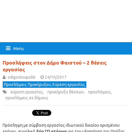
Menu
Προσλήψεις στον Δήμο Φαιστού – 2 θέσεις
εργασίας
odigostoupoliti
24/10/2017
Προσλήψεις Προκήρυξεις Εύρεση εργασίας
εύρεση εργασίας
,
προκήρυξη θέσεων
,
προσλήψεις
,
προσλήψεις σε δήμους
Πρόσληψη με σύμβαση εργασίας ιδιωτικού δικαίου ορισμένου
χρόνου, συνολικά
δύο (2) ατόμων
για την υλοποίηση της Πράξης