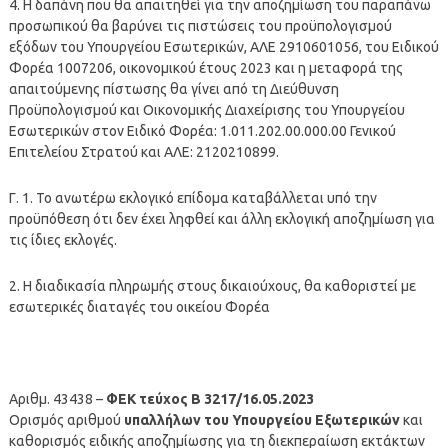
4. Η δαπάνη που θα απαιτηθεί για την αποζημίωση του παραπάνω
προσωπικού θα βαρύνει τις πιστώσεις του προϋπολογισμού
εξόδων του Υπουργείου Εσωτερικών, ΑΛΕ 2910601056, του Ειδικού
Φορέα 1007206, οικονομικού έτους 2023 και η μεταφορά της
απαιτούμενης πίστωσης θα γίνει από τη Διεύθυνση
Προϋπολογισμού και Οικονομικής Διαχείρισης του Υπουργείου
Εσωτερικών στον Ειδικό Φορέα: 1.011.202.00.000.00 Γενικού
Επιτελείου Στρατού και ΑΛΕ: 2120210899.
Γ. 1. Το ανωτέρω εκλογικό επίδομα καταβάλλεται υπό την
προϋπόθεση ότι δεν έχει ληφθεί και άλλη εκλογική αποζημίωση για
τις ίδιες εκλογές.
2. Η διαδικασία πληρωμής στους δικαιούχους, θα καθοριστεί με
εσωτερικές διαταγές του οικείου Φορέα
Αριθμ. 43438 –
ΦΕΚ τεύχος Β 3217/16.05.2023
Ορισμός αριθμού
υπαλλήλων του Υπουργείου Εξωτερικών
και
καθορισμός ειδικής αποζημίωσης για τη διεκπεραίωση εκτάκτων