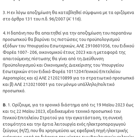
3. Η εν λόγω αποζημίωση θα καταβληθεί σύμφωνα με τα οριζόμενα
στο άρθρο 131 του π.δ. 96/2007 (Α’ 116).
4. Η δαπάνη που θα απαιτηθεί για την αποζημίωση του παραπάνω
προσωπικού θα βαρύνει τις πιστώσεις του προϋπολογισμού
εξόδων του Υπουργείου Εσωτερικών, ΑΛΕ 2910601056, του Ειδικού
Φορέα 1007- 206, οικονομικού έτους 2023 και η μεταφορά της
απαιτούμενης πίστωσης θα γίνει από τη Διεύθυνση
Προϋπολογισμού και Οικονομικής Διαχείρισης του Υπουργείου
Εσωτερικών στον Ειδικό Φορέα 1011204 Γενικού Επιτελείου
Αεροπορίας και α) ΑΛΕ 2120210899 για το στρατιωτικό προσωπικό
και β) ΑΛΕ 2120210001 για τον μόνιμο υπάλληλο/πολιτικό
προσωπικό.
Β
. 1. Ορίζουμε, για το χρονικό διάστημα από τις 19 Μαΐου 2023 έως
και τις 22 Μαΐου 2023, εξειδικευμένο τεχνικό προσωπικό του
Γενικού Επιτελείου Στρατού για την εγκατάσταση, τη συνεχή
ετοιμότητα και την άρτια λειτουργία ενός ηλεκτροπαραγωγού
ζεύγους (Η/Ζ), που θα χρησιμεύσει ως εφεδρική πηγή ηλεκτρικής
ενέργειας, κατά τη διάρκεια της νύχτας των Βουλευτικών εκλογών