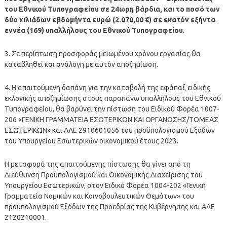
του Εθνικού Τυπογραφείου σε 24ωρη βάρδια, και το ποσό των
δύο χιλιάδων εβδομήντα ευρώ (2.070,00 €) σε εκατόν εξήντα
εννέα (169) υπαλλήλους του Εθνικού Τυπογραφείου
.
3. Σε περίπτωση προσφοράς μειωμένου χρόνου εργασίας θα
καταβληθεί και ανάλογη με αυτόν αποζημίωση.
4. Η απαιτούμενη δαπάνη για την καταβολή της εφάπαξ ειδικής
εκλογικής αποζημίωσης στους παραπάνω υπαλλήλους του Εθνικού
Τυπογραφείου, θα βαρύνει την πίστωση του Ειδικού Φορέα 1007-
206 «ΓΕΝΙΚΗ ΓΡΑΜΜΑΤΕΙΑ ΕΣΩΤΕΡΙΚΩΝ ΚΑΙ ΟΡΓΑΝΩΣΗΣ/ΤΟΜΕΑΣ
ΕΣΩΤΕΡΙΚΩΝ» και ΑΛΕ 2910601056 του προϋπολογισμού Εξόδων
του Υπουργείου Εσωτερικών οικονομικού έτους 2023.
Η μεταφορά της απαιτούμενης πίστωσης θα γίνει από τη
Διεύθυνση Προϋπολογισμού και Οικονομικής Διαχείρισης του
Υπουργείου Εσωτερικών, στον Ειδικό Φορέα 1004-202 «Γενική
Γραμματεία Νομικών και Κοινοβουλευτικών Θεμάτων» του
προϋπολογισμού Εξόδων της Προεδρίας της Κυβέρνησης και ΑΛΕ
2120210001.