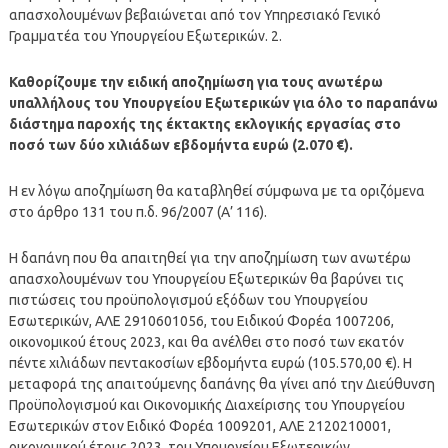
απασχολουμένων βεβαιώνεται από τον Υπηρεσιακό Γενικό
Γραμματέα του Υπουργείου Εξωτερικών. 2.
Καθορίζουμε την ειδική αποζημίωση για τους ανωτέρω
υπαλλήλους του Υπουργείου Εξωτερικών για όλο το παραπάνω
διάστημα παροχής της έκτακτης εκλογικής εργασίας στο
ποσό των δύο χιλιάδων εβδομήντα ευρώ (2.070 €).
Η εν λόγω αποζημίωση θα καταβληθεί σύμφωνα με τα οριζόμενα
στο άρθρο 131 του π.δ. 96/2007 (Α’ 116).
Η δαπάνη που θα απαιτηθεί για την αποζημίωση των ανωτέρω
απασχολουμένων του Υπουργείου Εξωτερικών θα βαρύνει τις
πιστώσεις του προϋπολογισμού εξόδων του Υπουργείου
Εσωτερικών, ΑΛΕ 2910601056, του Ειδικού Φορέα 1007206,
οικονομικού έτους 2023, και θα ανέλθει στο ποσό των εκατόν
πέντε χιλιάδων πεντακοσίων εβδομήντα ευρώ (105.570,00 €). Η
μεταφορά της απαιτούμενης δαπάνης θα γίνει από την Διεύθυνση
Προϋπολογισμού και Οικονομικής Διαχείρισης του Υπουργείου
Εσωτερικών στον Ειδικό Φορέα 1009201, ΑΛΕ 2120210001,
οικονομικού έτους 2023, του Υπουργείου Εξωτερικών.