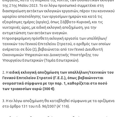
της 21ης Μαΐου 2023. Το εν λόγω προσωπικό συμμετέχει στη
διεκπεραίωση εκτάκτων εκλογικών εργασιών, πέραν του κανονικού
ωραρίου απασχόλησης των εργασίμων ημερών και κατά τις
εξαιρέσιμες ημέρες (αργίες), όπως Σάββατο-Κυριακή, και τις
νυχτερινές ώρες, με ειδική εκλογική αποζημίωση, για την
αντιμετώπιση των εκτάκτων αναγκών.
Η προσφερόμενη πρόσθετη εκλογική εργασία των υπαλλήλων/
τεχνικών του Γενικού Επιτελείου Στρατού, ο αριθμός των οποίων
ανέρχεται σε δύο (2), βεβαιώνεται από τον Γενικό Διευθυντή
Οικονομικών Υπηρεσιών και Διοικητικής Υποστήριξης του
Υπουργείου Εσωτερικών (Τομέα Εσωτερικών).
2. Η
ειδική εκλογική αποζημίωση των υπαλλήλων/τεχνικών του
Γενικού Επιτελείου Στρατού (Γ.Ε.Σ.), όπως βεβαιώνονται
ονομαστικά σύμφωνα με την παρ. 1, καθορίζεται στο ποσό
των τριακοσίων ευρώ (300 €)
.
3. Η εν λόγω αποζημίωση θα καταβληθεί σύμφωνα με τα οριζόμενα
στο άρθρο 131 του π.δ. 96/2007 (Α’ 116).