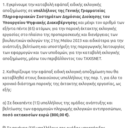
1. Εγκρίνουμε την καταβολή εφάπαξ ειδικής εκλογικής
αποζημίωσης σε
υπαλλήλους της Γενικής Γραμματείας
Πληροφοριακών Συστημάτων Δημόσιας Διοίκησης του
Υπουργείου Ψηφιακής Διακυβέρνησης
και μέχρι τον αριθμό των
εξήντα πέντε (65) ατόμων, για την παροχή έκτακτης εκλογικής
εργασίας στο πλαίσιο της προπαρασκευής και διενέργειας των
βουλευτικών εκλογών της 21ης Μαΐου 2023 και ειδικότερα για την
ανάπτυξη, βελτίωση και υποστήριξη της παραγωγικής λειτουργίας
των εφαρμογών και των υποδομών, για την καταβολή εκλογικής
αποζημίωσης, μέσω του περιβάλλοντος του TAXISNET.
2. Καθορίζουμε την εφάπαξ ειδική εκλογική αποζημίωση που θα
καταβληθεί στους δικαιούχους υπαλλήλους της παρ. 1, για όλο το
χρονικό διάστημα παροχής της έκτακτης εκλογικής εργασίας, ως
εξής:
α) Σε δεκαπέντε (15) υπαλλήλους της ομάδας ανάπτυξης και
βελτίωσης των εφαρμογών πληρωμής εκλογικών αντιπροσώπων,
ποσό οκτακοσίων ευρώ (800,00 €).
β) Σε πενήντα (50) υπαλλήλους της ομάδας υποστήριξης