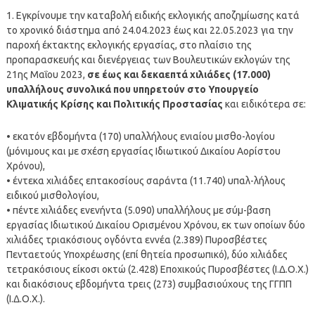
1. Εγκρίνουμε την καταβολή ειδικής εκλογικής αποζημίωσης κατά
το χρονικό διάστημα από 24.04.2023 έως και 22.05.2023 για την
παροχή έκτακτης εκλογικής εργασίας, στο πλαίσιο της
προπαρασκευής και διενέργειας των Βουλευτικών εκλογών της
21ης Μαΐου 2023,
σε έως και δεκαεπτά χιλιάδες (17.000)
υπαλλήλους συνολικά που υπηρετούν στο Υπουργείο
Κλιματικής Κρίσης και Πολιτικής Προστασίας
και ειδικότερα σε:
• εκατόν εβδομήντα (170) υπαλλήλους ενιαίου μισθο-λογίου
(μόνιμους και με σχέση εργασίας Ιδιωτικού Δικαίου Αορίστου
Χρόνου),
• έντεκα χιλιάδες επτακοσίους σαράντα (11.740) υπαλ-λήλους
ειδικού μισθολογίου,
• πέντε χιλιάδες ενενήντα (5.090) υπαλλήλους με σύμ-βαση
εργασίας Ιδιωτικού Δικαίου Ορισμένου Χρόνου, εκ των οποίων δύο
χιλιάδες τριακόσιους ογδόντα εννέα (2.389) Πυροσβέστες
Πενταετούς Υποχρέωσης (επί θητεία προσωπικό), δύο χιλιάδες
τετρακόσιους είκοσι οκτώ (2.428) Εποχικούς Πυροσβέστες (Ι.Δ.Ο.Χ.)
και διακόσιους εβδομήντα τρεις (273) συμβασιούχους της ΓΓΠΠ
(Ι.Δ.Ο.Χ.).