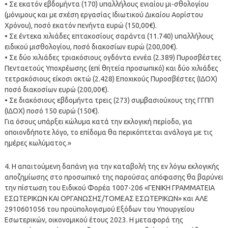
• Σε εκατόν εβδομήντα (170) υπαλλήλους ενιαίου μι-σθολογίου
(μόνιμους και με σχέση εργασίας Ιδιωτικού Δικαίου Αορίστου
Χρόνου), ποσό εκατόν πενήντα ευρώ (150,00€).
• Σε έντεκα χιλιάδες επτακοσίους σαράντα (11.740) υπαλλήλους
ειδικού μισθολογίου, ποσό διακοσίων ευρώ (200,00€).
• Σε δύο χιλιάδες τριακόσιους ογδόντα εννέα (2.389) Πυροσβέστες
Πενταετούς Υποχρέωσης (επί θητεία προσωπικό) και δύο χιλιάδες
τετρακόσιους είκοσι οκτώ (2.428) Εποχικούς Πυροσβέστες (ΙΔΟΧ)
ποσό διακοσίων ευρώ (200,00€).
• Σε διακόσιους εβδομήντα τρεις (273) συμβασιούχους της ΓΓΠΠ
(ΙΔΟΧ) ποσό 150 ευρώ (150€).
Για όσους υπάρξει κώλυμα κατά την εκλογική περίοδο, για
οποιονδήποτε λόγο, το επίδομα θα περικόπτεται ανάλογα με τις
ημέρες κωλύματος.»
4. Η απαιτούμενη δαπάνη για την καταβολή της εν λόγω εκλογικής
αποζημίωσης στο προσωπικό της παρούσας απόφασης θα βαρύνει
την πίστωση του Ειδικού Φορέα 1007-206 «ΓΕΝΙΚΗ ΓΡΑΜΜΑΤΕΙΑ
ΕΣΩΤΕΡΙΚΩΝ ΚΑΙ ΟΡΓΑΝΩΣΗΣ/ΤΟΜΕΑΣ ΕΣΩΤΕΡΙΚΩΝ» και ΑΛΕ
2910601056 του προϋπολογισμού Εξόδων του Υπουργείου
Εσωτερικών, οικονομικού έτους 2023. Η μεταφορά της