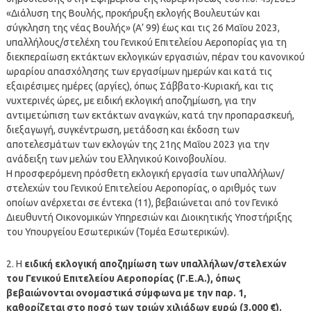
«Διάλυση της Βουλής, προκήρυξη εκλογής Βουλευτών και
σύγκληση της νέας Βουλής» (Α’ 99) έως και τις 26 Μαΐου 2023,
υπαλλήλους/στελέχη του Γενικού Επιτελείου Αεροπορίας για τη
διεκπεραίωση εκτάκτων εκλογικών εργασιών, πέραν του κανονικού
ωραρίου απασχόλησης των εργασίμων ημερών και κατά τις
εξαιρέσιμες ημέρες (αργίες), όπως Σάββατο-Κυριακή, και τις
νυχτερινές ώρες, με ειδική εκλογική αποζημίωση, για την
αντιμετώπιση των εκτάκτων αναγκών, κατά την προπαρασκευή,
διεξαγωγή, συγκέντρωση, μετάδοση και έκδοση των
αποτελεσμάτων των εκλογών της 21ης Μαΐου 2023 για την
ανάδειξη των μελών του Ελληνικού Κοινοβουλίου.
Η προσφερόμενη πρόσθετη εκλογική εργασία των υπαλλήλων/
στελεχών του Γενικού Επιτελείου Αεροπορίας, ο αριθμός των
οποίων ανέρχεται σε έντεκα (11), βεβαιώνεται από τον Γενικό
Διευθυντή Οικονομικών Υπηρεσιών και Διοικητικής Υποστήριξης
του Υπουργείου Εσωτερικών (Τομέα Εσωτερικών).
2. Η
ειδική εκλογική αποζημίωση των υπαλλήλων/στελεχών
του Γενικού Επιτελείου Αεροπορίας (Γ.Ε.Α.), όπως
βεβαιώνονται ονομαστικά σύμφωνα με την παρ. 1,
καθορίζεται στο ποσό των τριών χιλιάδων ευρώ (3.000 €).