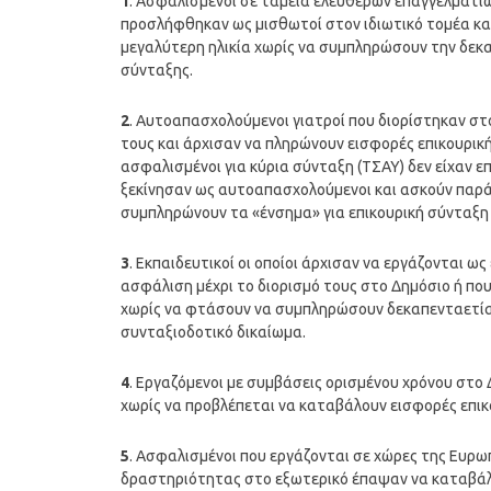
1
. Ασφαλισμένοι σε ταμεία ελευθέρων επαγγελματιών
προσλήφθηκαν ως μισθωτοί στον ιδιωτικό τομέα και
μεγαλύτερη ηλικία χωρίς να συμπληρώσουν την δεκα
σύνταξης.
2
. Αυτοαπασχολούμενοι γιατροί που διορίστηκαν σ
τους και άρχισαν να πληρώνουν εισφορές επικουρικ
ασφαλισμένοι για κύρια σύνταξη (ΤΣΑΥ) δεν είχαν επι
ξεκίνησαν ως αυτοαπασχολούμενοι και ασκούν παρά
συμπληρώνουν τα «ένσημα» για επικουρική σύνταξη 
3
. Εκπαιδευτικοί οι οποίοι άρχισαν να εργάζονται ω
ασφάλιση μέχρι το διορισμό τους στο Δημόσιο ή πο
χωρίς να φτάσουν να συμπληρώσουν δεκαπενταετία 
συνταξιοδοτικό δικαίωμα.
4
. Εργαζόμενοι με συμβάσεις ορισμένου χρόνου στο 
χωρίς να προβλέπεται να καταβάλουν εισφορές επι
5
. Ασφαλισμένοι που εργάζονται σε χώρες της Ευρω
δραστηριότητας στο εξωτερικό έπαψαν να καταβάλ