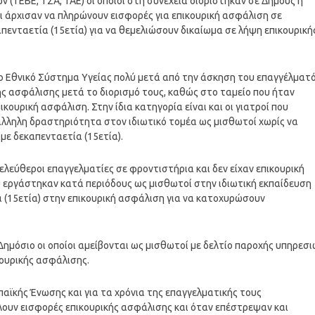
 (ΤΕΒΕ, ΤΣΑ, ΤΑΕ) οι οποίοι στη συνέχεια διορίστηκαν σε Δήμους ή
 άρχισαν να πληρώνουν εισφορές για επικουρική ασφάλιση σε
πενταετία (15ετία) για να θεμελιώσουν δικαίωμα σε λήψη επικουρική
το Εθνικό Σύστημα Υγείας πολύ μετά από την άσκηση του επαγγέλματ
ής ασφάλισης μετά το διορισμό τους, καθώς στο ταμείο που ήταν
κουρική ασφάλιση. Στην ίδια κατηγορία είναι και οι γιατροί που
λληλη δραστηριότητα στον ιδιωτικό τομέα ως μισθωτοί χωρίς να
με δεκαπενταετία (15ετία).
ς ελεύθεροι επαγγελματίες σε φροντιστήρια και δεν είχαν επικουρική
υ εργάστηκαν κατά περιόδους ως μισθωτοί στην ιδιωτική εκπαίδευση
(15ετία) στην επικουρική ασφάλιση για να κατοχυρώσουν
Δημόσιο οι οποίοι αμείβονται ως μισθωτοί με δελτίο παροχής υπηρεσ
κουρικής ασφάλισης.
παϊκής Ένωσης και για τα χρόνια της επαγγελματικής τους
ουν εισφορές επικουρικής ασφάλισης και όταν επέστρεψαν και