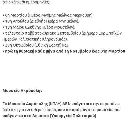
στις κάτωθι ημερομηνίες:
• 6η Μαρτίου (Ημέρα Μνήμης Μελίνας Μερκούρη),
• 18η Απριλίου (Διεθνής Ημέρα Μνημείων),
• 18η Μαΐου (Διεθνής Ημέρα Μουσείων),
• τελευταίο σαββατοκύριακο Σεπτεμβρίου (Διήμερο Ευρωπαϊκών
Ημερών Πολιτιστικής Κληρονομιάς),
• 28η Οκτωβρίου (Εθνική Εορτή) και
•
πρώτη Κυριακή κάθε μήνα από 1η Νοεμβρίου έως 31η Μαρτίου
Μουσείο Ακρόπολης
Το
Μουσείο Ακρόπολης
(ΝΠΔΔ)
ΔΕΝ υπάγεται
στην παραπάνω
διάταξη για ελεύθερη είσοδο,
που αφορά μόνο
τα
μουσεία που
υπάγονται στο Δημόσιο (Υπουργείο Πολιτισμού)