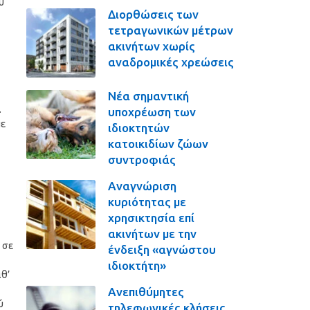
υ
Διορθώσεις των
τετραγωνικών μέτρων
ακινήτων χωρίς
αναδρομικές χρεώσεις
Νέα σημαντική
.
υποχρέωση των
με
ιδιοκτητών
κατοικιδίων ζώων
συντροφιάς
Αναγνώριση
κυριότητας με
χρησικτησία επί
ακινήτων με την
 σε
ένδειξη «αγνώστου
ιδιοκτήτη»
αθ’
Ανεπιθύμητες
ύ
τηλεφωνικές κλήσεις