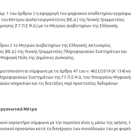
 παρ. 1 του άρθρου 2 η εφαρμογή του ψηφιακού αποθετηρίου εγγράφω
 του Κέντρου Διαλειτουργικότητας (ΚΕ.Δ.) της Γενικής Γραμματείας
ησης (Γ.Γ.Π.Σ.Ψ.Δ.) με το Μητρώο Διαβατηρίων της Ελληνικής
άρθρου 2 το Μητρώο Διαβατηρίων της Ελληνικής Αστυνομίας
ας (ΚΕ.Δ.) της Γενικής Γραμματείας Πληροφοριακών Συστημάτων και
α Ψηφιακή Πύλη της Δημόσιας Διοίκησης.
αγματοποιούνται σύμφωνα με τα άρθρα 47 του ν. 4623/2019 (Α’ 134) κα
 Πληροφοριακών Συστημάτων της Γ.Γ.Π.Σ.Ψ.Δ. του Υπουργείου Ψηφιακή
υακών υπηρεσιών και τις διατάξεις περί προστασίας δεδομένων
Οργανωτικά Μέτρα
ικού χαρακτήρα σύμφωνα με την παρούσα είναι η, μέσω της χρήσης τ
 φυσικού προσώπου κατά τη διενέργεια των συναλλαγών του με φορεί