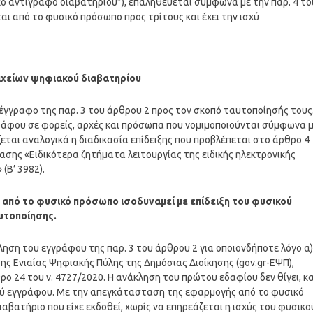
κό αντίγραφο διαβατηρίου”), επαληθεύεται σύμφωνα με την παρ. 4 το
ται από το φυσικό πρόσωπο προς τρίτους και έχει την ισχύ
ιχείων ψηφιακού διαβατηρίου
 έγγραφο της παρ. 3 του άρθρου 2 προς τον σκοπό ταυτοποίησής τους
γράφου σε φορείς, αρχές και πρόσωπα που νομιμοποιούνται σύμφωνα 
ζεται αναλογικά η διαδικασία επίδειξης που προβλέπεται στο άρθρο 4
φασης «Ειδικότερα ζητήματα λειτουργίας της ειδικής ηλεκτρονικής
(Β’ 3982).
1 από το φυσικό πρόσωπο ισοδυναμεί με επίδειξη του φυσικού
υτοποίησης.
ληση του εγγράφου της παρ. 3 του άρθρου 2 για οποιονδήποτε λόγο α)
 της Ενιαίας Ψηφιακής Πύλης της Δημόσιας Διοίκησης (gov.gr-ΕΨΠ),
 24 του ν. 4727/2020. Η ανάκληση του πρώτου εδαφίου δεν θίγει, κ
κού εγγράφου. Με την απεγκάτασταση της εφαρμογής από το φυσικό
αβατήριο που είχε εκδοθεί, χωρίς να επηρεάζεται η ισχύς του φυσικο