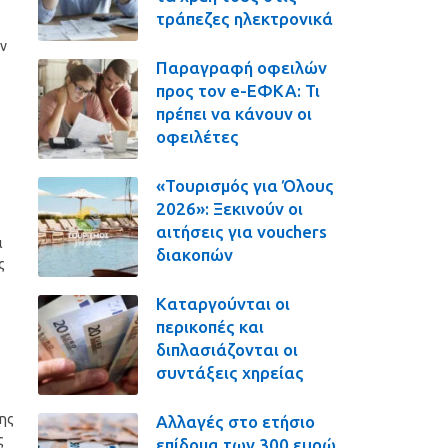
τράπεζες ηλεκτρονικά
ν
Παραγραφή οφειλών
προς τον e-ΕΦΚΑ: Τι
πρέπει να κάνουν οι
οφειλέτες
«Τουρισμός για Όλους
2026»: Ξεκινούν οι
αιτήσεις για vouchers
ι
διακοπών
ς
Καταργούνται οι
περικοπές και
διπλασιάζονται οι
συντάξεις χηρείας
ης
Αλλαγές στο ετήσιο
ς
επίδομα των 300 ευρώ