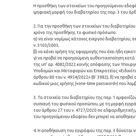
Η προσθήκη των στοιχείων του προηγούμενου εδαφί
ψηφιακή μορφή του διαβατηρίου της παρ. 3 του άρθρ
2. Για την προσθήκη των στοιχείων του διαβατηρίου
χρόνο της προσθήκης το φυσικό πρόσωπο:
α) να είναι νομίμως κάτοχος ενεργού διαβατηρίου, σ
ν. 3103/2003,
β) να κάνει χρήση της εφαρμογής που έχει ήδη εγκ
γ) να προβεί σε προηγούμενη αυθεντικοποίηση κατά 
της υπ’ αρ. 4082/2022 κοινής απόφασης των Υπουργ
Υποδομών και Μεταφορών και Επικρατείας «Ειδικότε
άρθρου 80 του ν. 4954/2022» (Β’ 3982), δ) να προβ
κωδικού μιας χρήσης («one-time password») που λαμβ
3. Τα στοιχεία του διαβατηρίου της παρ. 1 εμφανίζο
συσκευή του φυσικού προσώπου, με τη μορφή εγγρά
του άρθρου 27 του ν. 4727/2020 σε αλφαριθμητική 
του προηγούμενου εδαφίου δεν μπορεί να αποθηκευτ
4. Η αποθήκευση του εγγράφου της παρ. 3 δύναται να