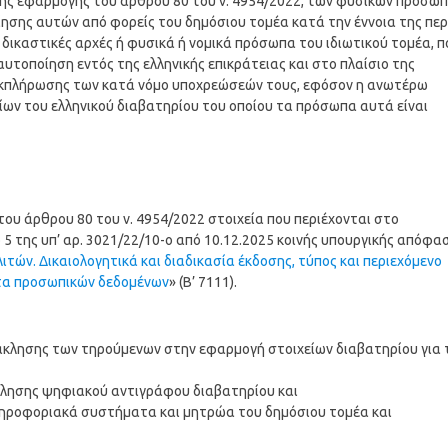
 της εφαρμογής του άρθρου 80 του ν. 4954/2022, των φυσικών προσώ
ησης αυτών από φορείς του δημόσιου τομέα κατά την έννοια της περ.
 ή δικαστικές αρχές ή φυσικά ή νομικά πρόσωπα του ιδιωτικού τομέα, π
αυτοποίηση εντός της ελληνικής επικράτειας και στο πλαίσιο της
εκπλήρωσης των κατά νόμο υποχρεώσεών τους, εφόσον η ανωτέρω
είων του ελληνικού διαβατηρίου του οποίου τα πρόσωπα αυτά είναι
του άρθρου 80 του ν. 4954/2022 στοιχεία που περιέχονται στο
5 της υπ’ αρ. 3021/22/10-ο από 10.12.2025 κοινής υπουργικής απόφα
ιτών. Δικαιολογητικά και διαδικασία έκδοσης, τύπος και περιεχόμενο
ατα προσωπικών δεδομένων
» (Β’ 7111).
νάκλησης των τηρούμενων στην εφαρμογή στοιχείων διαβατηρίου για 
άκλησης ψηφιακού αντιγράφου διαβατηρίου και
πληροφοριακά συστήματα και μητρώα του δημόσιου τομέα και