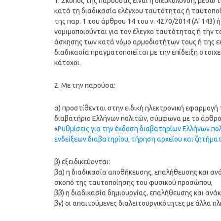
1. Σκοπός της παρούσας είναι η διευκόλυνση, μέσω
κατά τη διαδικασία ελέγχου ταυτότητας ή ταυτοποί
της παρ. 1 του άρθρου 14 του ν. 4270/2014 (Α’ 143)
νομιμοποιούνται για τον έλεγχο ταυτότητας ή την τ
άσκησης των κατά νόμο αρμοδιοτήτων τους ή της 
διαδικασία πραγματοποιείται με την επίδειξη στοιχ
κάτοχοι.
2. Με την παρούσα:
α) προστίθενται στην ειδική ηλεκτρονική εφαρμογή 
διαβατήριο Ελλήνων πολιτών, σύμφωνα με το άρθρο 
«
Ρυθμίσεις για την έκδοση διαβατηρίων Ελλήνων πολ
ενδείξεων διαβατηρίου, τήρηση αρχείου και ζητήμ
β) εξειδικεύονται:
βα) η διαδικασία αποθήκευσης, επαλήθευσης και α
σκοπό της ταυτοποίησης του φυσικού προσώπου,
ββ) η διαδικασία δημιουργίας, επαλήθευσης και αν
βγ) οι απαιτούμενες διαλειτουργικότητες με άλλα 