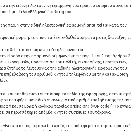
ου στην ειδική ηλεκτρονική εφαρμογή του πρώτου εδαφίου συνιστά 
ου 1 με τίτλο «Ελληνικό διαβατήριο».
 της παρ. 1 στην ειδική ηλεκτρονική εφαρμογή απαι-τείται κατά τον
ε φυσική μορφή, το οποίο να έχει εκδοθεί σύμφωνα με τις διατάξεις τ
ατασταθεί σε συσκευή κινητού τηλεφώνου του,
την είσοδο στην εφαρμογή σύμφωνα με τις παρ. 1 και 2 του άρθρου 2
ών Οικονομικών, Προστασίας του Πολίτη, Δικαιοσύνης, Εσωτερικών,
ρα ζητήματα λειτουργίας της ειδικής ηλεκτρονικής εφαρμογής του
εί σε επιβεβαίωση του αριθμού κινητού τηλεφώνου με την καταχώριση
άνει.
νται και αποθηκεύονται σε διακριτό πεδίο της εφαρμογής, στην κινητ
φου που φέρει μοναδικό αναγνωριστικό αριθμό επαλήθευσης της παρ
μορφή και σε μορφή κωδικού ταχείας απόκρισης («QR code»). Το έγγρ
εί σε περισσότερες από μία κινητές συσκευές ταυτόχρονα.
 γίνει και σε μορφή αρχείου «pdf», το οποίο φέρει τα χαρακτηριστικά