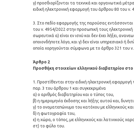
γ) προσδιορίζονται τα τεχνικά και οργανωτικά μέτ
ειδική ηλεκτρονική εφαρμογή του άρθρου 80 του ν. 
3. Στο πεδίο εφαρμογής της παρούσας εντάσσονται
του ν. 4954/2022 στην προσωπική τους ηλεκτρονική 
σωρευτικά α) είναι εν ισχύ και δεν έχει λήξει, ανανε
οποιονδήποτε λόγο, και γ) δεν είναι υπηρεσιακό ή 
οποία χορηγούνται σύμφωνα με το άρθρο 321 του ν. 
Άρθρο 2
Προσθήκη στοιχείων ελληνικού διαβατηρίου στ
1. Προστίθενται στην ειδική ηλεκτρονική εφαρμογή 
παρ. 3 του άρθρου 1 και συγκεκριμένα
α) ο αριθμός διαβατηρίου και ο τύπος του,
β) η ημερομηνία έκδοσης και λήξης αυτού και, δυνητ
γ) το ονοματεπώνυμο του κατόχου με ελληνικούς και
δ) η φωτογραφία του,
ε) η χώρα, ο τόπος, με ελληνικούς και λατινικούς χαρ
στ) το φύλο του.