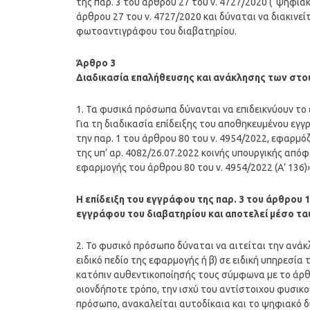
της παρ. 3 του άρθρου 27 του ν. 4727/2020 (“ψηφια
άρθρου 27 του ν. 4727/2020 και δύναται να διακινεί
φωτοαντιγράφου του διαβατηρίου.
Άρθρο 3
Διαδικασία επαλήθευσης και ανάκλησης των στο
1. Τα φυσικά πρόσωπα δύνανται να επιδεικνύουν το
Για τη διαδικασία επίδειξης του αποθηκευμένου εγ
την παρ. 1 του άρθρου 80 του ν. 4954/2022, εφαρμό
της υπ’ αρ. 4082/26.07.2022 κοινής υπουργικής από
εφαρμογής του άρθρου 80 του ν. 4954/2022 (Α’ 136)» 
Η επίδειξη του εγγράφου της παρ. 3 του άρθρου 
εγγράφου του διαβατηρίου και αποτελεί μέσο τα
2. Το φυσικό πρόσωπο δύναται να αιτείται την ανάκ
ειδικό πεδίο της εφαρμογής ή β) σε ειδική υπηρεσία
κατόπιν αυθεντικοποίησής τους σύμφωνα με το άρθρο
οιονδήποτε τρόπο, την ισχύ του αντίστοιχου φυσι
πρόσωπο, ανακαλείται αυτοδίκαια και το ψηφιακό δι