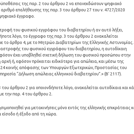
οϋποθέσεις της παρ. 2 του άρθρου 2 να επανεκδώσουν ψηφιακό
 αριθμό επαλήθευσης της παρ. 3 του άρθρου 27 του ν. 4727/2020
 ψηφιακό έγγραφο.
στροφή του φυσικού εγγράφου του διαβατηρίου ή αν αυτό λήξει,
ήποτε λόγο, το έγγραφο της παρ. 3 του άρθρου 2 ανακαλείται
ε το άρθρο 4, με το Μητρώο Διαβατηρίων της Ελληνικής Αστυνομίας.
αταστροφής του φυσικού εγγράφου του διαβατηρίου, η αυτοδίκαιη
φόσον έχει υποβληθεί σχετική δήλωση του φυσικού προσώπου στην
 αρχή ή, εφόσον πρόκειται ειδικότερα για απώλεια, και μέσω της
.2024 κοινής απόφασης των Υπουργών Εξωτερικών, Προστασίας του
πηρεσία “Δήλωση απώλειας ελληνικού διαβατηρίου”.» (Β’ 2117).
 του άρθρου 2 για οποιονδήποτε λόγο, ανακαλείται αυτοδίκαια και κ
ε την παρ. 4 του άρθρου 2.
ησιμοποιηθεί για μετακινήσεις μόνο εντός της ελληνικής επικράτειας κ
α είσοδο ή έξοδο από τη χώρα.