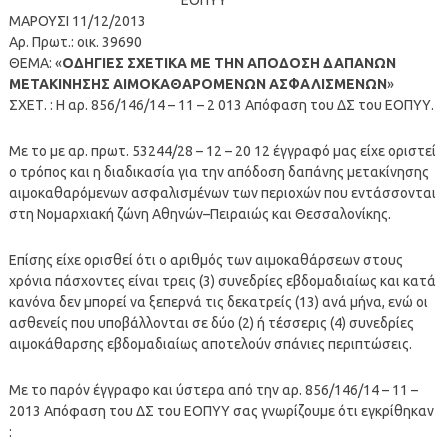
ΜΑΡΟΥΣΙ 11/12/2013
Αρ. Πρωτ.: οικ. 39690
ΘΕΜΑ: «
ΟΔΗΓΙΕΣ ΣΧΕΤΙΚΑ ΜΕ ΤΗΝ ΑΠΟΔΟΣΗ ΔΑΠΑΝΩΝ
ΜΕΤΑΚΙΝΗΣΗΣ ΑΙΜΟΚΑΘΑΡΟΜΕΝΩΝ ΑΣΦΑΛΙΣΜΕΝΩΝ
»
ΣΧΕΤ. : Η αρ. 856/146/14 – 11 – 2 013 Απόφαση του ΔΣ του ΕΟΠΥΥ.
Με το με αρ. πρωτ. 53244/28 – 12 – 20 12 έγγραφό μας είχε οριστεί
ο τρόπος και η διαδικασία για την απόδοση δαπάνης μετακίνησης
αιμοκαθαρόμενων ασφαλισμένων των περιοχών που εντάσσονται
στη Νομαρχιακή ζώνη Αθηνών–Πειραιώς και Θεσσαλονίκης.
Επίσης είχε ορισθεί ότι ο αριθμός των αιμοκαθάρσεων στους
χρόνια πάσχοντες είναι τρεις (3) συνεδρίες εβδομαδιαίως και κατά
κανόνα δεν μπορεί να ξεπερνά τις δεκατρείς (13) ανά μήνα, ενώ οι
ασθενείς που υποβάλλονται σε δύο (2) ή τέσσερις (4) συνεδρίες
αιμοκάθαρσης εβδομαδιαίως αποτελούν σπάνιες περιπτώσεις.
Με το παρόν έγγραφο και ύστερα από την αρ. 856/146/14 – 11 –
2013 Απόφαση του ΔΣ του ΕΟΠΥΥ σας γνωρίζουμε ότι εγκρίθηκαν
: