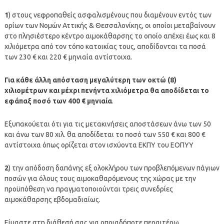
1
) στους νεφροπαθείς ασφαλισμένους που διαμένουν εντός των
ορίων των Νομών Αττικής & Θεσσαλονίκης, οι οποίοι μεταβαίνουν
στο πλησιέστερο κέντρο αιμοκάθαρσης το οποίο απέχει έως και 8
χιλιόμετρα από τον τόπο κατοικίας τους, αποδίδονται τα ποσά
των 230 € και 220 € μηνιαία αντίστοιχα.
Για κάθε άλλη απόσταση μεγαλύτερη των οκτώ (8)
χιλιομέτρων και μέχρι πενήντα χιλιόμετρα θα αποδίδεται το
εφάπαξ ποσό των 400 € μηνιαία
.
Εξυπακούεται ότι για τις μετακινήσεις αποστάσεων άνω των 50
και άνω των 80 χιλ. θα αποδίδεται το ποσό των 550 € και 800 €
αντίστοιχα όπως ορίζεται στον ισχύοντα ΕΚΠΥ του ΕΟΠΥΥ
2
) την απόδοση δαπάνης εξ ολοκλήρου των προβλεπόμενων πάγιων
ποσών για όλους τους αιμοκαθαρόμενους της χώρας με την
προϋπόθεση να πραγματοποιούνται τρεις συνεδρίες
αιμοκάθαρσης εβδομαδιαίως.
Είμαστε στη διάθεσή σας για οποιαδήποτε περαιτέρω