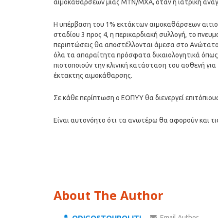
αιμοκαθάρσεων μιας ΜΤΝ/ΜΧΑ, όταν η ιατρική ανα
Η υπέρβαση του 1% εκτάκτων αιμοκαθάρσεων αιτιολ
σταδίου 3 προς 4, η περικαρδιακή συλλογή, το πνευ
περιπτώσεις θα αποστέλλονται άμεσα στο Ανώτατο 
όλα τα απαραίτητα πρόσφατα δικαιολογητικά όπως ε
πιστοποιούν την κλινική κατάσταση του ασθενή για
έκτακτης αιμοκάθαρσης.
Σε κάθε περίπτωση ο ΕΟΠΥΥ θα διενεργεί επιτόπιου
Είναι αυτονόητο ότι τα ανωτέρω θα αφορούν και τι
About The Author
ODIGOSTOUPOLITI
Email Author