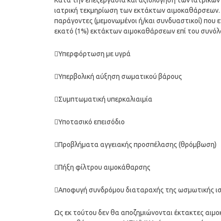
Κατά την επεξεργασία και αξιολόγηση των ιατρικ
ιατρική τεκμηρίωση των εκτάκτων αιμοκαθάρσεων.
παράγοντες (μεμονωμένοι ή/και συνδυαστικοί) που
εκατό (1%) εκτάκτων αιμοκαθάρσεων επί του συνό
Υπερφόρτωση με υγρά
Υπερβολική αύξηση σωματικού βάρους
Συμπτωματική υπερκαλιαιμία
Υποτασικό επεισόδιο
Προβλήματα αγγειακής προσπέλασης (θρόμβωση)
Πήξη φίλτρου αιμοκάθαρσης
Αποφυγή συνδρόμου διαταραχής της ωσμωτικής ισ
Ως εκ τούτου δεν θα αποζημιώνονται έκτακτες αιμο