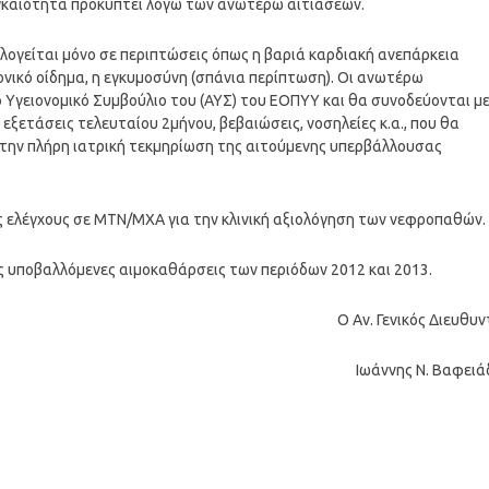
γκαιότητα προκύπτει λόγω των ανωτέρω αιτιάσεων.
ογείται μόνο σε περιπτώσεις όπως η βαριά καρδιακή ανεπάρκεια
μονικό οίδημα, η εγκυμοσύνη (σπάνια περίπτωση). Οι ανωτέρω
Υγειονομικό Συμβούλιο του (ΑΥΣ) του ΕΟΠΥΥ και θα συνοδεύονται μ
ξετάσεις τελευταίου 2μήνου, βεβαιώσεις, νοσηλείες κ.α., που θα
 την πλήρη ιατρική τεκμηρίωση της αιτούμενης υπερβάλλουσας
ς ελέγχους σε ΜΤΝ/ΜΧΑ για την κλινική αξιολόγηση των νεφροπαθών.
ς υποβαλλόμενες αιμοκαθάρσεις των περιόδων 2012 και 2013.
Ο Αν. Γενικός Διευθυ
Ιωάννης Ν. Βαφειά