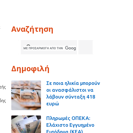
Αναζήτηση
ε
Δημοφιλή
Σε ποια ηλικία μπορούν
ντής
οι ανασφάλιστοι να
λάβουν σύνταξη 418
δης
ευρώ
Πληρωμές ΟΠΕΚΑ:
Ελάχιστο Εγγυημένο
Εισόδημα (ΚΕΑ),