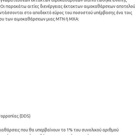
ών γνωματεύσεων έκτακτων αιμοκαθάρσεων διαπιστώθηκε ελλιπής
 Οι παρακάτω αιτίες διενέργειας έκτακτων αιμοκαθάρσεων αποτελο
 εντάσσονται στο αποδεκτό εύρος του ποσοστού υπέρβασης ένα τοις
λου των αιμοκαθάρσεων μιας ΜΤΝ ή ΜΧΑ:
ορροπίας (DDS)
καθάρσεις που θα υπερβαίνουν το 1% του συνολικού αριθμού