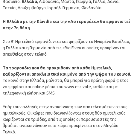
Βασίλειο,
Ελλάδα
, Λιθουανία, Μάλτα, Γεωργία, Γαλλία, Δανία,
Τσεχία, Λουξεμβούργο, Ισραήλ, Γερμανία, Φινλανδία.
Η Ελλάδα με την Klavdia και την «Αστερομάτα» θα εμφανιστεί
στην 7η θέση
.
Στο Β’ Ημιτελικό εμφανίζονται και ψηφίζουν το Ηνωμένο Βασίλειο,
η Γαλλία και η Γερμανία από τις «Big Five» οι οποίες προκρίνονται
απευθείας στον τελικό.
Τα τραγούδια που θα προκριθούν από κάθε Ημιτελικό,
καθορίζονται αποκλειστικά και μόνο από την ψήφο του κοινού
.
Το κοινό στην Ελλάδα, μάλιστα, θα μπορεί για πρώτη φορά φέτος
να ψηφίσει και online μέσω του www.esc.vote, καθώς και με
τηλεφωνική κλήση και SMS.
Υπάρχουν αλλαγές στην ανακοίνωση των αποτελεσμάτων στους
ημιτελικούς. Οι χώρες που διαγωνίζονται στους δύο ημιτελικούς
χωρίζονται σε τριάδες, από τις οποίες οι παρουσιαστές της
βραδιάς ανακοινώνουν ποια χώρα προκρίνεται στον Μεγάλο
Τελικό.