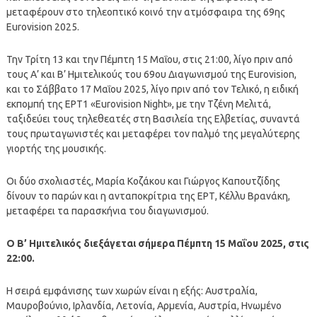
μεταφέρουν στο τηλεοπτικό κοινό την ατμόσφαιρα της 69ης
Eurovision 2025.
Την Τρίτη 13 και την Πέμπτη 15 Μαΐου, στις 21:00, λίγο πριν από
τους Α’ και Β’ Ημιτελικούς του 69ου Διαγωνισμού της Eurovision,
και το Σάββατο 17 Μαΐου 2025, λίγο πριν από τον Τελικό, η ειδική
εκπομπή της ΕΡΤ1 «Eurovision Night», με την Τζένη Μελιτά,
ταξιδεύει τους τηλεθεατές στη Βασιλεία της Ελβετίας, συναντά
τους πρωταγωνιστές και μεταφέρει τον παλμό της μεγαλύτερης
γιορτής της μουσικής.
Οι δύο σχολιαστές, Μαρία Κοζάκου και Γιώργος Καπουτζίδης
δίνουν το παρών και η ανταποκρίτρια της ΕΡΤ, Κέλλυ Βρανάκη,
μεταφέρει τα παρασκήνια του διαγωνισμού.
Ο Β’ Ημιτελικός διεξάγεται σήμερα Πέμπτη 15 Μαΐου 2025, στις
22:00.
Η σειρά εμφάνισης των χωρών είναι η εξής: Αυστραλία,
Μαυροβούνιο, Ιρλανδία, Λετονία, Αρμενία, Αυστρία, Ηνωμένο