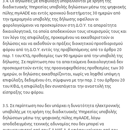
3.4. Οι δηλώσεις με επιφύλαξη υποβάλλονται με χρήση της
διαδικτυακής Υπηρεσίας υποβολής δηλώσεων μέσω της ψηφιακής
πύλης myAADE και εντός χρονικού διαστήματος 30 ημερών από
την ημερομηνία υποβολής της δήλωσης οφείλουν οι
φορολογούμενοι να προσκομίσουν στη Δ.Ο.Υ. τα απαραίτητα
δικαιολογητικά, τα οποία αποδεικνύουν τους ισχυρισμούς τους και
τον λόγο της επιφύλαξης, προκειμένου να εκκαθαριστούν οι
δηλώσεις και να εκδοθούν οι πράξεις διοικητικού προσδιορισμού
φόρου από τη Δ.Ο.Υ. εντός της προβλεπόμενης από το άρθρο 20
παρ. 1 του ΚΥΔ, προθεσμίας των 90 ημερών από την υποβολή της
δήλωσης. Σε περίπτωση που τα απαιτούμενα δικαιολογητικά δεν
προσκομιστούν εντός της προαναφερθείσας προθεσμίας των 30
ημερών, οι δηλώσεις εκκαθαρίζονται, χωρίς να ληφθεί υπόψη η
επιφύλαξη, δεδομένου ότι, σύμφωνα με την παρ. 2 του άρθρου 20
του ΚΦΔ, η επιφύλαξη δεν συνεπάγεται την αναστολή της
είσπραξης του φόρου.
3.5. Σε περίπτωση που δεν υπάρχει η δυνατότητα ηλεκτρονικής
υποβολής με τη χρήση της διαδικτυακής Υπηρεσίας υποβολής
δηλώσεων μέσω της ψηφιακής πύλης myAADE, λόγω
αποδεδειγμένης τεχνικής αδυναμίας που δεν μπορεί να
αντιμετωπιστεί από την Γ.Δ.ΗΛΕ.Δ. ή εφόσον κρίνεται από τον