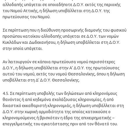
αλλοδαπής υπάγεται σε οποιαδήποτε Δ.Ο.Υ. εκτός της περιοχής
του Νομού Αττικής, η δήλωση υποβάλλεται στη Δ.Ο.Υ. της
πρωτεύουσας του Νομού.
Σε περίπτωση που η διεύθυνση προσωρινής διαμονής του φυσικού
προσώπου κατοίκου αλλοδαπής υπάγεται σε Δ.Ο.Υ. των νομών
Κυκλάδων και Δωδεκανήσου, η δήλωση υποβάλλεται στη Δ.Ο.Υ.
στην οποία υπάγεται.
Αν λειτουργούν σε κάποια πρωτεύουσα νομού περισσότερες
Δ.Ο.Υ., η δήλωση υποβάλλεται στην Α’ Δ.Ο.Υ. της πρωτεύουσας
αυτού του νομού, εκτός του νομού Θεσσαλονίκης, όπου η δήλωση
υποβάλλεται στη Δ’ Δ.Ο.Υ. Θεσσαλονίκης.
4.5. Σε περίπτωση υποβολής των δηλώσεων από κληρονόμους
θανόντος ή από κηδεμόνα σχολάζουσας κληρονομίας, ή από
δικαστικό εκκαθαριστή κληρονομιάς, η δήλωση υποβάλλεται στη
Δ.Ο.Υ. στην χωρική αρμοδιότητα της οποίας κατοικούσε ο
κληρονομούμενος ή βρισκόταν η έδρα της επιχειρηματικής –
επαγγελματικής του εγκατάστασης πριν από τον θάνατό του.