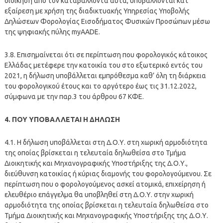
διοίκηση από τον καταβάλλοντα αυτά, υποβάλλονται κατ’
εξαίρεση με χρήση της διαδικτυακής Υπηρεσίας Υποβολής
Δηλώσεων Φορολογίας Εισοδήματος Φυσικών Προσώπων μέσω
της ψηφιακής πύλης myAADE.
3.8. Επισημαίνεται ότι σε περίπτωση που φορολογικός κάτοικος
Ελλάδας μετέφερε την κατοικία του στο εξωτερικό εντός του
2021, η δήλωση υποβάλλεται εμπρόθεσμα καθ’ όλη τη διάρκεια
του φορολογικού έτους και το αργότερο έως τις 31.12.2022,
σύμφωνα με την παρ.3 του άρθρου 67 ΚΦΕ.
4. ΠΟΥ ΥΠΟΒΑΛΛΕΤΑΙ Η ΔΗΛΩΣΗ
4.1. Η δήλωση υποβάλλεται στη Δ.Ο.Υ. στη χωρική αρμοδιότητα
της οποίας βρίσκεται η τελευταία δηλωθείσα στο Τμήμα
Διοικητικής και Μηχανογραφικής Υποστήριξης της Δ.Ο.Υ.,
διεύθυνση κατοικίας ή κύριας διαμονής του φορολογούμενου. Σε
περίπτωση που ο φορολογούμενος ασκεί ατομικά, επιχείρηση ή
ελευθέριο επάγγελμα θα υποβληθεί στη Δ.Ο.Υ. στην χωρική
αρμοδιότητα της οποίας βρίσκεται η τελευταία δηλωθείσα στο
Τμήμα Διοικητικής και Μηχανογραφικής Υποστήριξης της Δ.Ο.Υ.