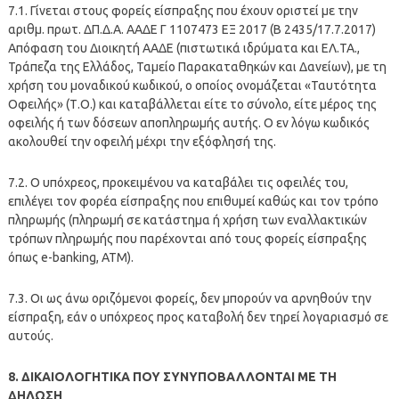
7.1. Γίνεται στους φορείς είσπραξης που έχουν οριστεί με την
αριθμ. πρωτ. ΔΠ.Δ.Α. ΑΑΔΕ Γ 1107473 ΕΞ 2017 (Β 2435/17.7.2017)
Απόφαση του Διοικητή ΑΑΔΕ (πιστωτικά ιδρύματα και ΕΛ.ΤΑ.,
Τράπεζα της Ελλάδος, Ταμείο Παρακαταθηκών και Δανείων), με τη
χρήση του μοναδικού κωδικού, ο οποίος ονομάζεται «Ταυτότητα
Οφειλής» (Τ.Ο.) και καταβάλλεται είτε το σύνολο, είτε μέρος της
οφειλής ή των δόσεων αποπληρωμής αυτής. O εν λόγω κωδικός
ακολουθεί την οφειλή μέχρι την εξόφλησή της.
7.2. O υπόχρεος, προκειμένου να καταβάλει τις οφειλές του,
επιλέγει τον φορέα είσπραξης που επιθυμεί καθώς και τον τρόπο
πληρωμής (πληρωμή σε κατάστημα ή χρήση των εναλλακτικών
τρόπων πληρωμής που παρέχονται από τους φορείς είσπραξης
όπως e-banking, ATM).
7.3. Οι ως άνω οριζόμενοι φορείς, δεν μπορούν να αρνηθούν την
είσπραξη, εάν ο υπόχρεος προς καταβολή δεν τηρεί λογαριασμό σε
αυτούς.
8. ΔΙΚΑΙΟΛΟΓΗΤΙΚΑ ΠΟΥ ΣΥΝΥΠΟΒΑΛΛΟΝΤΑΙ ME ΤΗ
ΔΗΛΩΣΗ