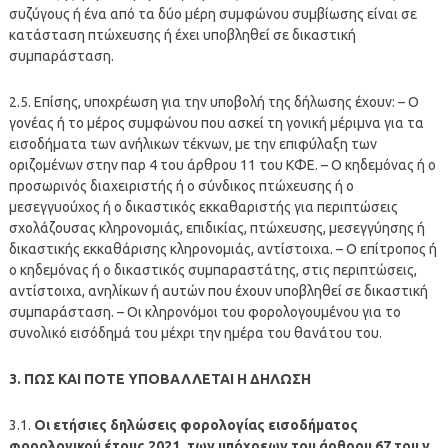
συζύγους ή ένα από τα δύο μέρη συμφώνου συμβίωσης είναι σε
κατάσταση πτώχευσης ή έχει υποβληθεί σε δικαστική
συμπαράσταση.
2.5. Επίσης, υποχρέωση για την υποβολή της δήλωσης έχουν: – Ο
γονέας ή το μέρος συμφώνου που ασκεί τη γονική μέριμνα για τα
εισοδήματα των ανήλικων τέκνων, με την επιφύλαξη των
οριζομένων στην παρ 4 του άρθρου 11 του ΚΦΕ. – Ο κηδεμόνας ή ο
προσωρινός διαχειριστής ή ο σύνδικος πτώχευσης ή ο
μεσεγγυούχος ή ο δικαστικός εκκαθαριστής για περιπτώσεις
σχολάζουσας κληρονομιάς, επιδικίας, πτώχευσης, μεσεγγύησης ή
δικαστικής εκκαθάρισης κληρονομιάς, αντίστοιχα. – Ο επίτροπος ή
ο κηδεμόνας ή ο δικαστικός συμπαραστάτης, στις περιπτώσεις,
αντίστοιχα, ανηλίκων ή αυτών που έχουν υποβληθεί σε δικαστική
συμπαράσταση. – Οι κληρονόμοι του φορολογουμένου για το
συνολικό εισόδημά του μέχρι την ημέρα του θανάτου του.
3. ΠΩΣ ΚΑΙ ΠΟΤΕ ΥΠΟΒΑΛΛΕΤΑΙ Η ΔΗΛΩΣΗ
3.1.
Οι ετήσιες δηλώσεις φορολογίας εισοδήματος
φορολογικού έτους 2021, των υπόχρεων του άρθρου 67 του ν.