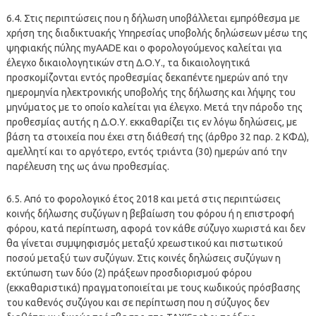
6.4. Στις περιπτώσεις που η δήλωση υποβάλλεται εμπρόθεσμα με
χρήση της διαδικτυακής Υπηρεσίας υποβολής δηλώσεων μέσω της
ψηφιακής πύλης myAADE και ο φορολογούμενος καλείται για
έλεγχο δικαιολογητικών στη Δ.Ο.Υ., τα δικαιολογητικά
προσκομίζονται εντός προθεσμίας δεκαπέντε ημερών από την
ημερομηνία ηλεκτρονικής υποβολής της δήλωσης και λήψης του
μηνύματος με το οποίο καλείται για έλεγχο. Μετά την πάροδο της
προθεσμίας αυτής η Δ.Ο.Υ. εκκαθαρίζει τις εν λόγω δηλώσεις, με
βάση τα στοιχεία που έχει στη διάθεσή της (άρθρο 32 παρ. 2 ΚΦΔ),
αμελλητί και το αργότερο, εντός τριάντα (30) ημερών από την
παρέλευση της ως άνω προθεσμίας.
6.5. Από το φορολογικό έτος 2018 και μετά στις περιπτώσεις
κοινής δήλωσης συζύγων η βεβαίωση του φόρου ή η επιστροφή
φόρου, κατά περίπτωση, αφορά τον κάθε σύζυγο χωριστά και δεν
θα γίνεται συμψηφισμός μεταξύ χρεωστικού και πιστωτικού
ποσού μεταξύ των συζύγων. Στις κοινές δηλώσεις συζύγων η
εκτύπωση των δύο (2) πράξεων προσδιορισμού φόρου
(εκκαθαριστικά) πραγματοποιείται με τους κωδικούς πρόσβασης
του καθενός συζύγου και σε περίπτωση που η σύζυγος δεν