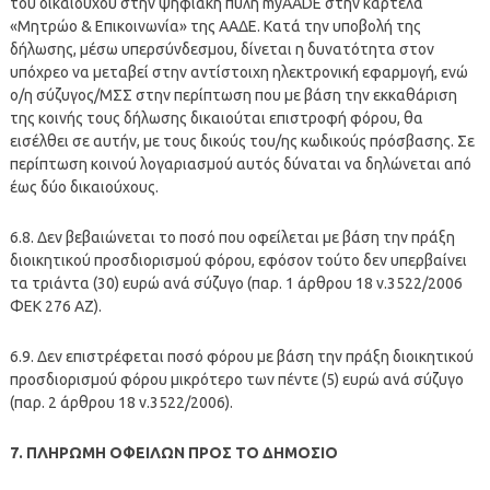
του δικαιούχου στην ψηφιακή πύλη myAADE στην καρτέλα
«Μητρώο & Επικοινωνία» της ΑΑΔΕ. Κατά την υποβολή της
δήλωσης, μέσω υπερσύνδεσμου, δίνεται η δυνατότητα στον
υπόχρεο να μεταβεί στην αντίστοιχη ηλεκτρονική εφαρμογή, ενώ
ο/η σύζυγος/ΜΣΣ στην περίπτωση που με βάση την εκκαθάριση
της κοινής τους δήλωσης δικαιούται επιστροφή φόρου, θα
εισέλθει σε αυτήν, με τους δικούς του/ης κωδικούς πρόσβασης. Σε
περίπτωση κοινού λογαριασμού αυτός δύναται να δηλώνεται από
έως δύο δικαιούχους.
6.8. Δεν βεβαιώνεται το ποσό που οφείλεται με βάση την πράξη
διοικητικού προσδιορισμού φόρου, εφόσον τούτο δεν υπερβαίνει
τα τριάντα (30) ευρώ ανά σύζυγο (παρ. 1 άρθρου 18 ν.3522/2006
ΦΕΚ 276 ΑΖ).
6.9. Δεν επιστρέφεται ποσό φόρου με βάση την πράξη διοικητικού
προσδιορισμού φόρου μικρότερο των πέντε (5) ευρώ ανά σύζυγο
(παρ. 2 άρθρου 18 ν.3522/2006).
7. ΠΛΗΡΩΜΗ ΟΦΕΙΛΩΝ ΠΡΟΣ ΤΟ ΔΗΜΟΣΙΟ