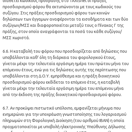
διαθέτει κωδικούς πρόσβασης στο TAXISnet οι πράξεις
προσδιορισμού φόρου θα εκτυπώνονται με τους κωδικούς του
συζύγου. Στις πράξεις προσδιορισμού φόρου των κοινών
δηλώσεων των έγγαμων αναφέρονται τα εισοδήματα και των δύο
συζύγων/ΜΣΣ και διαφοροποιείται μεταξύ τους ο Πίνακας Γ της
πράξης, στον οποίο αναγράφονται τα ποσά του κάθε συζύγου/
ΜΣΣ χωριστά.
6.6. Η καταβολή του φόρου που προσδιορίζεται από δηλώσεις που
υποβάλλονται καθ’ όλη τη διάρκεια του φορολογικού έτους,
γίνεται μέχρι την τελευταία εργάσιμη ημέρα του πρώτου μήνα του
επόμενου έτους, ενώ για τις δηλώσεις αυτής της περίπτωσης που
υποβάλλονται στη Δ.Ο.Υ. εμπρόθεσμα και η πράξη διοικητικού
προσδιορισμού φόρου εκδίδεται το επόμενο έτος, η καταβολή
γίνεται μέχρι την τελευταία εργάσιμη ημέρα του επόμενου μήνα
από την έκδοση της πράξης διοικητικού προσδιορισμού φόρου.
6.7. Αν προκύψει πιστωτικό υπόλοιπο, εμφανίζεται μήνυμα που
ενημερώνει για την υποχρέωση γνωστοποίησης του λογαριασμού
πληρωμών στη Φορολογική Διοίκηση (του αριθμού ΙΒΑΝ) η οποία
πραγματοποιείται με υποβολή ηλεκτρονικής Υπεύθυνης Δήλωσης