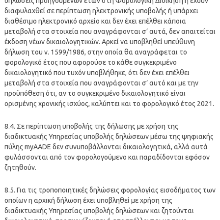
δηλώσεις προηγούμενων ετών στη Φορολογική Διοίκηση ή έχουν
διαφυλαχθεί σε περίπτωση ηλεκτρονικής υποβολής ή υπάρχει
διαθέσιμο ηλεκτρονικό αρχείο και δεν έχει επέλθει κάποια
μεταβολή στα στοιχεία που αναγράφονται σ’ αυτά, δεν απαιτείται
έκδοση νέων δικαιολογητικών. Αρκεί να υποβληθεί υπεύθυνη
δήλωση του ν. 1599/1986, στην οποία θα αναγράφεται το
φορολογικό έτος που αφορούσε το κάθε συγκεκριμένο
δικαιολογητικό που τυχόν υποβλήθηκε, ότι δεν έχει επέλθει
μεταβολή στα στοιχεία που αναγράφονται σ’ αυτό και με την
προϋπόθεση ότι, αν το συγκεκριμένο δικαιολογητικό είναι
ορισμένης χρονικής ισχύος, καλύπτει και το φορολογικό έτος 2021.
8.4. Σε περίπτωση υποβολής της δήλωσης με χρήση της
διαδικτυακής Υπηρεσίας υποβολής δηλώσεων μέσω της ψηφιακής
πύλης myAADE δεν συνυποβάλλονται δικαιολογητικά, αλλά αυτά
φυλάσσονται από τον φορολογούμενο και παραδίδονται εφόσον
ζητηθούν.
8.5. Για τις τροποποιητικές δηλώσεις φορολογίας εισοδήματος των
οποίων η αρχική δήλωση έχει υποβληθεί με χρήση της
διαδικτυακής Υπηρεσίας υποβολής δηλώσεων και ζητούνται