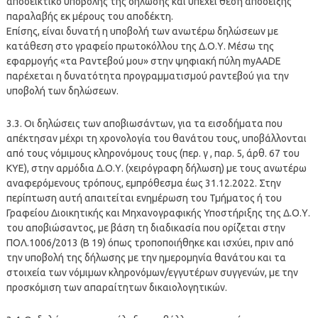
αποδεικτικό υποβολής της δήλωσης και υπέχει θέση απόδειξης
παραλαβής εκ μέρους του αποδέκτη.
Επίσης, είναι δυνατή η υποβολή των ανωτέρω δηλώσεων με
κατάθεση στο γραφείο πρωτοκόλλου της Δ.Ο.Υ. Μέσω της
εφαρμογής «τα Ραντεβού μου» στην ψηφιακή πύλη myAADE
παρέχεται η δυνατότητα προγραμματισμού ραντεβού για την
υποβολή των δηλώσεων.
3.3. Οι δηλώσεις των αποβιωσάντων, για τα εισοδήματα που
απέκτησαν μέχρι τη χρονολογία του θανάτου τους, υποβάλλονται
από τους νόμιμους κληρονόμους τους (περ. γ , παρ. 5, άρθ. 67 του
ΚΥΕ), στην αρμόδια Δ.Ο.Υ. (χειρόγραφη δήλωση) με τους ανωτέρω
αναφερόμενους τρόπους, εμπρόθεσμα έως 31.12.2022. Στην
περίπτωση αυτή απαιτείται ενημέρωση του Τμήματος ή του
Γραφείου Διοικητικής και Μηχανογραφικής Υποστήριξης της Δ.Ο.Υ.
του αποβιώσαντος, με βάση τη διαδικασία που ορίζεται στην
ΠΟΛ.1006/2013 (Β 19) όπως τροποποιήθηκε και ισχύει, πριν από
την υποβολή της δήλωσης με την ημερομηνία θανάτου και τα
στοιχεία των νόμιμων κληρονόμων/εγγυτέρων συγγενών, με την
προσκόμιση των απαραίτητων δικαιολογητικών.