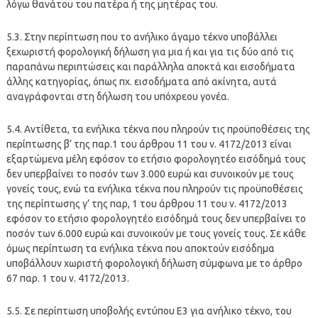
λόγω θανάτου του πατέρα ή της μητέρας του.
5.3. Στην περίπτωση που το ανήλικο άγαμο τέκνο υποβάλλει
ξεχωριστή φορολογική δήλωση για μια ή και για τις δύο από τις
παραπάνω περιπτώσεις και παράλληλα αποκτά και εισοδήματα
άλλης κατηγορίας, όπως πχ. εισοδήματα από ακίνητα, αυτά
αναγράφονται στη δήλωση του υπόχρεου γονέα.
5.4. Αντίθετα, τα ενήλικα τέκνα που πληρούν τις προϋποθέσεις της
περίπτωσης β’ της παρ.1 του άρθρου 11 του ν. 4172/2013 είναι
εξαρτώμενα μέλη εφόσον το ετήσιο φορολογητέο εισόδημά τους
δεν υπερβαίνει το ποσόν των 3.000 ευρώ και συνοικούν με τους
γονείς τους, ενώ τα ενήλικα τέκνα που πληρούν τις προϋποθέσεις
της περίπτωσης γ’ της παρ, 1 του άρθρου 11 του ν. 4172/2013
εφόσον το ετήσιο φορολογητέο εισόδημά τους δεν υπερβαίνει το
ποσόν των 6.000 ευρώ και συνοικούν με τους γονείς τους. Σε κάθε
όμως περίπτωση τα ενήλικα τέκνα που αποκτούν εισόδημα
υποβάλλουν χωριστή φορολογική δήλωση σύμφωνα με το άρθρο
67 παρ. 1 του ν. 4172/2013.
5.5. Σε περίπτωση υποβολής εντύπου Ε3 για ανήλικο τέκνο, του