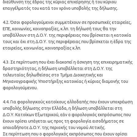
διεύθυνση της έδρας της κύριας επιχείρησης ή του κύριου
επαγγέλματός του κατά τον χρόνο υποβολής της δήλωσης.
4.2. Όσοι φορολογούμενοι συμμετέχουν σε προσωπικές εταιρείες,
ΕΠΕ, κοινωνίες, κοινοπραξίες, κ.λπ. τη δήλωσή τους θα την
υποβάλλουν στη Δ.Ο.Υ. της περιφέρειας που βρίσκεται η κατοικία
τους και όχι στη Δ.Ο.Υ. της περιφέρειας που βρίσκεται η έδρα της
εταιρείας, κοινωνίας, κοινοπραξίας κ.λπ.
4.3. Σε περίπτωση που έχει διακοπεί η άσκηση της επιχειρηματικής
δραστηριότητας, η δήλωση υποβάλλεται στη Δ.Ο.Υ. της
τελευταίας δηλωθείσας στο Τμήμα Διοικητικής και
Μηχανογραφικής Υποστήριξης κατοικίας ή κύριας διαμονής του
φορολογούμενου.
4.4. Για φορολογικούς κατοίκους αλλοδαπής που έχουν υποχρέωση
υποβολής δήλωσης στην Ελλάδα, η δήλωση υποβάλλεται στη
Δ.Ο.Υ. Κατοίκων Εξωτερικού, εάν ο φορολογικός εκπρόσωπος που
έχουν ορίσει υπάγεται ως προς τη φορολογία εισοδήματος σε
οποιαδήποτε Δ.Ο.Υ. της περιοχής του νομού Αττικής.
Σε περίπτωση που ο φορολογικός εκπρόσωπος που έχουν ορίσει