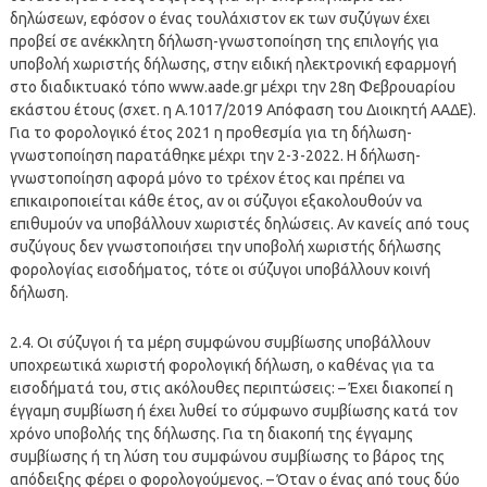
δηλώσεων, εφόσον ο ένας τουλάχιστον εκ των συζύγων έχει
προβεί σε ανέκκλητη δήλωση-γνωστοποίηση της επιλογής για
υποβολή χωριστής δήλωσης, στην ειδική ηλεκτρονική εφαρμογή
στο διαδικτυακό τόπο www.aade.gr μέχρι την 28η Φεβρουαρίου
εκάστου έτους (σχετ. η Α.1017/2019 Απόφαση του Διοικητή ΑΑΔΕ).
Για το φορολογικό έτος 2021 η προθεσμία για τη δήλωση-
γνωστοποίηση παρατάθηκε μέχρι την 2-3-2022. Η δήλωση-
γνωστοποίηση αφορά μόνο το τρέχον έτος και πρέπει να
επικαιροποιείται κάθε έτος, αν οι σύζυγοι εξακολουθούν να
επιθυμούν να υποβάλλουν χωριστές δηλώσεις. Αν κανείς από τους
συζύγους δεν γνωστοποιήσει την υποβολή χωριστής δήλωσης
φορολογίας εισοδήματος, τότε οι σύζυγοι υποβάλλουν κοινή
δήλωση.
2.4. Οι σύζυγοι ή τα μέρη συμφώνου συμβίωσης υποβάλλουν
υποχρεωτικά χωριστή φορολογική δήλωση, ο καθένας για τα
εισοδήματά του, στις ακόλουθες περιπτώσεις: – Έχει διακοπεί η
έγγαμη συμβίωση ή έχει λυθεί το σύμφωνο συμβίωσης κατά τον
χρόνο υποβολής της δήλωσης. Για τη διακοπή της έγγαμης
συμβίωσης ή τη λύση του συμφώνου συμβίωσης το βάρος της
απόδειξης φέρει ο φορολογούμενος. – Όταν ο ένας από τους δύο