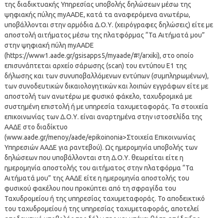
της διαδικτυακής Υπηρεσίας υποβολής δηλώσεων μέσω της
ψηφιακής πύλης myAADE, κατά τα αναφερόμενα ανωτέρω,
υποβάλλονται στην αρμόδια Δ.Ο.Υ. (χειρόγραφες δηλώσεις) είτε με
αποστολή αιτήματος μέσω της πλατφόρμας “Τα Αιτήματά μου”
στην ψηφιακή πύλη myAADE
(https://www1.aade.gr/gsisapps5/myaade/#!/arxiki), στο οποίο
επισυνάπτεται αρχείο σάρωσης (scan) του εντύπου Ε1 της
δήλωσης και των συνυποβαλλόμενων εντύπων (συμπληρωμένων),
των συνοδευτικών δικαιολογητικών και λοιπών εγγράφων είτε με
αποστολή των ανωτέρω με φυσικό φάκελο, ταχυδρομικά με
συστημένη επιστολή ή με υπηρεσία ταχυμεταφοράς. Τα στοιχεία
επικοινωνίας των Δ.Ο.Υ. είναι αναρτημένα στην ιστοσελίδα της
ΑΑΔΕ στο διαδίκτυο
(www.aade.gr/menoy/aade/epikoinonia>Στοιχεία Επικοινωνίας
Υπηρεσιών ΑΑΔΕ για ραντεβού). Ως ημερομηνία υποβολής των
δηλώσεων που υποβάλλονται στη Δ.Ο.Υ. θεωρείται είτε η
ημερομηνία αποστολής του αιτήματος στην πλατφόρμα “Τα
Αιτήματά μου” της ΑΑΔΕ είτε η ημερομηνία αποστολής του
φυσικού φακέλου που προκύπτει από τη σφραγίδα του
Ταχυδρομείου ή της υπηρεσίας ταχυμεταφοράς. Το αποδεικτικό
του ταχυδρομείου ή της υπηρεσίας ταχυμεταφοράς, αποτελεί