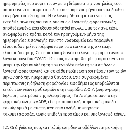
ημερομηνίες που συμπίπτουν με τη διάρκεια της νοσηλείας του,
παρατείνονται μέχρι το τέλος του επόμενου μήνα που ακολουθεί
τον μήνα του εξιτηρίου. Η εν λόγω ρύθμιση ισχύει για τους
εντολείς πελάτες για τους οποίους ο λογιστής φοροτεχνικός
αποδεδειγμένα έχει εξουσιοδοτηθεί myAADE με τον ανωτέρω
αναφερόμενο τρόπο, κατά τον προηγούμενο μήνα της
ημερομηνίας εισαγωγής του στο νοσοκομείο και παραμένει
εξουσιοδοτημένος, σύμφωνα με τα στοιχεία της σχετικής
εξουσιοδότησης. Σε περίπτωση θανάτου λογιστή φοροτεχνικού
λόγω κορωνοϊού COVID-19, οι ως άνω προθεσμίες παρατείνονται
μέχρι την εξουσιοδότηση του εντολέα πελάτη του σε άλλον
λογιστή φοροτεχνικό και σε κάθε περίπτωση όχι πέραν των τριών
μηνών από την ημερομηνία θανάτου. Στις συγκεκριμένες
περιπτώσεις η δήλωση φορολογίας εισοδήματος υποβάλλεται
εντός των νέων προθεσμιών στην αρμόδια Δ.Ο.Υ. (χειρόγραφη
δήλωση) είτε μέσω της πλατφόρμας -Τα Αιτήματά μου- στην
ψηφιακή πύλη myAADE, είτε με αποστολή με φυσικό φάκελο,
ταχυδρομικά με συστημένη επιστολή ή με υπηρεσία
ταχυμεταφοράς, χωρίς επιβολή προστίμου και υπολογισμό τόκων.
3.2. Οι δηλώσεις που, κατ’ εξαίρεση, δεν υποβάλλονται με χρήση