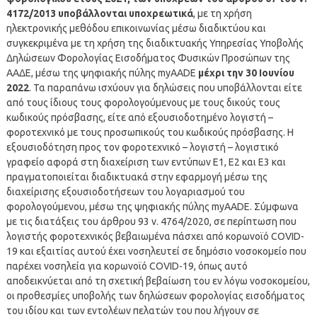
4172/2013 υποβάλλονται υποχρεωτικά
, με τη χρήση
ηλεκτρονικής μεθόδου επικοινωνίας μέσω διαδικτύου και
συγκεκριμένα με τη χρήση της διαδικτυακής Υπηρεσίας Υποβολής
Δηλώσεων Φορολογίας Εισοδήματος Φυσικών Προσώπων της
ΑΑΔΕ, μέσω της ψηφιακής πύλης myAADE
μέχρι την 30 Ιουνίου
2022
. Τα παραπάνω ισχύουν για δηλώσεις που υποβάλλονται είτε
από τους ίδιους τους φορολογούμενους με τους δικούς τους
κωδικούς πρόσβασης, είτε από εξουσιοδοτημένο λογιστή –
φοροτεχνικό με τους προσωπικούς του κωδικούς πρόσβασης. Η
εξουσιοδότηση προς τον φοροτεχνικό – λογιστή – λογιστικό
γραφείο αφορά στη διαχείριση των εντύπων Ε1, Ε2 και Ε3 και
πραγματοποιείται διαδικτυακά στην εφαρμογή μέσω της
διαχείρισης εξουσιοδοτήσεων του λογαριασμού του
φορολογούμενου, μέσω της ψηφιακής πύλης myAADE. Σύμφωνα
με τις διατάξεις του άρθρου 93 ν. 4764/2020, σε περίπτωση που
λογιστής φοροτεχνικός βεβαιωμένα πάσχει από κορωνοϊό COVID-
19 και εξαιτίας αυτού έχει νοσηλευτεί σε δημόσιο νοσοκομείο που
παρέχει νοσηλεία για κορωνοϊό COVID-19, όπως αυτό
αποδεικνύεται από τη σχετική βεβαίωση του εν λόγω νοσοκομείου,
οι προθεσμίες υποβολής των δηλώσεων φορολογίας εισοδήματος
του ιδίου και των εντολέων πελατών του που λήγουν σε