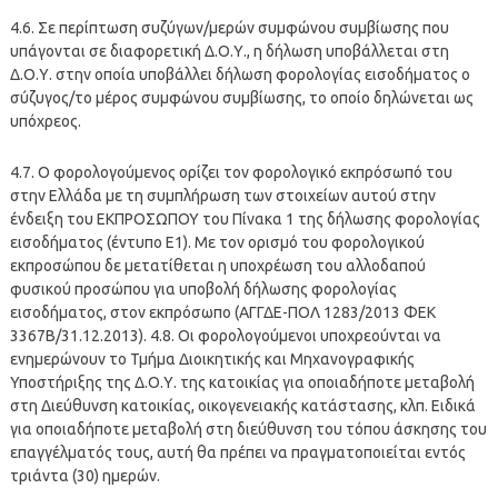
4.6. Σε περίπτωση συζύγων/μερών συμφώνου συμβίωσης που
υπάγονται σε διαφορετική Δ.Ο.Υ., η δήλωση υποβάλλεται στη
Δ.Ο.Υ. στην οποία υποβάλλει δήλωση φορολογίας εισοδήματος ο
σύζυγος/το μέρος συμφώνου συμβίωσης, το οποίο δηλώνεται ως
υπόχρεος.
4.7. Ο φορολογούμενος ορίζει τον φορολογικό εκπρόσωπό του
στην Ελλάδα με τη συμπλήρωση των στοιχείων αυτού στην
ένδειξη του ΕΚΠΡΟΣΩΠΟΥ του Πίνακα 1 της δήλωσης φορολογίας
εισοδήματος (έντυπο Ε1). Με τον ορισμό του φορολογικού
εκπροσώπου δε μετατίθεται η υποχρέωση του αλλοδαπού
φυσικού προσώπου για υποβολή δήλωσης φορολογίας
εισοδήματος, στον εκπρόσωπο (ΑΓΓΔΕ-ΠΟΛ 1283/2013 ΦΕΚ
3367Β/31.12.2013). 4.8. Οι φορολογούμενοι υποχρεούνται να
ενημερώνουν το Τμήμα Διοικητικής και Μηχανογραφικής
Υποστήριξης της Δ.Ο.Υ. της κατοικίας για οποιαδήποτε μεταβολή
στη Διεύθυνση κατοικίας, οικογενειακής κατάστασης, κλπ. Ειδικά
για οποιαδήποτε μεταβολή στη διεύθυνση του τόπου άσκησης του
επαγγέλματός τους, αυτή θα πρέπει να πραγματοποιείται εντός
τριάντα (30) ημερών.