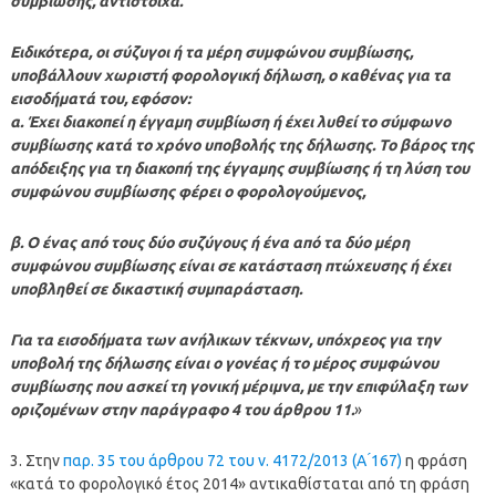
συμβίωσης, αντίστοιχα.
Ειδικότερα, οι σύζυγοι ή τα μέρη συμφώνου συμβίωσης,
υποβάλλουν χωριστή φορολογική δήλωση, ο καθένας για τα
εισοδήματά του, εφόσον:
α. Έχει διακοπεί η έγγαμη συμβίωση ή έχει λυθεί το σύμφωνο
συμβίωσης κατά το χρόνο υποβολής της δήλωσης. Το βάρος της
απόδειξης για τη διακοπή της έγγαμης συμβίωσης ή τη λύση του
συμφώνου συμβίωσης φέρει ο φορολογούμενος,
β. Ο ένας από τους δύο συζύγους ή ένα από τα δύο μέρη
συμφώνου συμβίωσης είναι σε κατάσταση πτώχευσης ή έχει
υποβληθεί σε δικαστική συμπαράσταση.
Για τα εισοδήματα των ανήλικων τέκνων, υπόχρεος για την
υποβολή της δήλωσης είναι ο γονέας ή το μέρος συμφώνου
συμβίωσης που ασκεί τη γονική μέριμνα, με την επιφύλαξη των
οριζομένων στην παράγραφο 4 του άρθρου 11.
»
3. Στην
παρ. 35 του άρθρου 72 του ν. 4172/2013 (Α ́167)
η φράση
«κατά το φορολογικό έτος 2014» αντικαθίσταται από τη φράση