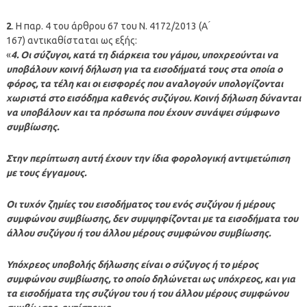
2
. Η παρ. 4 του άρθρου 67 του Ν. 4172/2013 (Α ́
167) αντικαθίσταται ως εξής:
«
4. Οι σύζυγοι, κατά τη διάρκεια του γάμου, υποχρεούνται να
υποβάλουν κοινή δήλωση για τα εισοδήματά τους στα οποία ο
φόρος, τα τέλη και οι εισφορές που αναλογούν υπολογίζονται
χωριστά στο εισόδημα καθενός συζύγου. Κοινή δήλωση δύνανται
να υποβάλουν και τα πρόσωπα που έχουν συνάψει σύμφωνο
συμβίωσης.
Στην περίπτωση αυτή έχουν την ίδια φορολογική αντιμετώπιση
με τους έγγαμους.
Οι τυχόν ζημίες του εισοδήματος του ενός συζύγου ή μέρους
συμφώνου συμβίωσης, δεν συμψηφίζονται με τα εισοδήματα του
άλλου συζύγου ή του άλλου μέρους συμφώνου συμβίωσης.
Υπόχρεος υποβολής δήλωσης είναι ο σύζυγος ή το μέρος
συμφώνου συμβίωσης, το οποίο δηλώνεται ως υπόχρεος, και για
τα εισοδήματα της συζύγου του ή του άλλου μέρους συμφώνου