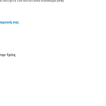
ι πατήστε τον αντίστοιχο σύνδεσμο (link)
περιοχή σας
την Τρίτη