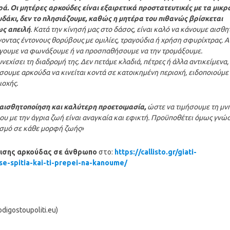
ρά. Οι μητέρες αρκούδες είναι εξαιρετικά προστατευτικές με τα μικρ
υδάκι, δεν το πλησιάζουμε, καθώς η μητέρα του πιθανώς βρίσκεται
ως απειλή
. Κατά την κίνησή μας στο δάσος, είναι καλό να κάνουμε αισθη
νοντας έντονους θορύβους με ομιλίες, τραγούδια ή χρήση σφυρίχτρας. Α
γουμε να φωνάξουμε ή να προσπαθήσουμε να την τρομάξουμε.
εχίσει τη διαδρομή της. Δεν πετάμε κλαδιά, πέτρες ή άλλα αντικείμενα,
ουμε αρκούδα να κινείται κοντά σε κατοικημένη περιοχή, ειδοποιούμε
ιοχής.
αισθητοποίηση και καλύτερη προετοιμασία,
ώστε να τιμήσουμε τη μν
 με την άγρια ζωή είναι αναγκαία και εφικτή. Προϋποθέτει όμως γνώ
ασμό σε κάθε μορφή ζωής
»
γισης αρκούδας σε άνθρωπο
στο:
https://callisto.
gr/giati-
se-spitia-kai-ti-prepei-
na-kanoume/
igostoupoliti.eu)