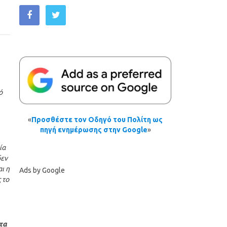
ό
«
Προσθέστε τον Οδηγό του Πολίτη ως
πηγή ενημέρωσης στην Google
»
ία
δεν
ι η
Ads by Google
 το
 τα