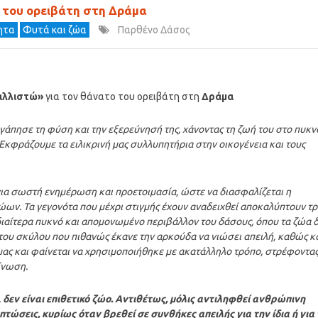
 του ορειβάτη στη Δράμα
τητα
Φυτά και ζώα
Παρθένο Δάσος
αλλιστώ»
για τον θάνατο του ορειβάτη στη
Δράμα
άπησε τη φύση και την εξερεύνησή της, χάνοντας τη ζωή του στο πυκν
 Εκφράζουμε τα ειλικρινή μας συλλυπητήρια στην οικογένεια και τους
για σωστή ενημέρωση και προετοιμασία, ώστε να διασφαλίζεται η
ν. Τα γεγονότα που μέχρι στιγμής έχουν αναδειχθεί αποκαλύπτουν τρ
διαίτερα πυκνό και απομονωμένο περιβάλλον του δάσους, όπου τα ζώα 
ου σκύλου που πιθανώς έκανε την αρκούδα να νιώσει απειλή, καθώς κα
μας και φαίνεται να χρησιμοποιήθηκε με ακατάλληλο τρόπο, στρέφοντας
ίνωση.
,
δεν είναι επιθετικό ζώο. Αντιθέτως, μόλις αντιληφθεί ανθρώπινη
τώσεις, κυρίως όταν βρεθεί σε συνθήκες απειλής για την ίδια ή για