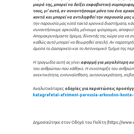
μικρά της, μπορεί να δείξει εκφοβιστική συμπεριφο
τους, γι’ αυτό, αν συναντήσουμε μόνο του ένα αρκο
κοντά και μπορεί να αντιληφθεί την παρουσία μας 
την παρουσία μας κατά τακτά χρονικά διαστήματα, κά
συναντήσουμε αρκούδα, μένουμε ψύχραιμοι, αποφεύ
Απομακρυνόμαστε ήρεμα, δίνοντάς της χώρο για να συν
καθώς αυτό μπορεί να θεωρηθεί απειλή. Αν παρατηρήσ
άμεσα το Δασαρχείο και το Αστυνομικό Τμήμα της περ
Η τραγωδία αυτή ας γίνει
αφορμή για μεγαλύτερη ευ
του ανθρώπου που χάθηκε. Η συνύπαρξη του ανθρώπου
ανεκτικότητα, ενσυναίσθηση, αυτοσυγκράτηση, σεβ
Αναλυτικότερες
οδηγίες για περιπτώσεις προσέγ
katagrafetai-
afximeni-parousia-arkoudon-
konta-
Δημοσιεύτηκε στον Οδηγό του Πολίτη (https://www.od