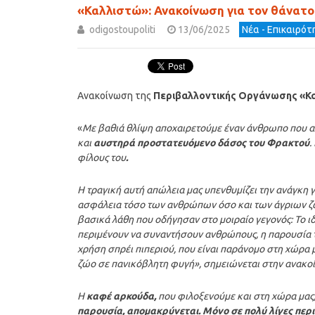
«Καλλιστώ»: Ανακοίνωση για τον θάνατο
odigostoupoliti
13/06/2025
Νέα - Επικαιρό
Ανακοίνωση της
Περιβαλλοντικής Οργάνωσης «Κ
«
Με βαθιά θλίψη αποχαιρετούμε έναν άνθρωπο που αγ
και
αυστηρά προστατευόμενο δάσος του Φρακτού
.
φίλους του
.
Η τραγική αυτή απώλεια μας υπενθυμίζει την ανάγκη 
ασφάλεια τόσο των ανθρώπων όσο και των άγριων ζώω
βασικά λάθη που οδήγησαν στο μοιραίο γεγονός: Το ι
περιμένουν να συναντήσουν ανθρώπους, η παρουσία τ
χρήση σπρέι πιπεριού, που είναι παράνομο στη χώρα 
ζώο σε πανικόβλητη φυγή», σημειώνεται στην ανακο
Η
καφέ αρκούδα,
που φιλοξενούμε και στη χώρα μας
παρουσία, απομακρύνεται. Μόνο σε πολύ λίγες περιπ