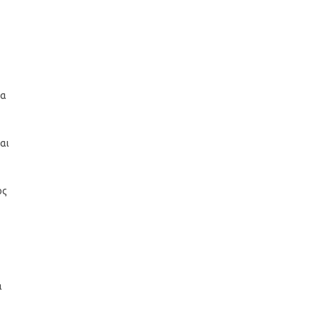
ια
αι
ος
α