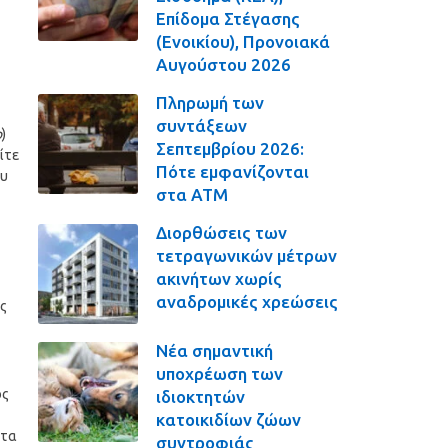
Επίδομα Στέγασης
(Ενοικίου), Προνοιακά
Αυγούστου 2026
Πληρωμή των
συντάξεων
p
)
Σεπτεμβρίου 2026:
είτε
Πότε εμφανίζονται
ου
στα ΑΤΜ
Διορθώσεις των
τετραγωνικών μέτρων
ακινήτων χωρίς
αναδρομικές χρεώσεις
ς
Νέα σημαντική
υποχρέωση των
ος
ιδιοκτητών
κατοικιδίων ζώων
 τα
συντροφιάς