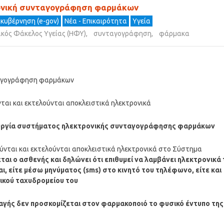
τρονική συνταγογράφηση φαρμάκων
ακυβέρνηση (e-gov)
Νέα - Επικαιρότητα
Υγεία
ικός Φάκελος Υγείας (ΗΦΥ)
,
συνταγογράφηση
,
φάρμακα
νταγογράφηση φαρμάκων
ται και εκτελούνται αποκλειστικά ηλεκτρονικά
υργία συστήματος ηλεκτρονικής συνταγογράφησης φαρμάκων
ύνται και εκτελούνται αποκλειστικά ηλεκτρονικά στο Σύστημα
ται ο ασθενής και δηλώνει ότι επιθυμεί να λαμβάνει ηλεκτρονικά 
είτε μέσω μηνύματος (sms) στο κινητό του τηλέφωνο, είτε και
ικού ταχυδρομείου του
αγής δεν προσκομίζεται στον φαρμακοποιό το φυσικό έντυπο της