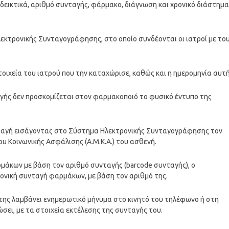
νδεικτικά, αριθμό συνταγής, φάρμακο, διάγνωση και χρονικό διάστημα
εκτρονικής Συνταγογράφησης, στο οποίο συνδέονται οι ιατροί με το
οιχεία του ιατρού που την καταχώρισε, καθώς και η ημερομηνία αυτή
αγής δεν προσκομίζεται στον φαρμακοποιό το φυσικό έντυπο της
ταγή εισάγοντας στο Σύστημα Ηλεκτρονικής Συνταγογράφησης τον
υ Κοινωνικής Ασφάλισης (Α.Μ.Κ.Α.) του ασθενή.
μάκων με βάση τον αριθμό συνταγής (barcode συνταγής), ο
ρονική συνταγή φαρμάκων, με βάση τον αριθμό της.
ίτης λαμβάνει ενημερωτικό μήνυμα στο κινητό του τηλέφωνο ή στη
σει, με τα στοιχεία εκτέλεσης της συνταγής του.