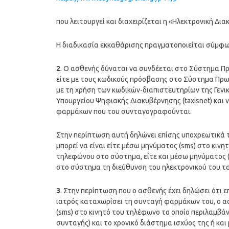
που λειτουργεί και διαχειρίζεται η «Ηλεκτρονική Διακ
Η διαδικασία εκκαθάρισης πραγματοποιείται σύμφωνα
2
. Ο ασθενής δύναται να συνδέεται στο Σύστημα Π
είτε με τους κωδικούς πρόσβασης στο Σύστημα Πρω
με τη χρήση των κωδικών-διαπιστευτηρίων της Γεν
Υπουργείου Ψηφιακής Διακυβέρνησης (taxisnet) και ν
φαρμάκων που του συνταγογραφούνται.
Στην περίπτωση αυτή δηλώνει επίσης υποχρεωτικά τ
μπορεί να είναι είτε μέσω μηνύματος (sms) στο κι
τηλεφώνου στο σύστημα, είτε και μέσω μηνύματος 
στο σύστημα τη διεύθυνση του ηλεκτρονικού του τ
3
. Στην περίπτωση που ο ασθενής έχει δηλώσει ότι 
ιατρός καταχωρίσει τη συνταγή φαρμάκων του, ο α
(sms) στο κινητό του τηλέφωνο το οποίο περιλαμβά
συνταγής) και το χρονικό διάστημα ισχύος της ή και