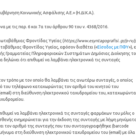
υβέρνηση Κοινωνικής Ασφάλισης Α.Ε.» (Η.ΔΙ.Κ.Α.).
 με τις παρ. 6 και 7α του άρθρου 90 του ν. 4368/2016.
ρωτοβάθμιας Φροντίδας Υγείας (
https://www.esyntagografisi. gr/p-rv/
τοβάθμιας Φροντίδας Υγείας, εφόσον διαθέτει («
Είσοδος με ΠΦΥ
»), 
ικής Γραμματείας Πληροφοριακών Συστημάτων Δημόσιας Διοίκησης τ
α δηλώνει ότι επιθυμεί να λαμβάνει ηλεκτρονικά τις συνταγές
ον τρόπο με τον οποίο θα λαμβάνει τις ανωτέρω συνταγές, ο οποίος
νητό του τηλέφωνο καταχωρώντας τον αριθμό του κινητού του
(email) στη διεύθυνση ηλεκτρονικού ταχυδρομείου του, καταχωρώντα
αχυδρομείου.
επιθυμεί να λαμβάνει ηλεκτρονικά τις συνταγές φαρμάκων του μόλις ο
σθενής ενημερώνεται για την έκδοση της συνταγής με λήψη μηνύματ
νει τον αριθμό της συνταγής που του συνταγογραφήθηκε (barcode
 μήνυμα στη διεύθυνση ηλεκτρονικού ταχυδρομείου του (email) με όλα