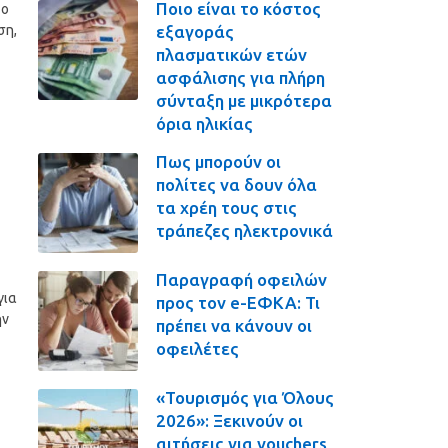
Ποιο είναι το κόστος
το
εξαγοράς
ση,
πλασματικών ετών
ασφάλισης για πλήρη
σύνταξη με μικρότερα
όρια ηλικίας
Πως μπορούν οι
πολίτες να δουν όλα
τα χρέη τους στις
τράπεζες ηλεκτρονικά
Παραγραφή οφειλών
για
προς τον e-ΕΦΚΑ: Τι
ην
πρέπει να κάνουν οι
οφειλέτες
«Τουρισμός για Όλους
2026»: Ξεκινούν οι
αιτήσεις για vouchers