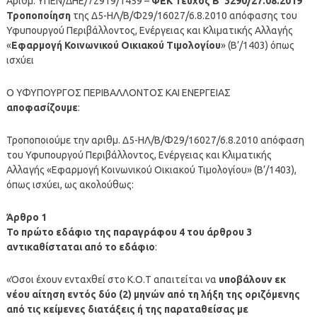
Αριθμ. ΥΠΕΝ/ΔΗΕ/72919/1459 –
ΦΕΚ Τεύχος B’ 3290/27.08.2019
Τροποποίηση
της Δ5-ΗΛ/Β/Φ29/16027/6.8.2010 απόφασης του
Υφυπουργού Περιβάλλοντος, Ενέργειας και Κλιματικής Αλλαγής
«
Εφαρμογή Κοινωνικού Οικιακού Τιμολογίου
» (Β’/1403) όπως
ισχύει
Ο ΥΦΥΠΟΥΡΓΟΣ ΠΕΡΙΒΑΛΛΟΝΤΟΣ ΚΑΙ ΕΝΕΡΓΕΙΑΣ
αποφασίζουμε
:
Τροποποιούμε την αριθμ. Δ5-ΗΛ/Β/Φ29/16027/6.8.2010 απόφαση
του Υφυπουργού Περιβάλλοντος, Ενέργειας και Κλιματικής
Αλλαγής «Εφαρμογή Κοινωνικού Οικιακού Τιμολογίου» (Β’/1403),
όπως ισχύει, ως ακολούθως:
Άρθρο 1
Το πρώτο εδάφιο της παραγράφου 4 του άρθρου 3
αντικαθίσταται από το εδάφιο
:
«Όσοι έχουν ενταχθεί στο Κ.Ο.Τ απαιτείται να
υποβάλουν εκ
νέου αίτηση εντός δύο (2) μηνών από τη λήξη της οριζόμενης
από τις κείμενες διατάξεις ή της παραταθείσας με