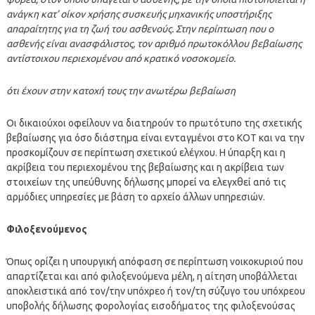
ανάγκη κατ’ οίκον χρήσης συσκευής μηχανικής υποστήριξης
απαραίτητης για τη ζωή του ασθενούς. Στην περίπτωση που ο
ασθενής είναι ανασφάλιστος, τον αριθμό πρωτοκόλλου βεβαίωσης
αντίστοιχου περιεχομένου από κρατικό νοσοκομείο.
ότι έχουν στην κατοχή τους την ανωτέρω βεβαίωση
Οι δικαιούχοι οφείλουν να διατηρούν το πρωτότυπο της σχετικής
βεβαίωσης για όσο διάστημα είναι ενταγμένοι στο ΚΟΤ και να την
προσκομίζουν σε περίπτωση σχετικού ελέγχου. Η ύπαρξη και η
ακρίβεια του περιεχομένου της βεβαίωσης και η ακρίβεια των
στοιχείων της υπεύθυνης δήλωσης μπορεί να ελεγχθεί από τις
αρμόδιες υπηρεσίες με βάση το αρχείο άλλων υπηρεσιών.
Φιλοξενούμενος
Όπως ορίζει η υπουργική απόφαση σε περίπτωση νοικοκυριού που
απαρτίζεται και από φιλοξενούμενα μέλη, η αίτηση υποβάλλεται
αποκλειστι­κά από τον/την υπόχρεο ή τον/τη σύζυγο του υπόχρε­ου
υποβολής δήλωσης φορολογίας εισοδήματος της φιλοξενούσας