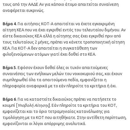
τους από την ΑΑΔΕ Αν για κάποιο άτομο απαιτείται συναίνεση
αναφέρεται ευκρινώς.
Βήμα 4
. Για αιτήσεις ΚΟΤ-Α απαιτείται να έχετε εγκεκριμένη
αίτηση ΚΕΑ που να έχει εγκριθεί εντός του τελευταίου διμήνου. Αν
είστε δικαιούχος ΚΕΑ αλλά η αίτησης σας έχει εγκριθεί πριν από
τους τελυταίους 2 μήνες, πρέπει να κάνετε τροποποιητική αίτηση
ΚΕΑ. Για ΚΟΤ-Α δεν απαιτείται η συγκατάθεση των
φιλοξενούμενων ατόμων γιατί έχει δοθεί στο ΚΕΑ.
Βήμα 5
. Εφόσον έχουν δοθεί όλες οι τυχόν απαιτούμενες
συναινέσεις των ενήλικων μελών του νοικοκυριού σας, και έχουν
συμπληρωθεί όλα τα απαιτούμενα πεδία, εμφανίζεται η
πληροφορία αναφορικά με το εάν πληροίτε τα κριτήρια ή όχι.
Βήμα 6
. Για να καταστείτε δικαιούχος πρέπει να πατήσετε το
κουμπί [
Υποβολή Αίτησης
]. Εάν πληροίτε τα κριτήρια του ΚΟΤ,
εμφανίζεται και το όριο τετραμηνιαίας κατανάλωσης για
τιμολόγηση με το ΚΟΤ που αιτηθήκατε. Στην αντίθετη περίπτωση,
εμφανίζονται οι λόγοι απόρριψης αναλυτικά.