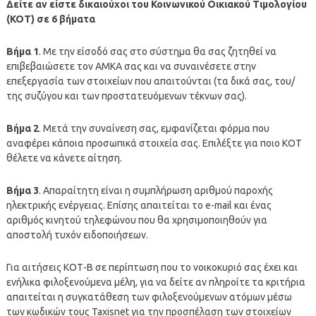
Δείτε αν είστε δικαιούχοι του Κοινωνικού Οικιακού Τιμολογίου
(ΚΟΤ) σε 6 βήματα
Βήμα 1
. Με την είσοδό σας στο σύστημα θα σας ζητηθεί να
επιβεβαιώσετε τον ΑΜΚΑ σας και να συναινέσετε στην
επεξεργασία των στοιχείων που απαιτούνται (τα δικά σας, του/
της συζύγου και των προστατευόμενων τέκνων σας).
Βήμα 2
. Μετά την συναίνεση σας, εμφανίζεται φόρμα που
αναφέρει κάποια προσωπικά στοιχεία σας. Επιλέξτε για ποιο ΚΟΤ
θέλετε να κάνετε αίτηση.
Βήμα 3
. Απαραίτητη είναι η συμπλήρωση αριθμού παροχής
ηλεκτρικής ενέργειας. Επίσης απαιτείται το e-mail και ένας
αριθμός κινητού τηλεφώνου που θα χρησιμοποιηθούν για
αποστολή τυχόν ειδοποιήσεων.
Για αιτήσεις ΚΟΤ-Β σε περίπτωση που το νοικοκυριό σας έχει και
ενήλικα φιλοξενούμενα μέλη, για να δείτε αν πληροίτε τα κριτήρια
απαιτείται η συγκατάθεση των φιλοξενούμενων ατόμων μέσω
των κωδικών τους Taxisnet για την προσπέλαση των στοιχείων