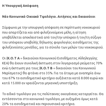
Η Υπουργική Απόφαση
Νέο Κοινωνικό Οικιακό Τιμολόγιο. Αιτήσεις και δικαιούχοι
Σύμφωνα με την υπουργική απόφαση σε περίπτωση νοικοκυριού
που απαρτίζεται και από φιλοξενούμενα μέλη, η αίτηση
υποβάλλεται αποκλειστικά από τον/την υπόχρεο ή τον/τη σύζυγο
του υπόχρεου υποβολής δήλωσης φορολογίας εισοδήματος της
φιλοξενούσας μονάδας, για το σύνολο των μελών του νοικοκυριού.
Οι (
Κ.Ο.Τ Α
= δικαιούχοι Κοινωνικού Εισοδήματος Αλληλεγγύης
ΚΕΑ) θα έχουν συνολική έκπτωση στον λογαριασμό ρεύματος 70%
ενώ η έκπτωση για τους (
Κ.Ο.Τ Β
= δικαιούχοι του Κοινωνικού
Μερίσματος) θα φτάνει στο 35%. Για τα άτομα με αναπηρία άνω
του 67% το εισοδηματικό κριτήριο αυξάνεται κατά 8.000 ευρώ και
κατά 15.000 αν χρειάζονται μηχανική υποστήριξη.
Το ειδικό τιμολόγιο για τις πολύτεκνες οικογένειες καταργείται. Θα
εντάσσονται στο κοινωνικό τιμολόγιο, με αυξημένα όμως κατά
20% τα εισοδηματικά και περιουσιακά κριτήρια.