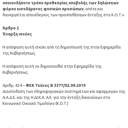
οποιονδήποτε τρόπο προθεσμίας υποβολής των δηλώσεων
φόρου εισοδήματος φυσικών προσώπων
, οπότε και
διενεργείται επανέλεγχος των προϋποθέσεων ένταξης στο Κ.Ο.Τ.».
Άρθρο 2
Έναρξη ισχύος
Η απόφαση αυτή ισχύει από τη δημοσίευσή της στην Εφημερίδα
της Κυβερνήσεως.
Η απόφαση αυτή να δημοσιευθεί στην Εφημερίδα της
Κυβερνήσεως.
Αριθμ. 424 –
ΦΕΚ Τεύχος B 3377/02.09.2019
Διασύνδεση των πληροφοριακών συστημάτων και εφαρμογών της
Α.Α.Δ.Ε. και της Η.ΔΙ.Κ.Α. Α.Ε. για την ένταξη δικαιούχων στο
Κοινωνικό Οικιακό Τιμολόγιο (Κ.Ο.Τ.)