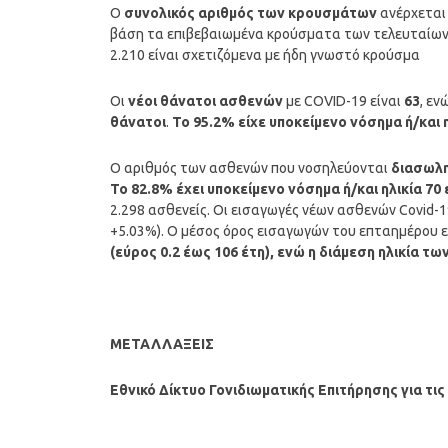
Ο
συνολικός αριθμός των κρουσμάτων
ανέρχεται
βάση τα επιβεβαιωμένα κρούσματα των τελευταίων 7
2.210 είναι σχετιζόμενα με ήδη γνωστό κρούσμα
Οι
νέοι θάνατοι ασθενών
με COVID-19 είναι
63
, εν
θάνατοι
.
Το 95.2% είχε υποκείμενο νόσημα ή/και 
Ο αριθμός των ασθενών που νοσηλεύονται
διασωλ
To 82.8% έχει υποκείμενο νόσημα ή/και ηλικία 70
2.298 ασθενείς. Οι εισαγωγές νέων ασθενών Covid-1
+5.03%). Ο μέσος όρος εισαγωγών του επταημέρου ε
(εύρος 0.2 έως 106 έτη), ενώ η διάμεση ηλικία τω
ΜΕΤΑΛΛΑΞΕΙΣ
Εθνικό Δίκτυο Γονιδιωματικής Επιτήρησης για τι