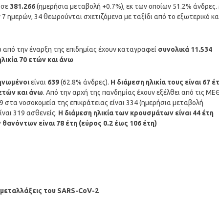
 σε
381.266
(ημερήσια μεταβολή +0.7%), εκ των οποίων 51.2% άνδρες.
 ημερών, 34 θεωρούνται σχετιζόμενα με ταξίδι από το εξωτερικό κα
ώ από την έναρξη της επιδημίας έχουν καταγραφεί
συνολικά 11.534
ηλικία 70 ετών και άνω
ηνωμένοι
είναι
639
(62.8% άνδρες).
Η διάμεση ηλικία τους είναι 67 έτ
 ετών και άνω
. Από την αρχή της πανδημίας έχουν εξέλθει από τις ΜΕ
9 στα νοσοκομεία της επικράτειας είναι 334 (ημερήσια μεταβολή
ίναι 319 ασθενείς.
Η διάμεση ηλικία των κρουσμάτων είναι 44 έτη
ν θανόντων είναι 78 έτη (εύρος 0.2 έως 106 έτη)
ς μεταλλάξεις του SARS-CoV-2