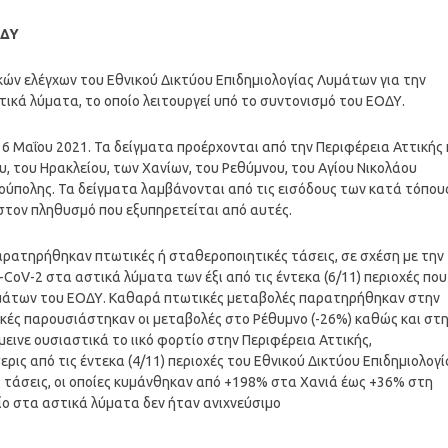
ΟΔΥ
ν ελέγχων του Εθνικού Δικτύου Επιδημιολογίας Λυμάτων για την
τικά λύματα, το οποίο λειτουργεί υπό το συντονισμό του ΕΟΔΥ.
 Μαΐου 2021. Τα δείγματα προέρχονται από την Περιφέρεια Αττικής 
υ, του Ηρακλείου, των Χανίων, του Ρεθύμνου, του Αγίου Νικολάου
ρούπολης. Τα δείγματα λαμβάνονται από τις εισόδους των κατά τόπου
τον πληθυσμό που εξυπηρετείται από αυτές.
παρατηρήθηκαν πτωτικές ή σταθεροποιητικές τάσεις, σε σχέση με την
-CoV-2 στα αστικά λύματα των έξι από τις έντεκα (6/11) περιοχές που
Λυμάτων του ΕΟΔΥ. Kαθαρά πτωτικές μεταβολές παρατηρήθηκαν στην
τικές παρουσιάστηκαν οι μεταβολές στο Ρέθυμνο (-26%) καθώς και στ
μεινε ουσιαστικά το ιικό φορτίο στην Περιφέρεια Αττικής,
ρις από τις έντεκα (4/11) περιοχές του Εθνικού Δικτύου Επιδημιολογί
τάσεις, οι οποίες κυμάνθηκαν από +198% στα Χανιά έως +36% στη
τίο στα αστικά λύματα δεν ήταν ανιχνεύσιμο