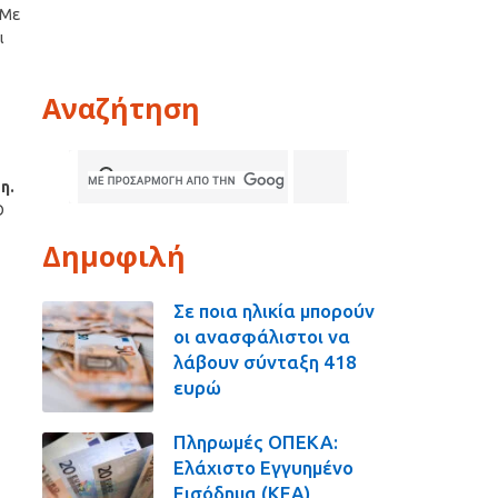
 Με
ι
Αναζήτηση
η.
Θ
Δημοφιλή
Σε ποια ηλικία μπορούν
οι ανασφάλιστοι να
λάβουν σύνταξη 418
ευρώ
Πληρωμές ΟΠΕΚΑ:
Ελάχιστο Εγγυημένο
Εισόδημα (ΚΕΑ),