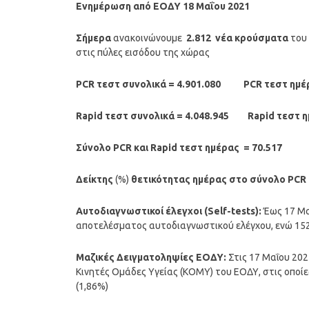
Ενημέρωση από
ΕΟΔΥ 18
Μαΐου 2021
Σήμερα
ανακοινώνουμε
2.812
νέα
κρούσματα
του 
στις πύλες εισόδου της χώρας
PCR τεστ συνολικά = 4.901.080 PCR τεστ ημέ
Rapid τεστ συνολικά = 4.048.945
Rapi
Σύνολο PCR και Rapid τ
Δείκτης
(%)
θετικότητας ημέρας στο σύνολο PCR κ
Αυτοδιαγνωστικοί έλεγχοι (Self-tests):
Έως 17 Μα
αποτελέσματος αυτοδιαγνωστικού ελέγχου, ενώ 152
Μαζικές Δειγματοληψίες ΕΟΔΥ:
Στις 17 Μαΐου 202
Κινητές Ομάδες Υγείας (ΚΟΜΥ) του ΕΟΔΥ, στις οποίε
(1,86%)