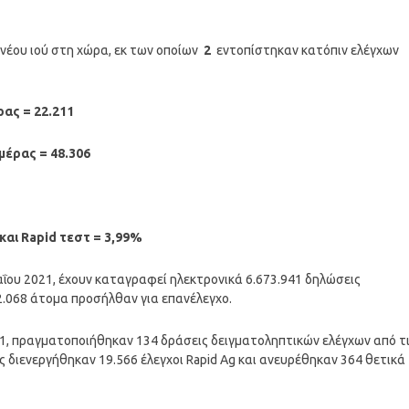
νέου ιού στη χώρα, εκ των οποίων
2
εντοπίστηκαν κατόπιν ελέγχων
ρας = 22.211
d τεστ ημέρας = 48.306
εστ ημέρας = 70.517
αι Rapid τεστ = 3,99%
ΐου 2021, έχουν καταγραφεί ηλεκτρονικά 6.673.941 δηλώσεις
.068 άτομα προσήλθαν για επανέλεγχο.
1, πραγματοποιήθηκαν 134 δράσεις δειγματοληπτικών ελέγχων από τ
ς διενεργήθηκαν 19.566 έλεγχοι Rapid Ag και ανευρέθηκαν 364 θετικά