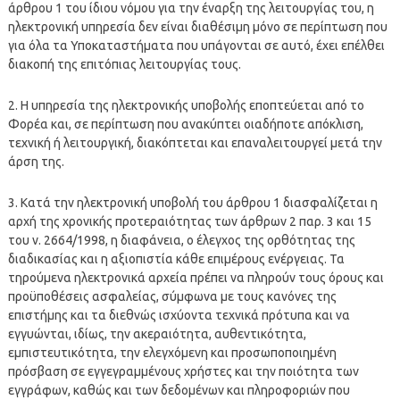
άρθρου 1 του ίδιου νόμου για την έναρξη της λειτουργίας του, η
ηλεκτρονική υπηρεσία δεν είναι διαθέσιμη μόνο σε περίπτωση που
για όλα τα Υποκαταστήματα που υπάγονται σε αυτό, έχει επέλθει
διακοπή της επιτόπιας λειτουργίας τους.
2. Η υπηρεσία της ηλεκτρονικής υποβολής εποπτεύεται από το
Φορέα και, σε περίπτωση που ανακύπτει οιαδήποτε απόκλιση,
τεχνική ή λειτουργική, διακόπτεται και επαναλειτουργεί μετά την
άρση της.
3. Κατά την ηλεκτρονική υποβολή του άρθρου 1 διασφαλίζεται η
αρχή της χρονικής προτεραιότητας των άρθρων 2 παρ. 3 και 15
του ν. 2664/1998, η διαφάνεια, ο έλεγχος της ορθότητας της
διαδικασίας και η αξιοπιστία κάθε επιμέρους ενέργειας. Τα
τηρούμενα ηλεκτρονικά αρχεία πρέπει να πληρούν τους όρους και
προϋποθέσεις ασφαλείας, σύμφωνα με τους κανόνες της
επιστήμης και τα διεθνώς ισχύοντα τεχνικά πρότυπα και να
εγγυώνται, ιδίως, την ακεραιότητα, αυθεντικότητα,
εμπιστευτικότητα, την ελεγχόμενη και προσωποποιημένη
πρόσβαση σε εγγεγραμμένους χρήστες και την ποιότητα των
εγγράφων, καθώς και των δεδομένων και πληροφοριών που