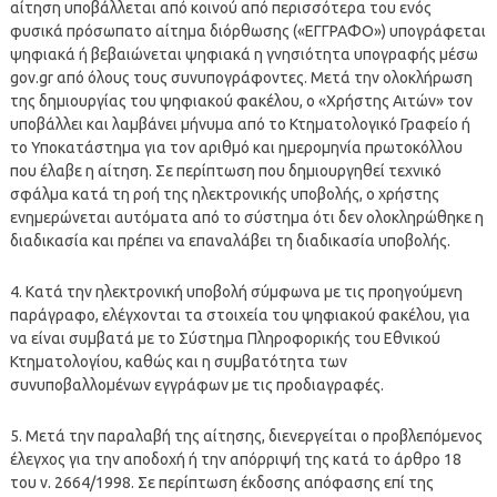
αίτηση υποβάλλεται από κοινού από περισσότερα του ενός
φυσικά πρόσωπατο αίτημα διόρθωσης («ΕΓΓΡΑΦΟ») υπογράφεται
ψηφιακά ή βεβαιώνεται ψηφιακά η γνησιότητα υπογραφής μέσω
gov.gr από όλους τους συνυπογράφοντες. Μετά την ολοκλήρωση
της δημιουργίας του ψηφιακού φακέλου, ο «Χρήστης Αιτών» τον
υποβάλλει και λαμβάνει μήνυμα από το Κτηματολογικό Γραφείο ή
το Υποκατάστημα για τον αριθμό και ημερομηνία πρωτοκόλλου
που έλαβε η αίτηση. Σε περίπτωση που δημιουργηθεί τεχνικό
σφάλμα κατά τη ροή της ηλεκτρονικής υποβολής, ο χρήστης
ενημερώνεται αυτόματα από το σύστημα ότι δεν ολοκληρώθηκε η
διαδικασία και πρέπει να επαναλάβει τη διαδικασία υποβολής.
4. Κατά την ηλεκτρονική υποβολή σύμφωνα με τις προηγούμενη
παράγραφο, ελέγχονται τα στοιχεία του ψηφιακού φακέλου, για
να είναι συμβατά με το Σύστημα Πληροφορικής του Εθνικού
Κτηματολογίου, καθώς και η συμβατότητα των
συνυποβαλλομένων εγγράφων με τις προδιαγραφές.
5. Μετά την παραλαβή της αίτησης, διενεργείται ο προβλεπόμενος
έλεγχος για την αποδοχή ή την απόρριψή της κατά το άρθρο 18
του ν. 2664/1998. Σε περίπτωση έκδοσης απόφασης επί της