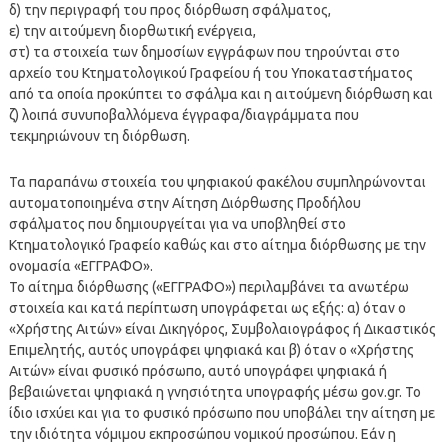
δ) την περιγραφή του προς διόρθωση σφάλματος,
ε) την αιτούμενη διορθωτική ενέργεια,
στ) τα στοιχεία των δημοσίων εγγράφων που τηρούνται στο
αρχείο του Κτηματολογικού Γραφείου ή του Υποκαταστήματος
από τα οποία προκύπτει το σφάλμα και η αιτούμενη διόρθωση και
ζ) λοιπά συνυποβαλλόμενα έγγραφα/διαγράμματα που
τεκμηριώνουν τη διόρθωση.
Τα παραπάνω στοιχεία του ψηφιακού φακέλου συμπληρώνονται
αυτοματοποιημένα στην Αίτηση Διόρθωσης Προδήλου
σφάλματος που δημιουργείται για να υποβληθεί στο
Κτηματολογικό Γραφείο καθώς και στο αίτημα διόρθωσης με την
ονομασία «ΕΓΓΡΑΦΟ».
Το αίτημα διόρθωσης («ΕΓΓΡΑΦΟ») περιλαμβάνει τα ανωτέρω
στοιχεία και κατά περίπτωση υπογράφεται ως εξής: α) όταν ο
«Χρήστης Αιτών» είναι Δικηγόρος, Συμβολαιογράφος ή Δικαστικός
Επιμελητής, αυτός υπογράφει ψηφιακά και β) όταν ο «Χρήστης
Αιτών» είναι φυσικό πρόσωπο, αυτό υπογράφει ψηφιακά ή
βεβαιώνεται ψηφιακά η γνησιότητα υπογραφής μέσω gov.gr. Το
ίδιο ισχύει και για το φυσικό πρόσωπο που υποβάλει την αίτηση με
την ιδιότητα νόμιμου εκπροσώπου νομικού προσώπου. Εάν η