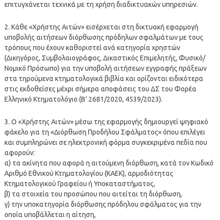
επιτυγχάνεται τεχνικά με τη χρήση διαδικτυακών υπηρεσιών.
2. Κάθε «Χρήστης Αιτών» εισέρχεται στη δικτυακή εφαρμογή
υποβολής αιτήσεων διόρθωσης πρόδηλων σφαλμάτων με τους
τρόπους που έχουν καθοριστεί ανά κατηγορία χρηστών
(Δικηγόρος, Συμβολαιογράφος, Δικαστικός Επιμελητής, Φυσικό/
Νομικό Πρόσωπο) για την υποβολή αιτήσεων εγγραφής πράξεων
στα τηρούμενα κτηματολογικά βιβλία και ορίζονται ειδικότερα
στις εκδοθείσες μέχρι σήμερα αποφάσεις του ΔΣ του Φορέα
Ελληνικό Κτηματολόγιο (Β’ 2681/2020, 4539/2023).
3. Ο «Χρήστης Αιτών» μέσω της εφαρμογής δημιουργεί ψηφιακό
φάκελο για τη «Διόρθωση Προδήλου Σφάλματος» όπου επιλέγει
και συμπληρώνει σε ηλεκτρονική φόρμα συγκεκριμένα πεδία που
αφορούν:
α) τα ακίνητα που αφορά η αιτούμενη διόρθωση, κατά τον Κωδικό
Αριθμό Εθνικού Κτηματολογίου (ΚΑΕΚ), αρμοδιότητας
Κτηματολογικού Γραφείου ή Υποκαταστήματος,
β) τα στοιχεία του προσώπου που αιτείται τη διόρθωση,
γ) την υποκατηγορία διόρθωσης πρόδηλου σφάλματος για την
οποία υποβάλλεται η αίτηση,