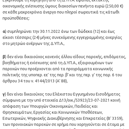
οικονομικής ενίσχυσης ύψους διακοσίων πενήντα ευρώ (250,00 €)
σε κάθε μακροχρόνια άνεργο που πληροί σωρευτικά τις κάτωθι
προϋποθέσεις:
α
) συμπληρώνει την 30.11.2022 άνω των δώδεκα (12) και έως
είκοσι τέσσερις (24) μήνες συνεχόμενης εγγεγραμμένης ανεργίας
στο μητρώο ανέργων της Δ.ΥΠ.Α.,
β
) δεν είναι δικαιούχος κανενός άλλου είδους παροχής, επιδόματος,
βοηθήματος ή ενίσχυσης από τη Δ.ΥΠ.Α., εξαιρουμένων των
παροχών που προέρχονται από τα προγράμματα κοινωνικής
πολιτικής της υποπερ. εε’ της περ. β’ και της περ. γ’ της παρ. 6 του
άρθρου 34 του ν. 4144/2013 (Α’ 88),
γ
) δεν είναι δικαιούχος του Ελάχιστου Εγγυημένου Εισοδήματος
σύμφωνα με την υπό στοιχεία Δ13/οικ./53923/23-07-2021 κοινή
απόφαση των Υπουργών Οικονομικών, Παιδείας και
Θρησκευμάτων, Εργασίας και Κοινωνικών Υποθέσεων,
Εσωτερικών, Ψηφιακής Διακυβέρνησης και Επικρατείας (Β’ 3359),
των προνοιακών παροχών σε χρήμα που χορηγούνται σε άτομα με