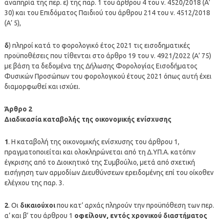
αναπηρία της περ. ε) της παρ. 1 του άρθρου 4 του ν. 4520/2018 (Α’
30) και του Επιδόματος Παιδιού του άρθρου 214 του ν. 4512/2018
(Α’ 5),
δ
) πληροί κατά το φορολογικό έτος 2021 τις εισοδηματικές
προϋποθέσεις που τίθενται στο άρθρο 19 του ν. 4921/2022 (Α’ 75)
με βάση τα δεδομένα της Δήλωσης Φορολογίας Εισοδήματος
Φυσικών Προσώπων του φορολογικού έτους 2021 όπως αυτή έχει
διαμορφωθεί και ισχύει.
Άρθρο 2
Διαδικασία καταβολής της οικονομικής ενίσχυσης
1
. Η καταβολή της οικονομικής ενίσχυσης του άρθρου 1,
πραγματοποιείται και ολοκληρώνεται από τη Δ.ΥΠ.Α. κατόπιν
έγκρισης από το Διοικητικό της Συμβούλιο, μετά από σχετική
εισήγηση των αρμοδίων Διευθύνσεων ερειδομένης επί του οίκοθεν
ελέγχου της παρ. 3.
2
. Οι
δικαιούχοι
που κατ’ αρχάς πληρούν την προϋπόθεση των περ.
α’ και β’ του άρθρου 1
οφείλουν, εντός χρονικού διαστήματος