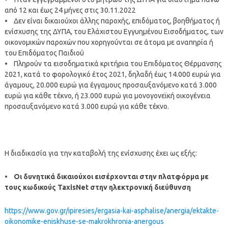
από 12 και έως 24 μήνες στις 30.11.2022
• Δεν είναι δικαιούχοι άλλης παροχής, επιδόματος, βοηθήματος ή
ενίσχυσης της ΔΥΠΑ, του Ελάχιστου Εγγυημένου Εισοδήματος, των
οικονομικών παροχών που χορηγούνται σε άτομα με αναπηρία ή
του Επιδόματος Παιδιού
• Πληρούν τα εισοδηματικά κριτήρια του Επιδόματος Θέρμανσης
2021, κατά το φορολογικό έτος 2021, δηλαδή έως 14.000 ευρώ για
άγαμους, 20.000 ευρώ για έγγαμους προσαυξανόμενο κατά 3.000
ευρώ για κάθε τέκνο, ή 23.000 ευρώ για μονογονεϊκή οικογένεια
προσαυξανόμενο κατά 3.000 ευρώ για κάθε τέκνο.
Η διαδικασία για την καταβολή της ενίσχυσης έχει ως εξής:
• Οι δυνητικά δικαιούχοι εισέρχονται στην πλατφόρμα με
τους κωδικούς TaxisNet στην ηλεκτρονική διεύθυνση
https://www.gov.gr/ipiresies/ergasia-kai-asphalise/anergia/ektakte-
oikonomike-eniskhuse-se-makrokhronia-anergous