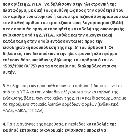
που ορίζει η Δ.ΥΠ.Α., να δηλώσουν στην ηλεκτρονική της
πλατφόρμα, με δική τους ευθύνη ως προς την ορθότητά του,
τον αριθμό του ατομικού ή κοινού τραπεζικού λογαριασμού και
τον διεθνή αριθμό του τραπεζικού τους λογαριασμού (IBAN)
στον οποίο θα πραγματοποιηθεί η καταβολή της οικονομικής
ενίσχυσης από τη Δ.ΥΠ.Α., καθώς και την οικογενειακή
κατάσταση στην οποία εντάσσονται ως προς την
εισοδηματική προϋπόθεση της περ. δ’ του άρθρου 1. Οι
δηλώσεις των δικαιούχων στην ηλεκτρονική πλατφόρμα
επέχουν θέση υπεύθυνης δήλωσης του άρθρου 8 του ν.
1599/1986 (Α’ 75) για τα στοιχεία που διαλαμβάνονται σε
αυτήν.
3
. Η πλήρωση των προϋποθέσεων του άρθρου 1 διαπιστώνεται
από τη Δ.ΥΠ.Α κατόπιν οίκοθεν ελέγχου για την καταβολή της
ενίσχυσης, βάσει των στοιχείων της Δ.ΥΠ.Α και διασταύρωσης με
τα τηρούμενα στοιχεία λοιπών αρμόδιων φορέων (ενδεικτικά:
ΑΑΔΕ, ΗΔΙΚΑ, ΓΓΠΣΔΔ).
4
. Για τις ανάγκες της παρούσας, η περίοδος
καταβολής της
εφάπαξ έκτακτης οικονομικής ενίσχυσης μπορεί να