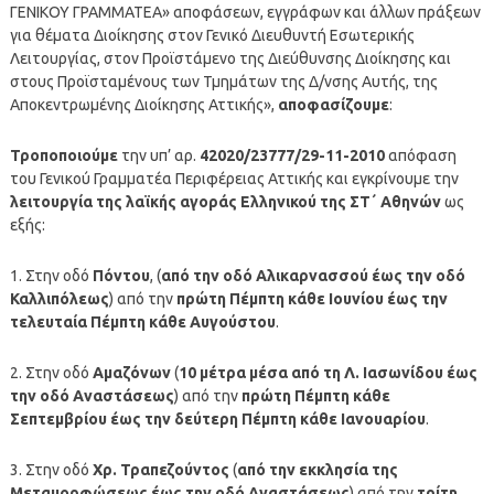
ΓΕΝΙΚΟΥ ΓΡΑΜΜΑΤΕΑ» αποφάσεων, εγγράφων και άλλων πράξεων
για θέματα Διοίκησης στον Γενικό Διευθυντή Εσωτερικής
Λειτουργίας, στον Προϊστάμενο της Διεύθυνσης Διοίκησης και
στους Προϊσταμένους των Τμημάτων της Δ/νσης Αυτής, της
Αποκεντρωμένης Διοίκησης Αττικής»,
αποφασίζουμε
:
Τροποποιούμε
την υπ’ αρ.
42020/23777/29-11-2010
απόφαση
του Γενικού Γραμματέα Περιφέρειας Αττικής και εγκρίνουμε την
λειτουργία της λαϊκής αγοράς Ελληνικού της ΣΤ΄ Αθηνών
ως
εξής:
1. Στην οδό
Πόντου
, (
από την οδό Αλικαρνασσού έως την οδό
Καλλιπόλεως
) από την
πρώτη Πέμπτη κάθε Ιουνίου έως την
τελευταία Πέμπτη κάθε Αυγούστου
.
2. Στην οδό
Αμαζόνων
(
10 μέτρα μέσα από τη Λ. Ιασωνίδου έως
την οδό Αναστάσεως
) από την
πρώτη Πέμπτη κάθε
Σεπτεμβρίου έως την δεύτερη Πέμπτη κάθε Ιανουαρίου
.
3. Στην οδό
Χρ. Τραπεζούντος
(
από την εκκλησία της
Μεταμορφώσεως έως την οδό Αναστάσεως
) από την
τρίτη