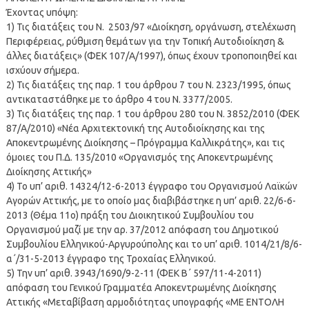
Έχοντας υπόψη:
1) Τις διατάξεις του Ν. 2503/97 «Διοίκηση, οργάνωση, στελέχωση
Περιφέρειας, ρύθμιση θεμάτων για την Τοπική Αυτοδιοίκηση &
άλλες διατάξεις» (ΦΕΚ 107/Α/1997), όπως έχουν τροποποιηθεί και
ισχύουν σήμερα.
2) Τις διατάξεις της παρ. 1 του άρθρου 7 του Ν. 2323/1995, όπως
αντικαταστάθηκε με το άρθρο 4 του Ν. 3377/2005.
3) Τις διατάξεις της παρ. 1 του άρθρου 280 του Ν. 3852/2010 (ΦΕΚ
87/Α/2010) «Νέα Αρχιτεκτονική της Αυτοδιοίκησης και της
Αποκεντρωμένης Διοίκησης – Πρόγραμμα Καλλικράτης», και τις
όμοιες του Π.Δ. 135/2010 «Οργανισμός της Αποκεντρωμένης
Διοίκησης Αττικής»
4) Το υπ’ αριθ. 14324/12-6-2013 έγγραφο του Οργανισμού Λαϊκών
Αγορών Αττικής, με το οποίο μας διαβιβάστηκε η υπ’ αριθ. 22/6-6-
2013 (Θέμα 11ο) πράξη του Διοικητικού Συμβουλίου του
Οργανισμού μαζί με την αρ. 37/2012 απόφαση του Δημοτικού
Συμβουλίου Ελληνικού-Αργυρούπολης και το υπ’ αριθ. 1014/21/8/6-
α΄/31-5-2013 έγγραφο της Τροχαίας Ελληνικού.
5) Την υπ’ αριθ. 3943/1690/9-2-11 (ΦΕΚ Β΄ 597/11-4-2011)
απόφαση του Γενικού Γραμματέα Αποκεντρωμένης Διοίκησης
Αττικής «Μεταβίβαση αρμοδιότητας υπογραφής «ΜΕ ΕΝΤΟΛΗ