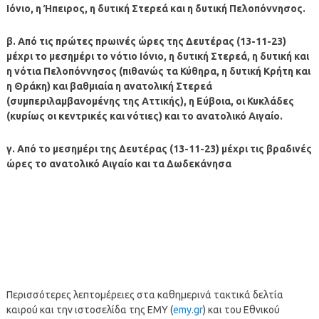
Ιόνιο, η Ήπειρος, η δυτική Στερεά και η δυτική Πελοπόννησος.
β. Από τις πρώτες πρωινές ώρες της Δευτέρας (13-11-23)
μέχρι το μεσημέρι το νότιο Ιόνιο, η δυτική Στερεά, η δυτική και
η νότια Πελοπόννησος (πιθανώς τα Κύθηρα, η δυτική Κρήτη και
η Θράκη) και βαθμιαία η ανατολική Στερεά
(συμπεριλαμβανομένης της Αττικής), η Εύβοια, οι Κυκλάδες
(κυρίως οι κεντρικές και νότιες) και το ανατολικό Αιγαίο.
γ. Από το μεσημέρι της Δευτέρας (13-11-23) μέχρι τις βραδινές
ώρες το ανατολικό Αιγαίο και τα Δωδεκάνησα
Περισσότερες λεπτομέρειες στα καθημερινά τακτικά δελτία
καιρού και την ιστοσελίδα της ΕΜΥ (
emy.gr
) και του Εθνικού