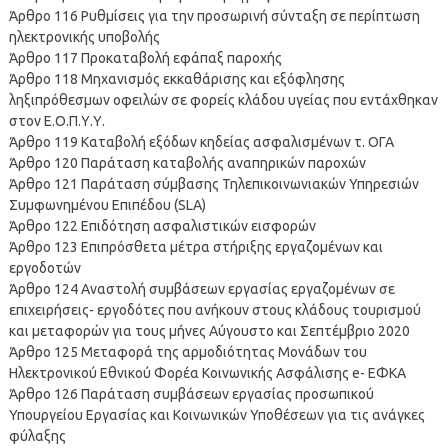
Άρθρο 116 Ρυθμίσεις για την προσωρινή σύνταξη σε περίπτωση
ηλεκτρονικής υποβολής
Άρθρο 117 Προκαταβολή εφάπαξ παροχής
Άρθρο 118 Μηχανισμός εκκαθάρισης και εξόφλησης
ληξιπρόθεσμων οφειλών σε φορείς κλάδου υγείας που εντάχθηκαν
στον Ε.Ο.Π.Υ.Υ.
Άρθρο 119 Καταβολή εξόδων κηδείας ασφαλισμένων τ. ΟΓΑ
Άρθρο 120 Παράταση καταβολής αναπηρικών παροχών
Άρθρο 121 Παράταση σύμβασης Τηλεπικοινωνιακών Υπηρεσιών
Συμφωνημένου Επιπέδου (SLA)
Άρθρο 122 Επιδότηση ασφαλιστικών εισφορών
Άρθρο 123 Επιπρόσθετα μέτρα στήριξης εργαζομένων και
εργοδοτών
Άρθρο 124 Αναστολή συμβάσεων εργασίας εργαζομένων σε
επιχειρήσεις- εργοδότες που ανήκουν στους κλάδους τουρισμού
και μεταφορών για τους μήνες Αύγουστο και Σεπτέμβριο 2020
Άρθρο 125 Μεταφορά της αρμοδιότητας Μονάδων του
Ηλεκτρονικού Εθνικού Φορέα Κοινωνικής Ασφάλισης e- ΕΦΚΑ
Άρθρο 126 Παράταση συμβάσεων εργασίας προσωπικού
Υπουργείου Εργασίας και Κοινωνικών Υποθέσεων για τις ανάγκες
φύλαξης