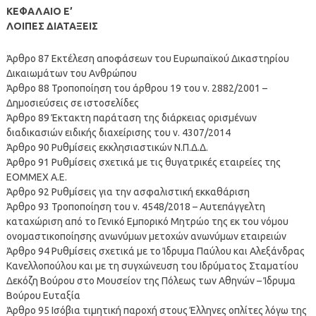
ΚΕΦΑΛΑΙΟ Ε’
ΛΟΙΠΕΣ ΔΙΑΤΑΞΕΙΣ
Άρθρο 87 Εκτέλεση αποφάσεων του Ευρωπαϊκού Δικαστηρίου
Δικαιωμάτων του Ανθρώπου
Άρθρο 88 Τροποποίηση του άρθρου 19 του ν. 2882/2001 –
Δημοσιεύσεις σε ιστοσελίδες
Άρθρο 89 Έκτακτη παράταση της διάρκειας ορισμένων
διαδικασιών ειδικής διαχείρισης του ν. 4307/2014
Άρθρο 90 Ρυθμίσεις εκκλησιαστικών Ν.Π.Δ.Δ.
Άρθρο 91 Ρυθμίσεις σχετικά με τις θυγατρικές εταιρείες της
ΕΟΜΜΕΧ Α.Ε.
Άρθρο 92 Ρυθμίσεις για την ασφαλιστική εκκαθάριση
Άρθρο 93 Τροποποίηση του ν. 4548/2018 – Αυτεπάγγελτη
καταχώριση από το Γενικό Εμπορικό Μητρώο της εκ του νόμου
ονομαστικοποίησης ανωνύμων μετοχών ανωνύμων εταιρειών
Άρθρο 94 Ρυθμίσεις σχετικά με το Ίδρυμα Παύλου και Αλεξάνδρας
Κανελλοπούλου και με τη συγχώνευση του Ιδρύματος Σταματίου
Δεκόζη Βούρου στο Μουσείον της Πόλεως των Αθηνών – Ίδρυμα
Βούρου Ευταξία
Άρθρο 95 Ισόβια τιμητική παροχή στους Έλληνες οπλίτες λόγω της