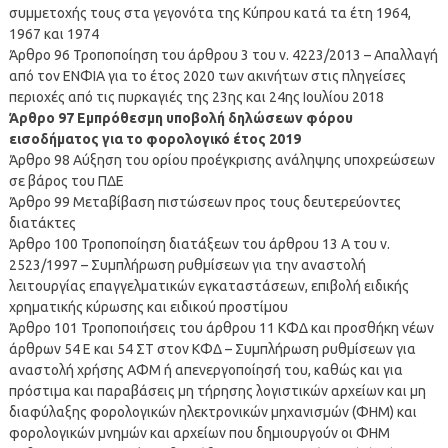
συμμετοχής τους στα γεγονότα της Κύπρου κατά τα έτη 1964,
1967 και 1974
Άρθρο 96 Τροποποίηση του άρθρου 3 του ν. 4223/2013 – Απαλλαγή
από τον ΕΝΦΙΑ για το έτος 2020 των ακινήτων στις πληγείσες
περιοχές από τις πυρκαγιές της 23ης και 24ης Ιουλίου 2018
Άρθρο 97 Εμπρόθεσμη υποβολή δηλώσεων φόρου
εισοδήματος για το φορολογικό έτος 2019
Άρθρο 98 Αύξηση του ορίου προέγκρισης ανάληψης υποχρεώσεων
σε βάρος του ΠΔΕ
Άρθρο 99 Μεταβίβαση πιστώσεων προς τους δευτερεύοντες
διατάκτες
Άρθρο 100 Τροποποίηση διατάξεων του άρθρου 13 Α του ν.
2523/1997 – Συμπλήρωση ρυθμίσεων για την αναστολή
λειτουργίας επαγγελματικών εγκαταστάσεων, επιβολή ειδικής
χρηματικής κύρωσης και ειδικού προστίμου
Άρθρο 101 Τροποποιήσεις του άρθρου 11 ΚΦΔ και προσθήκη νέων
άρθρων 54 Ε και 54 ΣΤ στον ΚΦΔ – Συμπλήρωση ρυθμίσεων για
αναστολή χρήσης ΑΦΜ ή απενεργοποίησή του, καθώς και για
πρόστιμα και παραβάσεις μη τήρησης λογιστικών αρχείων και μη
διαφύλαξης φορολογικών ηλεκτρονικών μηχανισμών (ΦΗΜ) και
φορολογικών μνημών και αρχείων που δημιουργούν οι ΦΗΜ