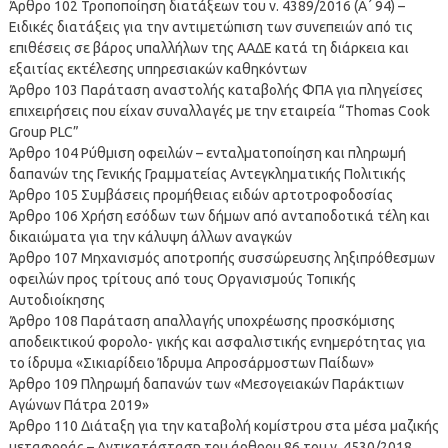
Άρθρο 102 Τροποποίηση διατάξεων του ν. 4389/2016 (Α΄ 94) –
Ειδικές διατάξεις για την αντιμετώπιση των συνεπειών από τις
επιθέσεις σε βάρος υπαλλήλων της ΑΑΔΕ κατά τη διάρκεια και
εξαιτίας εκτέλεσης υπηρεσιακών καθηκόντων
Άρθρο 103 Παράταση αναστολής καταβολής ΦΠΑ για πληγείσες
επιχειρήσεις που είχαν συναλλαγές με την εταιρεία “Thomas Cook
Group PLC”
Άρθρο 104 Ρύθμιση οφειλών – ενταλματοποίηση και πληρωμή
δαπανών της Γενικής Γραμματείας Αντεγκληματικής Πολιτικής
Άρθρο 105 Συμβάσεις προμήθειας ειδών αρτοτροφοδοσίας
Άρθρο 106 Χρήση εσόδων των δήμων από ανταποδοτικά τέλη και
δικαιώματα για την κάλυψη άλλων αναγκών
Άρθρο 107 Μηχανισμός αποτροπής συσσώρευσης ληξιπρόθεσμων
οφειλών προς τρίτους από τους Οργανισμούς Τοπικής
Αυτοδιοίκησης
Άρθρο 108 Παράταση απαλλαγής υποχρέωσης προσκόμισης
αποδεικτικού φορολο- γικής και ασφαλιστικής ενημερότητας για
το ίδρυμα «Σικιαρίδειο Ίδρυμα Απροσάρμοστων Παίδων»
Άρθρο 109 Πληρωμή δαπανών των «Μεσογειακών Παράκτιων
Αγώνων Πάτρα 2019»
Άρθρο 110 Διάταξη για την καταβολή κομίστρου στα μέσα μαζικής
μεταφοράς – Αντικατάσταση του άρθρου 86 του ν. 4530/2018