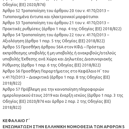
Οδηγίας (ΕΕ) 2020/876)
Άρθρο 52 Τροποποίηση του άρθρου 20 του ν. 4170/2013 –
Τυποποιημένα έντυπα και ηλεκτρονικοί μορφότυποι
Άρθρο 53 Τροποποίηση του άρθρου 21 του ν. 4170/2013 –
Πρακτικές ρυθμίσεις (άρθρο 1 παρ. 4 της Οδηγίας (ΕΕ) 2018/822)
Άρθρο 54 Τροποποίηση του άρθρου 22 του ν. 4170/2013 –
Αξιολόγηση (άρθρο 1 παρ. 5 της Οδηγίας (ΕΕ) 2018/822)
Άρθρο 55 Προσθήκη άρθρου 56Α στον ΚΦΔ – Πρόστιμα
εκπρόθεσμης υποβολής ή μη υποβολής ή ανακριβούς/ατελούς
υποβολής Έκθεσης ανά Χώρα και Δηλωτέας Διασυνοριακής
Ρύθμισης (άρθρο 1 παρ. 6 της Οδηγίας (ΕΕ) 2018/822)
Άρθρο 56 Προσθήκη Παραρτήματος στο Κεφάλαιο Η΄ του
ν.4170/2013 – Διακριτικά (άρθρο 1 παρ. 8 της Οδηγίας (ΕΕ)
2018/822)
Άρθρο 57 Πρόβλεψη για την κοινοποίηση πληροφοριών
ημερολογιακού έτους 2019 και έναρξη ισχύος (άρθρο 1 παρ. 3 της
Οδηγίας (ΕΕ) 2020/876 και άρθρο 2 παρ. 2 της Οδηγίας (ΕΕ)
2018/822)
ΚΕΦΑΛΑΙΟ Γ΄
ΕΝΣΩΜΑΤΩΣΗ ΣΤΗΝ ΕΛΛΗΝΙΚΗ ΝΟΜΟΘΕΣΙΑ ΤΩΝ ΑΡΘΡΩΝ 5