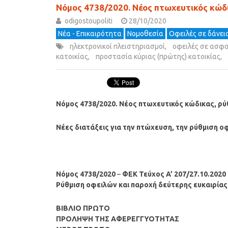
Νόμος 4738/2020. Νέος πτωχευτικός κώδι
odigostoupoliti
28/10/2020
Νέα - Επικαιρότητα
Νομοθεσία
Οφειλές σε δάνει
ηλεκτρονικοί πλειστηριασμοί
,
οφειλές σε ασφα
κατοικίας
,
προστασία κύριας (πρώτης) κατοικίας
,
Νόμος 4738/2020. Νέος πτωχευτικός κώδικας, ρύ
Νέες διατάξεις για την πτώχευση, την ρύθμιση ο
Νόμος 4738/2020
–
ΦΕΚ Τεύχος A’ 207/27.10.2020
Ρύθμιση οφειλών και παροχή δεύτερης ευκαιρίας 
ΒΙΒΛΙΟ ΠΡΩΤΟ
ΠΡΟΛΗΨΗ ΤΗΣ ΑΦΕΡΕΓΓΥΟΤΗΤΑΣ