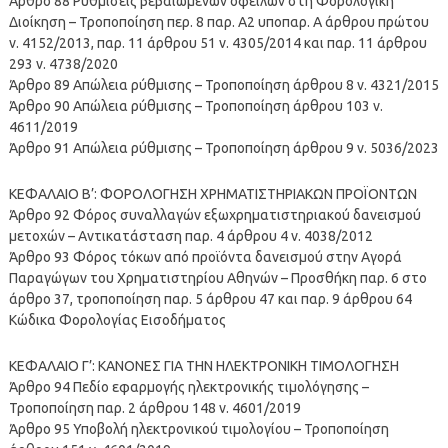
Άρθρο 88 Ρυθμίσεις βεβαιωμένων οφειλών στη Φορολογική
Διοίκηση – Τροποποίηση περ. 8 παρ. Α2 υποπαρ. Α άρθρου πρώτου
ν. 4152/2013, παρ. 11 άρθρου 51 ν. 4305/2014 και παρ. 11 άρθρου
293 ν. 4738/2020
Άρθρο 89 Απώλεια ρύθμισης – Τροποποίηση άρθρου 8 ν. 4321/2015
Άρθρο 90 Απώλεια ρύθμισης – Τροποποίηση άρθρου 103 ν.
4611/2019
Άρθρο 91 Απώλεια ρύθμισης – Τροποποίηση άρθρου 9 ν. 5036/2023
ΚΕΦΑΛΑΙΟ Β’: ΦΟΡΟΛΟΓΗΣΗ ΧΡΗΜΑΤΙΣΤΗΡΙΑΚΩΝ ΠΡΟΪΟΝΤΩΝ
Άρθρο 92 Φόρος συναλλαγών εξωχρηματιστηριακού δανεισμού
μετοχών – Αντικατάσταση παρ. 4 άρθρου 4 ν. 4038/2012
Άρθρο 93 Φόρος τόκων από προϊόντα δανεισμού στην Αγορά
Παραγώγων του Χρηματιστηρίου Αθηνών – Προσθήκη παρ. 6 στο
άρθρο 37, τροποποίηση παρ. 5 άρθρου 47 και παρ. 9 άρθρου 64
Κώδικα Φορολογίας Εισοδήματος
ΚΕΦΑΛΑΙΟ Γ’: ΚΑΝΟΝΕΣ ΓΙΑ ΤΗΝ ΗΛΕΚΤΡΟΝΙΚΗ ΤΙΜΟΛΟΓΗΣΗ
Άρθρο 94 Πεδίο εφαρμογής ηλεκτρονικής τιμολόγησης –
Τροποποίηση παρ. 2 άρθρου 148 ν. 4601/2019
Άρθρο 95 Υποβολή ηλεκτρονικού τιμολογίου – Τροποποίηση