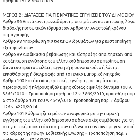
άρθρου 151 ν. 4601/2019
ΜΕΡΟΣ Β’: ΔΙΑΤΑΞΕΙΣ ΓΙΑ ΤΙΣ ΚΡΑΤΙΚΕΣ ΕΓΓΥΗΣΕΙΣ ΤΟΥ ΔΗΜΟΣΙΟΥ
Άρθρο 96 Επιτάχυνση εκκαθάρισης αιτημάτων κατάπτωσης λόγω
διαδοχής πιστωτικών ιδρυμάτων Άρθρο 97 Αναστολή χρόνου
παραγραφής
Άρθρο 98 Υποχρέωση πιστωτικών ιδρυμάτων για ρευστοποίηση
εξασφαλίσεων
Άρθρο 99 Διαδικασία βεβαίωσης και είσπραξης απαιτήσεων από
κατάπτωση εγγύησης του ελληνικού δημοσίου σε περίπτωση
θανάτου πρωτοφειλέτη, εγγυητή ή συνυποχρέου ή λύσης,
εκκαθάρισης ή διαγραφής από το Γενικό Εμπορικό Μητρώο
Άρθρο 100 Κατάπτωση κρατικής εγγύησης σε περίπτωση
περιορισμού ή πλήρους εξάλειψης κύριας οφειλής δυνάμει του ν.
3869/2010 – Τροποποίηση άρθρου 12 ν. 3869/2010, προσθήκη παρ.
6 στο άρθρο 101 του ν. 4549/2018, τροποποίηση παρ. 3 άρθρου
126 ν. 4270/2014
Άρθρο 101 Ρύθμιση ζητημάτων αναφορικά με την παροχή
εγγύησης του ελληνικού δημοσίου σε δανειακές συμβάσεις για τη
στεγαστική αποκατάσταση των παλιννοστούντων ομογενών από
τις χώρες της πρώην Σοβιετικής Ένωσης – Τροποποίηση παρ. 2
άρθρου 44 ν. 5024/2023