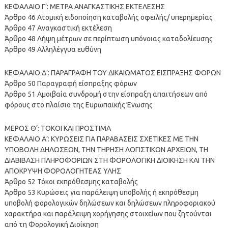
ΚΕΦΑΛΑΙΟ Γ’: ΜΕΤΡΑ ΑΝΑΓΚΑΣΤΙΚΗΣ ΕΚΤΕΛΕΣΗΣ
Άρθρο 46 Ατομική ειδοποίηση καταβολής οφειλής/ υπερημερίας
Άρθρο 47 Αναγκαστική εκτέλεση
Άρθρο 48 Λήψη μέτρων σε περίπτωση υπόνοιας καταδολίευσης
Άρθρο 49 Αλληλέγγυα ευθύνη
ΚΕΦΑΛΑΙΟ Δ’: ΠΑΡΑΓΡΑΦΗ ΤΟΥ ΔΙΚΑΙΩΜΑΤΟΣ ΕΙΣΠΡΑΞΗΣ ΦΟΡΩΝ
Άρθρο 50 Παραγραφή είσπραξης φόρων
Άρθρο 51 Αμοιβαία συνδρομή στην είσπραξη απαιτήσεων από
φόρους στο πλαίσιο της Ευρωπαϊκής Ένωσης
ΜΕΡΟΣ Θ’: ΤΟΚΟΙ ΚΑΙ ΠΡΟΣΤΙΜΑ
ΚΕΦΑΛΑΙΟ Α’: ΚΥΡΩΣΕΙΣ ΓΙΑ ΠΑΡΑΒΑΣΕΙΣ ΣΧΕΤΙΚΕΣ ΜΕ ΤΗΝ
ΥΠΟΒΟΛΗ ΔΗΛΩΣΕΩΝ, ΤΗΝ ΤΗΡΗΣΗ ΛΟΓΙΣΤΙΚΩΝ ΑΡΧΕΙΩΝ, ΤΗ
ΔΙΑΒΙΒΑΣΗ ΠΛΗΡΟΦΟΡΙΩΝ ΣΤΗ ΦΟΡΟΛΟΓΙΚΗ ΔΙΟΙΚΗΣΗ ΚΑΙ ΤΗΝ
ΑΠΟΚΡΥΨΗ ΦΟΡΟΛΟΓΗΤΕΑΣ ΥΛΗΣ
Άρθρο 52 Τόκοι εκπρόθεσμης καταβολής
Άρθρο 53 Κυρώσεις για παράλειψη υποβολής ή εκπρόθεσμη
υποβολή φορολογικών δηλώσεων και δηλώσεων πληροφοριακού
χαρακτήρα και παράλειψη χορήγησης στοιχείων που ζητούνται
από τη Φορολογική Διοίκηση