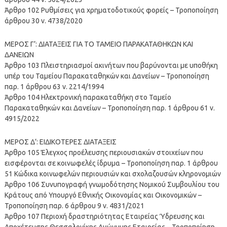
Άρθρο 102 Ρυθμίσεις για χρηματοδοτικούς φορείς – Τροποποίηση
άρθρου 30 ν. 4738/2020
ΜΕΡΟΣ Γ’: ΔΙΑΤΑΞΕΙΣ ΓΙΑ ΤΟ ΤΑΜΕΙΟ ΠΑΡΑΚΑΤΑΘΗΚΩΝ ΚΑΙ
ΔΑΝΕΙΩΝ
Άρθρο 103 Πλειστηριασμοί ακινήτων που βαρύνονται με υποθήκη
υπέρ του Ταμείου Παρακαταθηκών και Δανείων – Τροποποίηση
παρ. 1 άρθρου 63 ν. 2214/1994
Άρθρο 104 Ηλεκτρονική παρακαταθήκη στο Ταμείο
Παρακαταθηκών και Δανείων – Τροποποίηση παρ. 1 άρθρου 61 ν.
4915/2022
ΜΕΡΟΣ Δ’: ΕΙΔΙΚΟΤΕΡΕΣ ΔΙΑΤΑΞΕΙΣ
Άρθρο 105 Έλεγχος προέλευσης περιουσιακών στοιχείων που
εισφέρονται σε κοινωφελές ίδρυμα – Τροποποίηση παρ. 1 άρθρου
51 Κώδικα κοινωφελών περιουσιών και σχολαζουσών κληρονομιών
Άρθρο 106 Συνυπογραφή γνωμοδότησης Νομικού Συμβουλίου του
Κράτους από Υπουργό Εθνικής Οικονομίας και Οικονομικών –
Τροποποίηση παρ. 6 άρθρου 9 ν. 4831/2021
Άρθρο 107 Περιοχή δραστηριότητας Εταιρείας Ύδρευσης και
Αποχέτευσης Θεσσαλονίκης Ανώνυμης Εταιρείας – Τροποποίηση