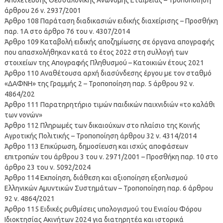
άρθρου 26 ν. 2937/2001
Άρθρο 108 Παράταση διαδικασιών ειδικής διαχείρισης – Προσθήκη
παρ. 1Α στο άρθρο 76 του ν. 4307/2014
Άρθρο 109 Καταβολή ειδικής αποζημίωσης σε όργανα απογραφής
που απασχολήθηκαν κατά το έτος 2022 στη συλλογή των
στοιχείων της Απογραφής Πληθυσμού – Κατοικιών έτους 2021
Άρθρο 110 Αναθέτουσα αρχή διασύνδεσης έργου με τον σταθμό
«ΔΑΦΝΗ» της Γραμμής 2 – Τροποποίηση παρ. 5 άρθρου 92 ν.
4864/202
Άρθρο 111 Παρατηρητήριο τιμών παιδικών παιχνιδιών «το καλάθι
των νονών»
Άρθρο 112 Πληρωμές των δικαιούχων στο πλαίσιο της Κοινής
Αγροτικής Πολιτικής – Τροποποίηση άρθρου 32 ν. 4314/2014
Άρθρο 113 Επικύρωση, δημοσίευση και ισχύς αποφάσεων
επιτροπών του άρθρου 3 του ν. 2971/2001 – Προσθήκη παρ. 10 στο
άρθρο 23 του ν. 5092/2024
Άρθρο 114 Εκποίηση, διάθεση και αξιοποίηση εξοπλισμού
Ελληνικών Αμυντικών Συστημάτων – Τροποποίηση παρ. 6 άρθρου
92 ν. 4864/2021
Άρθρο 115 Ειδικές ρυθμίσεις υπολογισμού του Ενιαίου Φόρου
Ιδιοκτησίας Ακινήτων 2024 για διατηρητέα και ιστορικά