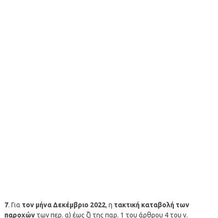
7
. Για
τον μήνα Δεκέμβριο 2022
, η
τακτική καταβολή των
παροχών
των περ. α) έως ζ) της παρ. 1 του άρθρου 4 του ν.