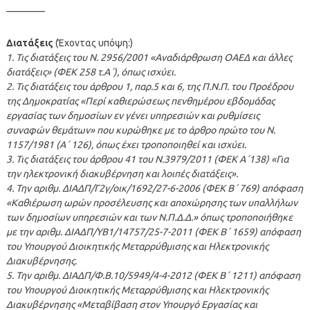
————
Διατάξεις
(Έχοντας υπόψη:)
1. Τις διατάξεις του N. 2956/2001 «Αναδιάρθρωση ΟΑΕΔ και άλλες
διατάξεις» (ΦΕΚ 258 τ.Α΄), όπως ισχύει.
2. Τις διατάξεις του άρθρου 1, παρ.5 και 6, της Π.Ν.Π. του Προέδρου
της Δημοκρατίας «Περί καθιερώσεως πενθημέρου εβδομάδας
εργασίας των δημοσίων εν γένει υπηρεσιών και ρυθμίσεις
συναφών θεμάτων» που κυρώθηκε με το άρθρο πρώτο του N.
1157/1981 (Α΄ 126), όπως έχει τροποποιηθεί και ισχύει.
3. Τις διατάξεις του άρθρου 41 του N.3979/2011 (ΦΕΚ Α΄138) «Για
την ηλεκτρονική διακυβέρνηση και λοιπές διατάξεις».
4. Την αριθμ. ΔΙΑΔΠ/Γ2γ/οικ/1692/27-6-2006 (ΦΕΚ Β΄ 769) απόφαση
«Καθιέρωση ωρών προσέλευσης και αποχώρησης των υπαλλήλων
των δημοσίων υπηρεσιών και των Ν.Π.Δ.Δ.» όπως τροποποιήθηκε
με την αριθμ. ΔΙΑΔΠ/ΥΒ1/14757/25-7-2011 (ΦΕΚ Β΄ 1659) απόφαση
του Υπουργού Διοικητικής Μεταρρύθμισης και Ηλεκτρονικής
Διακυβέρνησης.
5. Την αριθμ. ΔΙΑΔΠ/Φ.Β.10/5949/4-4-2012 (ΦΕΚ Β΄ 1211) απόφαση
του Υπουργού Διοικητικής Μεταρρύθμισης και Ηλεκτρονικής
Διακυβέρνησης «Μεταβίβαση στον Υπουργό Εργασίας και