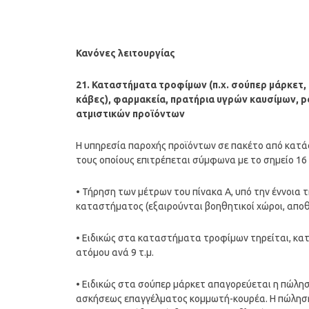
Κανόνες λειτουργίας
21. Καταστήματα τροφίμων (π.χ. σούπερ μάρκετ, 
κάβες), φαρμακεία, πρατήρια υγρών καυσίμων, 
ατμιστικών προϊόντων
Η υπηρεσία παροχής προϊόντων σε πακέτο από κατάσ
τους οποίους επιτρέπεται σύμφωνα με το σημείο 16
• Τήρηση των μέτρων του πίνακα Α, υπό την έννοι
καταστήματος (εξαιρούνται βοηθητικοί χώροι, αποθ
• Ειδικώς στα καταστήματα τροφίμων τηρείται, κατά
ατόμου ανά 9 τ.μ.
• Ειδικώς στα σούπερ μάρκετ απαγορεύεται η πώλησ
ασκήσεως επαγγέλματος κομμωτή-κουρέα. Η πώληση 