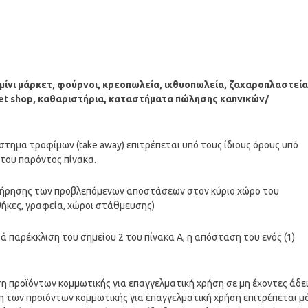
μίνι μάρκετ, φούρνοι, κρεοπωλεία, ιχθυοπωλεία, ζαχαροπλαστεία
pet shop, καθαριστήρια, καταστήματα πώλησης καπνικών/
τημα τροφίμων (take away) επιτρέπεται υπό τους ίδιους όρους υπό
 του παρόντος πίνακα.
α τήρησης των προβλεπόμενων αποστάσεων στον κύριο χώρο του
ήκες, γραφεία, χώροι στάθμευσης)
 παρέκκλιση του σημείου 2 του πίνακα Α, η απόσταση του ενός (1)
η προϊόντων κομμωτικής για επαγγελματική χρήση σε μη έχοντες άδε
των προϊόντων κομμωτικής για επαγγελματική χρήση επιτρέπεται μ