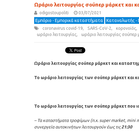
Ωράριο λειτουργίας σούπερ μάρκετ και
odigostoupoliti
03/07/2021
Εμπόριο - Εμπορικά καταστήματα
Καταναλωτής -
coronavirus covid-19
,
SARS-CoV-2
,
κορονοϊός
,
ωράριο λειτουργίας
,
ωράριο λειτουργίας σούπερ
Ωράριο λειτουργίας σούπερ μάρκετ και καταστ
Το ωράριο λειτουργίας των σούπερ μάρκετ και 
Το ωράριο λειτουργίας των σούπερ μάρκετ
που ι
– Τα καταστήματα τροφίμων (π.χ. super market, mini 
συνεργεία αυτοκινήτων λειτουργούν έως τις
21:30