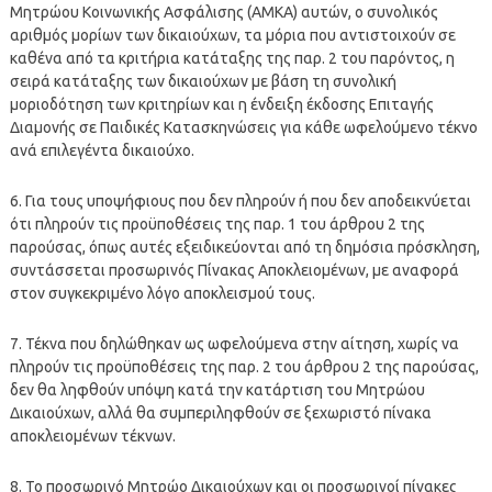
Μητρώου Κοινωνικής Ασφάλισης (ΑΜΚΑ) αυτών, ο συνολικός
αριθμός μορίων των δικαιούχων, τα μόρια που αντιστοιχούν σε
καθένα από τα κριτήρια κατάταξης της παρ. 2 του παρόντος, η
σειρά κατάταξης των δικαιούχων με βάση τη συνολική
μοριοδότηση των κριτηρίων και η ένδειξη έκδοσης Επιταγής
Διαμονής σε Παιδικές Κατασκηνώσεις για κάθε ωφελούμενο τέκνο
ανά επιλεγέντα δικαιούχο.
6. Για τους υποψήφιους που δεν πληρούν ή που δεν αποδεικνύεται
ότι πληρούν τις προϋποθέσεις της παρ. 1 του άρθρου 2 της
παρούσας, όπως αυτές εξειδικεύονται από τη δημόσια πρόσκληση,
συντάσσεται προσωρινός Πίνακας Αποκλειομένων, με αναφορά
στον συγκεκριμένο λόγο αποκλεισμού τους.
7. Τέκνα που δηλώθηκαν ως ωφελούμενα στην αίτηση, χωρίς να
πληρούν τις προϋποθέσεις της παρ. 2 του άρθρου 2 της παρούσας,
δεν θα ληφθούν υπόψη κατά την κατάρτιση του Μητρώου
Δικαιούχων, αλλά θα συμπεριληφθούν σε ξεχωριστό πίνακα
αποκλειομένων τέκνων.
8. Το προσωρινό Μητρώο Δικαιούχων και οι προσωρινοί πίνακες