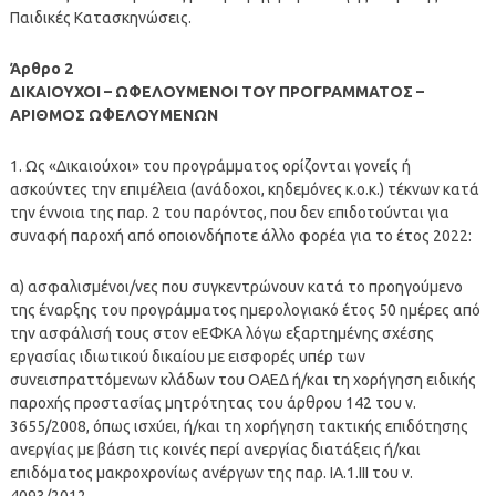
Παιδικές Κατασκηνώσεις.
Άρθρο 2
ΔΙΚΑΙΟΥΧΟΙ – ΩΦΕΛΟΥΜΕΝΟΙ ΤΟΥ ΠΡΟΓΡΑΜΜΑΤΟΣ –
ΑΡΙΘΜΟΣ ΩΦΕΛΟΥΜΕΝΩΝ
1. Ως «Δικαιούχοι» του προγράμματος ορίζονται γονείς ή
ασκούντες την επιμέλεια (ανάδοχοι, κηδεμόνες κ.ο.κ.) τέκνων κατά
την έννοια της παρ. 2 του παρόντος, που δεν επιδοτούνται για
συναφή παροχή από οποιονδήποτε άλλο φορέα για το έτος 2022:
α) ασφαλισμένοι/νες που συγκεντρώνουν κατά το προηγούμενο
της έναρξης του προγράμματος ημερολογιακό έτος 50 ημέρες από
την ασφάλισή τους στον eΕΦΚΑ λόγω εξαρτημένης σχέσης
εργασίας ιδιωτικού δικαίου με εισφορές υπέρ των
συνεισπραττόμενων κλάδων του ΟΑΕΔ ή/και τη χορήγηση ειδικής
παροχής προστασίας μητρότητας του άρθρου 142 του ν.
3655/2008, όπως ισχύει, ή/και τη χορήγηση τακτικής επιδότησης
ανεργίας με βάση τις κοινές περί ανεργίας διατάξεις ή/και
επιδόματος μακροχρονίως ανέργων της παρ. ΙΑ.1.ΙΙΙ του ν.
4093/2012,