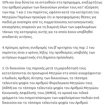
50% και άνω δύναται να ενταχθούν στο πρόγραμμα, ανεξαρτήτως
του αριθμού μορίων των δικαιούχων γονέων τους κατ’ εξαίρεση
των παρ. 1 και 2 του παρόντος, εφόσον κατά την κατάρτιση του
Μητρώου Παρόχων προκύψει ότι οι προσφερόμενες θέσεις για
παιδιά με αναπηρία από τις συμμετέχουσες κατασκηνωτικές
επιχειρήσεις επαρκούν για τη διαμονή όλων των ωφελουμένων
τέκνων της κατηγορίας αυτής για τα οποία έχουν υποβληθεί
αποδεκτές αιτήσεις.
4. Κρίσιμος χρόνος συνδρομής του β’ κριτηρίου της παρ. 2 του
παρόντος είναι ο χρόνος λήξης της προθεσμίας υποβολής των
αιτήσεων συμμετοχής στη δημόσια πρόσκληση.
5. Οι δικαιούχοι της παροχής μετά τη μοριοδότησή τους
κατατάσσονται σε προσωρινό Μητρώο στο οποίο αναγράφονται:
ο Κωδικός Αριθμός Αίτησης των δικαιούχων, τα τέσσερα
τελευταία ψηφία του Αριθμού Φορολογικού Μητρώου τους
(ΑΦΜ) και τα τέσσερα τελευταία ψηφία του Αριθμού Μητρώου
Κοινωνικής Ασφάλισής τους (ΑΜΚΑ), τα αρχικά και τελικά
γράμματα του ονοματεπώνυμου των ωφελούμενων παιδιών ανά
δικαιούχο και τα τέσσερα τελευταία ψηφία του Αριθμού