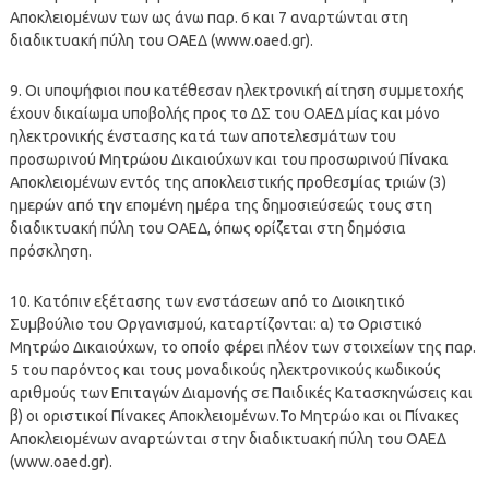
Αποκλειομένων των ως άνω παρ. 6 και 7 αναρτώνται στη
διαδικτυακή πύλη του ΟΑΕΔ (www.oaed.gr).
9. Οι υποψήφιοι που κατέθεσαν ηλεκτρονική αίτηση συμμετοχής
έχουν δικαίωμα υποβολής προς το ΔΣ του ΟΑΕΔ μίας και μόνο
ηλεκτρονικής ένστασης κατά των αποτελεσμάτων του
προσωρινού Μητρώου Δικαιούχων και του προσωρινού Πίνακα
Αποκλειομένων εντός της αποκλειστικής προθεσμίας τριών (3)
ημερών από την επομένη ημέρα της δημοσιεύσεώς τους στη
διαδικτυακή πύλη του ΟΑΕΔ, όπως ορίζεται στη δημόσια
πρόσκληση.
10. Κατόπιν εξέτασης των ενστάσεων από το Διοικητικό
Συμβούλιο του Οργανισμού, καταρτίζονται: α) το Οριστικό
Μητρώο Δικαιούχων, το οποίο φέρει πλέον των στοιχείων της παρ.
5 του παρόντος και τους μοναδικούς ηλεκτρονικούς κωδικούς
αριθμούς των Επιταγών Διαμονής σε Παιδικές Κατασκηνώσεις και
β) οι οριστικοί Πίνακες Αποκλειομένων.Το Μητρώο και οι Πίνακες
Αποκλειομένων αναρτώνται στην διαδικτυακή πύλη του ΟΑΕΔ
(www.oaed.gr).