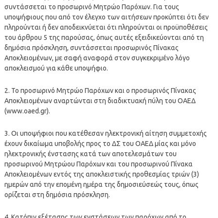
συντάσσεται το προσωρινό Μητρώο Παρόχων. Για τους
υποψήφιους που από τον έλεγχο των αιτήσεων προκύπτει ότι δεν
πληρούνται ή δεν αποδεικνύεται ότι πληρούνται οι προϋποθέσεις
του άρθρου 5 της παρούσας, όπως αυτές εξειδικεύονται από τη
δημόσια πρόσκληση, συντάσσεται προσωρινός Πίνακας
Αποκλειομένων, με σαφή αναφορά στον συγκεκριμένο λόγο
αποκλεισμού για κάθε υποψήφιο.
2. Το προσωρινό Μητρώο Παρόχων και ο προσωρινός Πίνακας
Αποκλειομένων αναρτώνται στη διαδικτυακή πύλη του ΟΑΕΔ
(www.oaed.gr).
3. Οι υποψήφιοι που κατέθεσαν ηλεκτρονική αίτηση συμμετοχής
έχουν δικαίωμα υποβολής προς το ΔΣ του ΟΑΕΔ μίας και μόνο
ηλεκτρονικής ένστασης κατά των αποτελεσμάτων του
προσωρινού Μητρώου Παρόχων και του προσωρινού Πίνακα
Αποκλειομένων εντός της αποκλειστικής προθεσμίας τριών (3)
ημερών από την επομένη ημέρα της δημοσιεύσεώς τους, όπως
ορίζεται στη δημόσια πρόσκληση.
4. Κατόπιν εξέτασης των ενστάσεων των παρόχων από το