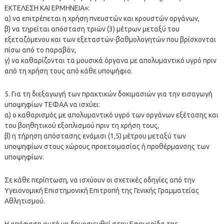
ΕΚΤΕΛΕΣΗ ΚΑΙ ΕΡΜΗΝΕΙΑ»:
α) να επιτρέπεται η χρήση πνευστών και κρουστών οργάνων,
β) να τηρείται απόσταση τριών (3) μέτρων μεταξύ του
εξεταζόμενου και των εξεταστών-βαθμολογητών που βρίσκονται
πίσω από το παραβάν,
γ) να καθαρίζονται τα μουσικά όργανα με απολυμαντικό υγρό πριν
από τη χρήση τους από κάθε υποψήφιο.
5. Για τη διεξαγωγή των πρακτικών δοκιμασιών για την εισαγωγή
υποψηφίων ΤΕΦΑΑ να ισχύει:
α) ο καθαρισμός με απολυμαντικό υγρό των οργάνων εξέτασης και
του βοηθητικού εξοπλισμού πριν τη χρήση τους,
β) η τήρηση απόστασης ενάμισι (1,5) μέτρου μεταξύ των
υποψηφίων στους χώρους προετοιμασίας ή προθέρμανσης των
υποψηφίων.
Σε κάθε περίπτωση, να ισχύουν οι σχετικές οδηγίες από την
Υγειονομική Επιστημονική Επιτροπή της Γενικής Γραμματείας
Αθλητισμού.
Η απόφαση αυτή να δημοσιευθεί στην Εφημερίδα της