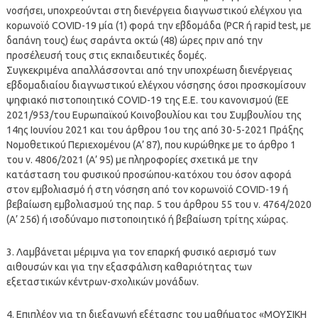
νοσήσει, υποχρεούνται στη διενέργεια διαγνωστικού ελέγχου για
κορωνοϊό COVID-19 μία (1) φορά την εβδομάδα (PCR ή rapid test, με
δαπάνη τους) έως σαράντα οκτώ (48) ώρες πριν από την
προσέλευσή τους στις εκπαιδευτικές δομές.
Συγκεκριμένα απαλλάσσονται από την υποχρέωση διενέργειας
εβδομαδιαίου διαγνωστικού ελέγχου νόσησης όσοι προσκομίσουν
ψηφιακό πιστοποιητικό COVID-19 της Ε.Ε. του κανονισμού (ΕΕ
2021/953/του Ευρωπαϊκού Κοινοβουλίου και του Συμβουλίου της
14ης Ιουνίου 2021 και του άρθρου 1ου της από 30-5-2021 Πράξης
Νομοθετικού Περιεχομένου (Α’ 87), που κυρώθηκε με το άρθρο 1
του ν. 4806/2021 (Α’ 95) με πληροφορίες σχετικά με την
κατάσταση του φυσικού προσώπου-κατόχου του όσον αφορά
στον εμβολιασμό ή στη νόσηση από τον κορωνοϊό COVID-19 ή
βεβαίωση εμβολιασμού της παρ. 5 του άρθρου 55 του ν. 4764/2020
(Α’ 256) ή ισοδύναμο πιστοποιητικό ή βεβαίωση τρίτης χώρας.
3. Λαμβάνεται μέριμνα για τον επαρκή φυσικό αερισμό των
αιθουσών και για την εξασφάλιση καθαριότητας των
εξεταστικών κέντρων-σχολικών μονάδων.
4. Επιπλέον για τη διεξαγωγή εξέτασης του μαθήματος «ΜΟΥΣΙΚΗ