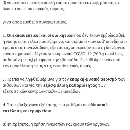
β) να ισχύσει η υποχρεωτική χρήση προστατευτικής μάσκας σε
όλους τους εσωτερικούς χώρους,
γ) να αποφευχθεί ο συγχρωτισμός.
2.
Οι εκπαιδευτικοί και οι διοικητικοί
που δεν έχουν εμβολιασθεί,
ή νοσήσει το τελευταίο εξάμηνο, και συμμετέχουν καθ’ οιονδήποτε
τρόπο στις πανελλαδικές εξετάσεις, υποχρεούνται στη διενέργεια
εργαστηριακού ελέγχου για κορωνοϊό COVID-19 (PCR ή rapid test,
με δαπάνη τους) μία φορά την εβδομάδα, έως 48 ώρες πριν από
την προσέλευση τους στις εκπαιδευτικές δομές.
3. Πρέπει να ληφθεί μέριμνα για τον
επαρκή φυσικό αερισμό
των
αιθουσών και για την
εξασφάλιση καθαριότητας
των
εξεταστικών κέντρων-σχολικών μονάδων.
4. Για τη διεξαγωγή εξέτασης του μαθήματος
«Μουσική
εκτέλεση και ερμηνεία»:
α) επιτρέπεται η χρήση πνευστών και κρουστών οργάνων,