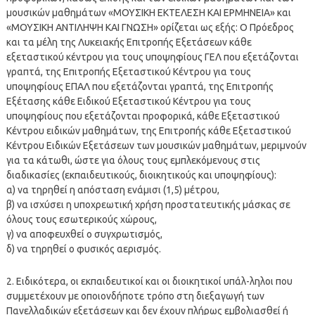
μουσικών μαθημάτων «ΜΟΥΣΙΚΗ ΕΚΤΕΛΕΣΗ ΚΑΙ ΕΡΜΗΝΕΙΑ» και
«ΜΟΥΣΙΚΗ ΑΝΤΙΛΗΨΗ ΚΑΙ ΓΝΩΣΗ» ορίζεται ως εξής: O Πρόεδρος
και τα μέλη της Λυκειακής Επιτροπής Εξετάσεων κάθε
εξεταστικού κέντρου για τους υποψηφίους ΓΕΛ που εξετάζονται
γραπτά, της Επιτροπής Εξεταστικού Κέντρου για τους
υποψηφίους ΕΠΑΛ που εξετάζονται γραπτά, της Επιτροπής
Εξέτασης κάθε Ειδικού Εξεταστικού Κέντρου για τους
υποψηφίους που εξετάζονται προφορικά, κάθε Εξεταστικού
Κέντρου ειδικών μαθημάτων, της Επιτροπής κάθε Εξεταστικού
Κέντρου Ειδικών Εξετάσεων των μουσικών μαθημάτων, μεριμνούν
για τα κάτωθι, ώστε για όλους τους εμπλεκόμενους στις
διαδικασίες (εκπαιδευτικούς, διοικητικούς και υποψηφίους):
α) να τηρηθεί η απόσταση ενάμισι (1,5) μέτρου,
β) να ισχύσει η υποχρεωτική χρήση προστατευτικής μάσκας σε
όλους τους εσωτερικούς χώρους,
γ) να αποφευχθεί ο συγχρωτισμός,
δ) να τηρηθεί ο φυσικός αερισμός.
2. Ειδικότερα, οι εκπαιδευτικοί και οι διοικητικοί υπάλ-ληλοι που
συμμετέχουν με οποιονδήποτε τρόπο στη διεξαγωγή των
Πανελλαδικών εξετάσεων και δεν έχουν πλήρως εμβολιασθεί ή