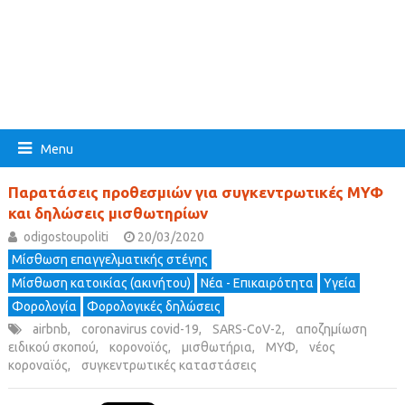
Menu
Παρατάσεις προθεσμιών για συγκεντρωτικές ΜΥΦ
και δηλώσεις μισθωτηρίων
odigostoupoliti
20/03/2020
Μίσθωση επαγγελματικής στέγης
Μίσθωση κατοικίας (ακινήτου)
Νέα - Επικαιρότητα
Υγεία
Φορολογία
Φορολογικές δηλώσεις
airbnb
,
coronavirus covid-19
,
SARS-CoV-2
,
αποζημίωση
ειδικού σκοπού
,
κορονοϊός
,
μισθωτήρια
,
ΜΥΦ
,
νέος
κοροναϊός
,
συγκεντρωτικές καταστάσεις