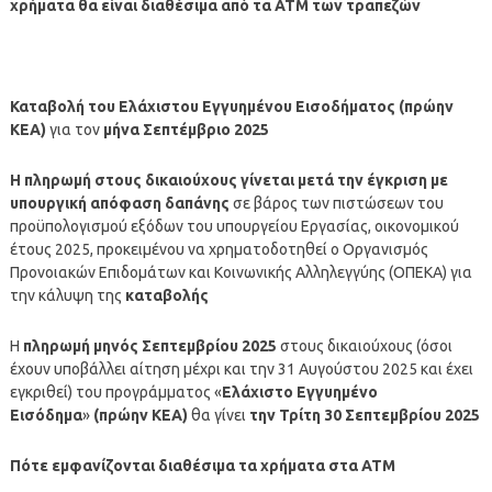
χρήματα θα είναι διαθέσιμα από τα ΑΤΜ των τραπεζών
Καταβολή του Ελάχιστου Εγγυημένου Εισοδήματος (πρώην
ΚΕΑ)
για τον
μήνα Σεπτέμβριο
2025
Η
πληρωμή
στους δικαιούχους γίνεται μετά την έγκριση με
υπουργική απόφαση δαπάνης
σε βάρος των πιστώσεων του
προϋπολογισμού εξόδων του υπουργείου Εργασίας, οικονομικού
έτους 2025, προκειμένου να χρηματοδοτηθεί ο Οργανισμός
Προνοιακών Επιδομάτων και Κοινωνικής Αλληλεγγύης (ΟΠΕΚΑ) για
την κάλυψη της
καταβολής
Η
πληρωμή μηνός
Σεπτεμβρίου
2025
στους δικαιούχους (όσοι
έχουν υποβάλλει αίτηση μέχρι και την 31 Αυγούστου 2025 και έχει
εγκριθεί) του προγράμματος «
Ελάχιστο Εγγυημένο
Εισόδημα
»
(πρώην ΚΕΑ)
θα γίνει
την Τρίτη 30 Σεπτεμβρίου 2025
Πότε εμφανίζονται διαθέσιμα τα χρήματα στα ΑΤΜ