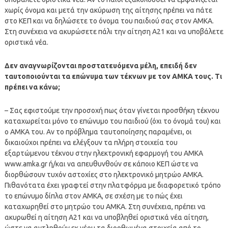
χωρίς όνομα και μετά την ακύρωση της αίτησης πρέπει να πάτε
στο ΚΕΠ και να δηλώσετε το όνομα του παιδιού σας στον ΑΜΚΑ.
Στη συνέχεια να ακυρώσετε πάλι την αίτηση Α21 και να υποβάλετε
οριστικά νέα.
Δεν αναγνωρίζονται προστατευόμενα μέλη, επειδή δεν
ταυτοποιούνται τα επώνυμα των τέκνων με τον ΑΜΚΑ τους. Τι
πρέπει να κάνω;
– Σας εφιστούμε την προσοχή πως όταν γίνεται προσθήκη τέκνου
καταχωρείται μόνο το επώνυμο του παιδιού (όχι το όνομά του) και
ο ΑΜΚΑ του. Αν το πρόβλημα ταυτοποίησης παραμένει, οι
δικαιούχοι πρέπει να ελέγξουν τα πλήρη στοιχεία του
εξαρτώμενου τέκνου στην ηλεκτρονική εφαρμογή του ΑΜΚΑ
www.amka.gr ή/και να απευθυνθούν σε κάποιο ΚΕΠ ώστε να
διορθώσουν τυχόν αστοχίες στο ηλεκτρονικό μητρώο ΑΜΚΑ.
Πιθανότατα έχει γραφτεί στην πλατφόρμα με διαφορετικό τρόπο
το επώνυμο δίπλα στον ΑΜΚΑ, σε σχέση με το πώς έχει
καταχωρηθεί στο μητρώο του ΑΜΚΑ. Στη συνέχεια, πρέπει να
ακυρωθεί η αίτηση Α21 και να υποβληθεί οριστικά νέα αίτηση,
ώστε να αντληθούν εκ νέου τα διορθωμένα στοιχεία από το