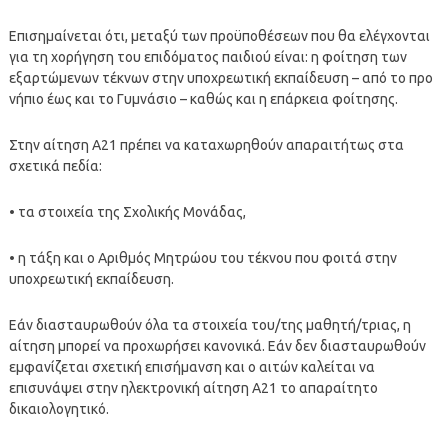
Επισημαίνεται ότι, μεταξύ των προϋποθέσεων που θα ελέγχονται
για τη χορήγηση του επιδόματος παιδιού είναι: η φοίτηση των
εξαρτώμενων τέκνων στην υποχρεωτική εκπαίδευση – από το προ
νήπιο έως και το Γυμνάσιο – καθώς και η επάρκεια φοίτησης.
Στην αίτηση Α21 πρέπει να καταχωρηθούν απαραιτήτως στα
σχετικά πεδία:
• τα στοιχεία της Σχολικής Μονάδας,
• η τάξη και ο Αριθμός Μητρώου του τέκνου που φοιτά στην
υποχρεωτική εκπαίδευση.
Εάν διασταυρωθούν όλα τα στοιχεία του/της μαθητή/τριας, η
αίτηση μπορεί να προχωρήσει κανονικά. Εάν δεν διασταυρωθούν
εμφανίζεται σχετική επισήμανση και ο αιτών καλείται να
επισυνάψει στην ηλεκτρονική αίτηση Α21 το απαραίτητο
δικαιολογητικό.