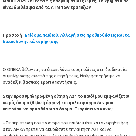
Μαΐου 2025
και κατά τις απογευματινές ώρες, τα χρήματα θα
είναι διαθέσιμα από τα ΑΤΜ των τραπεζών
Προσοχή
:
Επίδομα παιδιού. Αλλαγή στις προϋποθέσεις και τα
δικαιολογητικά χορήγησης
Ο ΟΠΕΚΑ θέλοντας να διευκολύνει τους πολίτες στη διαδικασία
συμπλήρωσης σωστά της αίτησή τους, θεώρησε χρήσιμο να
αναδείξει
βασικές ερωταπαντήσεις.
Στην προσυμπληρωμένη αίτηση Α21 το παιδί μου εμφανίζεται
χωρίς όνομα (θήλυ ή άρρεν) και η πλατφόρμα δεν μου
επιτρέπει να προσθέσω το όνομα. Τι πρέπει να κάνω;
– Σε περίπτωση που το όνομα του παιδιού έχει καταχωρηθεί ήδη
στον ΑΜΚΑ πρέπει να ακυρώσετε την αίτηση Α21 και να
υποβάλετε οριστικά νέα. Αν το παιδί εξακολουθεί να εμφανίζεται