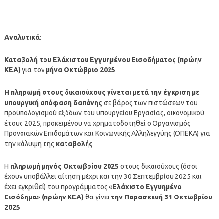
Αναλυτικά
:
Καταβολή του Ελάχιστου Εγγυημένου Εισοδήματος (πρώην
ΚΕΑ)
για τον
μήνα Οκτώβριο
2025
Η
πληρωμή
στους δικαιούχους γίνεται μετά την έγκριση με
υπουργική απόφαση δαπάνης
σε βάρος των πιστώσεων του
προϋπολογισμού εξόδων του υπουργείου Εργασίας, οικονομικού
έτους 2025, προκειμένου να χρηματοδοτηθεί ο Οργανισμός
Προνοιακών Επιδομάτων και Κοινωνικής Αλληλεγγύης (ΟΠΕΚΑ) για
την κάλυψη της
καταβολής
Η
πληρωμή μηνός
Οκτωβρίου
2025
στους δικαιούχους (όσοι
έχουν υποβάλλει αίτηση μέχρι και την 30 Σεπτεμβρίου 2025 και
έχει εγκριθεί) του προγράμματος «
Ελάχιστο Εγγυημένο
Εισόδημα
»
(πρώην ΚΕΑ)
θα γίνει
την Παρασκευή 31 Οκτωβρίου
2025