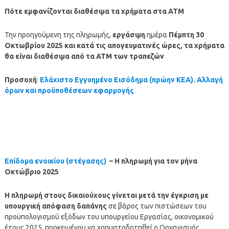
Πότε εμφανίζονται διαθέσιμα τα χρήματα στα ΑΤΜ
Την προηγούμενη της πληρωμής,
εργάσιμη
ημέρα
Πέμπτη 30
Οκτωβρίου
2025
και κατά τις απογευματινές ώρες, τα χρήματα
θα είναι διαθέσιμα από τα ΑΤΜ των τραπεζών
Προσοχή
:
Ελάχιστο Εγγυημένο Εισόδημα (πρώην ΚΕΑ). Αλλαγή
όρων και προϋποθέσεων εφαρμογής
Επίδομα ενοικίου (στέγασης)
– Η πληρωμή για τον
μήνα
Οκτώβριο 2025
Η
πληρωμή
στους δικαιούχους γίνεται μετά την έγκριση με
υπουργική απόφαση δαπάνης
σε βάρος των πιστώσεων του
προϋπολογισμού εξόδων του υπουργείου Εργασίας, οικονομικού
έτους 2025, προκειμένου να χρηματοδοτηθεί ο Οργανισμός