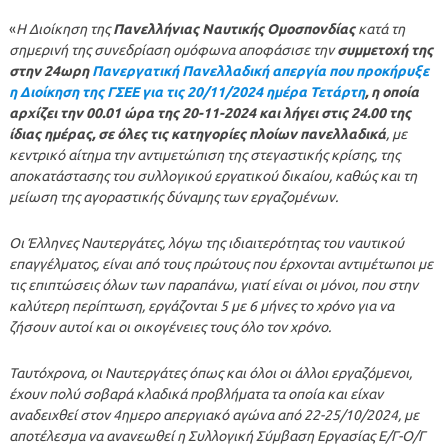
«
Η Διοίκηση της
Πανελλήνιας Ναυτικής Ομοσπονδίας
κατά τη
σημερινή της συνεδρίαση ομόφωνα αποφάσισε την
συμμετοχή της
στην 24ωρη
Πανεργατική Πανελλαδική απεργία που προκήρυξε
η Διοίκηση της ΓΣΕΕ για τις 20/11/2024 ημέρα Τετάρτη
, η οποία
αρχίζει την 00.01 ώρα της 20-11-2024 και λήγει στις 24.00 της
ίδιας ημέρας, σε όλες τις κατηγορίες πλοίων πανελλαδικά
, με
κεντρικό αίτημα την αντιμετώπιση της στεγαστικής κρίσης, της
αποκατάστασης του συλλογικού εργατικού δικαίου, καθώς και τη
μείωση της αγοραστικής δύναμης των εργαζομένων.
Οι Έλληνες Ναυτεργάτες, λόγω της ιδιαιτερότητας του ναυτικού
επαγγέλματος, είναι από τους πρώτους που έρχονται αντιμέτωποι με
τις επιπτώσεις όλων των παραπάνω, γιατί είναι οι μόνοι, που στην
καλύτερη περίπτωση, εργάζονται 5 με 6 μήνες το χρόνο για να
ζήσουν αυτοί και οι οικογένειες τους όλο τον χρόνο.
Ταυτόχρονα, οι Ναυτεργάτες όπως και όλοι οι άλλοι εργαζόμενοι,
έχουν πολύ σοβαρά κλαδικά προβλήματα τα οποία και είχαν
αναδειχθεί στον 4ημερο απεργιακό αγώνα από 22-25/10/2024, με
αποτέλεσμα να ανανεωθεί η Συλλογική Σύμβαση Εργασίας Ε/Γ-Ο/Γ