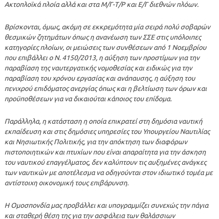
Ακτοπλοϊκά πλοία αλλά και στα Μ/Γ-Τ/Ρ και Ε/Γ διεθνών πλόων.
Βρίσκονται, όμως, ακόμη σε εκκρεμότητα μία σειρά πολύ σοβαρών
θεσμικών ζητημάτων όπως η ανανέωση των ΣΣΕ στις υπόλοιπες
κατηγορίες πλοίων, οι μειώσεις των συνθέσεων από 1 Νοεμβρίου
που επιβάλλει ο Ν. 4150/2013, η αύξηση των προστίμων για την
παραβίαση της ναυτεργατικής νομοθεσίας και ειδικώς για την
παραβίαση του χρόνου εργασίας και ανάπαυσης, η αύξηση του
πενιχρού επιδόματος ανεργίας όπως και η βελτίωση των όρων και
προϋποθέσεων για να δικαιούται κάποιος του επίδομα.
Παράλληλα, η κατάσταση η οποία επικρατεί στη δημόσια ναυτική
εκπαίδευση και στις δημόσιες υπηρεσίες του Υπουργείου Ναυτιλίας
και Νησιωτικής Πολιτικής, για την απόκτηση των διαφόρων
πιστοποιητικών και πτυχίων που είναι απαραίτητα για την άσκηση
του ναυτικού επαγγέλματος, δεν καλύπτουν τις αυξημένες ανάγκες
των ναυτικών με αποτέλεσμα να οδηγούνται στον ιδιωτικό τομέα με
αντίστοιχη οικονομική τους επιβάρυνση.
Η Ομοσπονδία μας προβάλλει και υπογραμμίζει συνεχώς την πάγια
και σταθερή θέση της για την ασφάλεια των θαλάσσιων