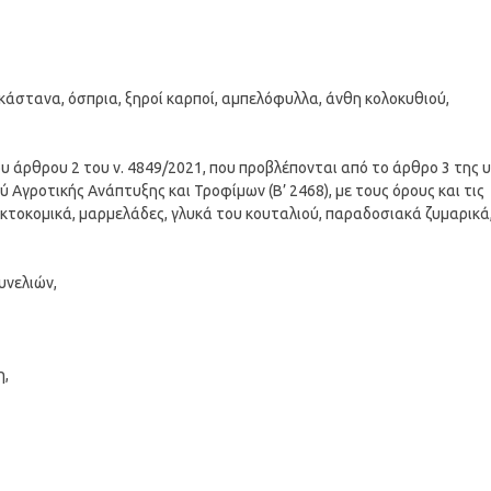
, κάστανα, όσπρια, ξηροί καρποί, αμπελόφυλλα, άνθη κολοκυθιού,
 του άρθρου 2 του ν. 4849/2021, που προβλέπονται από το άρθρο 3 της 
Αγροτικής Ανάπτυξης και Τροφίμων (Β’ 2468), με τους όρους και τις
τοκομικά, μαρμελάδες, γλυκά του κουταλιού, παραδοσιακά ζυμαρικά
υνελιών,
η,