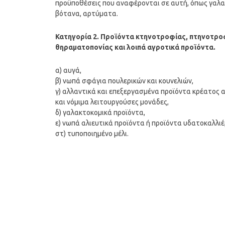
προϋποθέσεις που αναφέρονται σε αυτή, όπως γαλακ
βότανα, αρτύματα.
Κατηγορία 2. Προϊόντα κτηνοτροφίας, πτηνοτροφ
θηραματοπονίας και λοιπά αγροτικά προϊόντα.
α) αυγά,
β) νωπά σφάγια πουλερικών και κουνελιών,
γ) αλλαντικά και επεξεργασμένα προϊόντα κρέατος
και νόμιμα λειτουργούσες μονάδες,
δ) γαλακτοκομικά προϊόντα,
ε) νωπά αλιευτικά προϊόντα ή προϊόντα υδατοκαλλιέ
στ) τυποποιημένο μέλι.