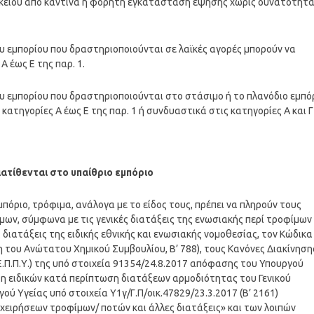
ικείου από καντίνα ή φορητή εγκατάσταση έψησης χωρίς δυνατότητ
ου εμπορίου που δραστηριοποιούνται σε λαϊκές αγορές μπορούν να
Α έως Ε της παρ. 1.
ου εμπορίου που δραστηριοποιούνται στο στάσιμο ή το πλανόδιο εμπό
κατηγορίες Α έως Ε της παρ. 1 ή συνδυαστικά στις κατηγορίες Α και Γ
ιατίθενται στο υπαίθριο εμπόριο
πόριο, τρόφιμα, ανάλογα με το είδος τους, πρέπει να πληρούν τους
μων, σύμφωνα με τις γενικές διατάξεις της ενωσιακής περί τροφίμων
διατάξεις της ειδικής εθνικής και ενωσιακής νομοθεσίας, τον Κώδικα
 του Ανώτατου Χημικού Συμβουλίου, Β’ 788), τους Κανόνες Διακίνηση
Ε.Π.Π.Υ.) της υπό στοιχεία 91354/24.8.2017 απόφασης του Υπουργού
αξη ειδικών κατά περίπτωση διατάξεων αρμοδιότητας του Γενικού
ύ Υγείας υπό στοιχεία Υ1γ/Γ.Π/οικ.47829/23.3.2017 (Β’ 2161)
πιχειρήσεων τροφίμων/ ποτών και άλλες διατάξεις» και των λοιπών