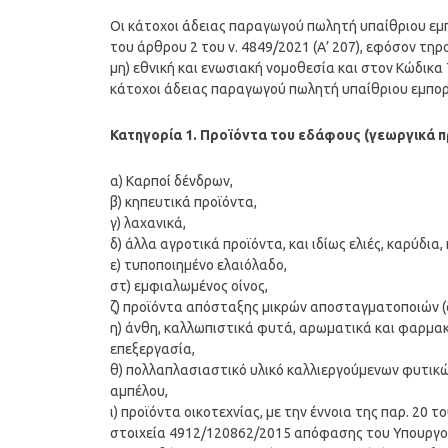
Οι κάτοχοι άδειας παραγωγού πωλητή υπαίθριου εμπ
του άρθρου 2 του ν. 4849/2021 (Α’ 207), εφόσον τηρ
μη) εθνική και ενωσιακή νομοθεσία και στον Κώδικα
κάτοχοι άδειας παραγωγού πωλητή υπαίθριου εμπορί
Κατηγορία 1. Προϊόντα του εδάφους (γεωργικά π
α) Καρποί δένδρων,
β) κηπευτικά προϊόντα,
γ) λαχανικά,
δ) άλλα αγροτικά προϊόντα, και ιδίως ελιές, καρύδια
ε) τυποποιημένο ελαιόλαδο,
στ) εμφιαλωμένος οίνος,
ζ) προϊόντα απόσταξης μικρών αποσταγματοποιών (δι
η) άνθη, καλλωπιστικά φυτά, αρωματικά και φαρμακε
επεξεργασία,
θ) πολλαπλασιαστικό υλικό καλλιεργούμενων φυτικ
αμπέλου,
ι) προϊόντα οικοτεχνίας, με την έννοια της παρ. 20 
στοιχεία 4912/120862/2015 απόφασης του Υπουργού 