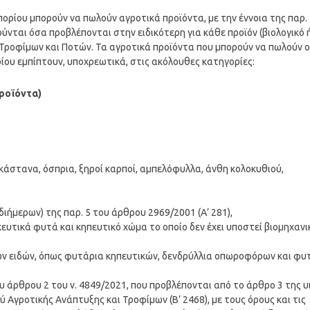
ορίου μπορούν να πωλούν αγροτικά προϊόντα, με την έννοια της παρ.
ούνται όσα προβλέπονται στην ειδικότερη για κάθε προϊόν (βιολογικό 
 Τροφίμων και Ποτών. Τα αγροτικά προϊόντα που μπορούν να πωλούν ο
ου εμπίπτουν, υποχρεωτικά, στις ακόλουθες κατηγορίες:
ροϊόντα)
, κάστανα, όσπρια, ξηροί καρποί, αμπελόφυλλα, άνθη κολοκυθιού,
ήμερων) της παρ. 5 του άρθρου 2969/2001 (Α’ 281),
υτικά φυτά και κηπευτικό χώμα το οποίο δεν έχει υποστεί βιομηχανι
ών ειδών, όπως φυτάρια κηπευτικών, δενδρύλλια οπωροφόρων και φυ
του άρθρου 2 του ν. 4849/2021, που προβλέπονται από το άρθρο 3 της 
Αγροτικής Ανάπτυξης και Τροφίμων (Β’ 2468), με τους όρους και τις