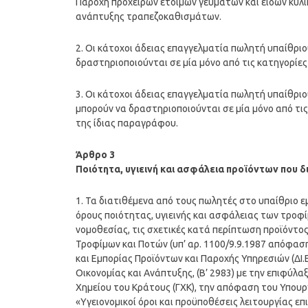
Παροχή πρόχειρων έτοιμων γευμάτων και ειδών κυλ
ανάπτυξης τραπεζοκαθισμάτων.
2. Οι κάτοχοι άδειας επαγγελματία πωλητή υπαίθρι
δραστηριοποιούνται σε μία μόνο από τις κατηγορίες 
3. Οι κάτοχοι άδειας επαγγελματία πωλητή υπαίθρι
μπορούν να δραστηριοποιούνται σε μία μόνο από τις 
της ίδιας παραγράφου.
Άρθρο 3
Ποιότητα, υγιεινή και ασφάλεια προϊόντων που δ
1. Τα διατιθέμενα από τους πωλητές στο υπαίθριο εμ
όρους ποιότητας, υγιεινής και ασφάλειας των τροφί
νομοθεσίας, τις σχετικές κατά περίπτωση προϊόντος 
Τροφίμων και Ποτών (υπ’ αρ. 1100/9.9.1987 απόφαση
και Εμπορίας Προϊόντων και Παροχής Υπηρεσιών (ΔΙ.
Οικονομίας και Ανάπτυξης, (Β’ 2983) με την επιφύλ
Χημείου του Κράτους (ΓΧΚ), την απόφαση του Υπουργο
«Υγειονομικοί όροι και προϋποθέσεις λειτουργίας ε