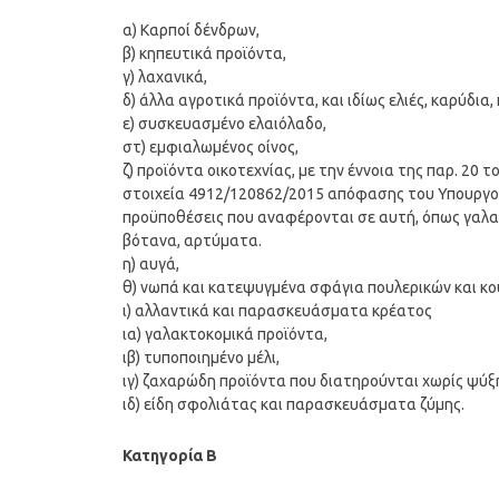
α) Καρποί δένδρων,
β) κηπευτικά προϊόντα,
γ) λαχανικά,
δ) άλλα αγροτικά προϊόντα, και ιδίως ελιές, καρύδια
ε) συσκευασμένο ελαιόλαδο,
στ) εμφιαλωμένος οίνος,
ζ) προϊόντα οικοτεχνίας, με την έννοια της παρ. 20
στοιχεία 4912/120862/2015 απόφασης του Υπουργού 
προϋποθέσεις που αναφέρονται σε αυτή, όπως γαλακ
βότανα, αρτύματα.
η) αυγά,
θ) νωπά και κατεψυγμένα σφάγια πουλερικών και κο
ι) αλλαντικά και παρασκευάσματα κρέατος
ια) γαλακτοκομικά προϊόντα,
ιβ) τυποποιημένο μέλι,
ιγ) ζαχαρώδη προϊόντα που διατηρούνται χωρίς ψύξ
ιδ) είδη σφολιάτας και παρασκευάσματα ζύμης.
Κατηγορία Β