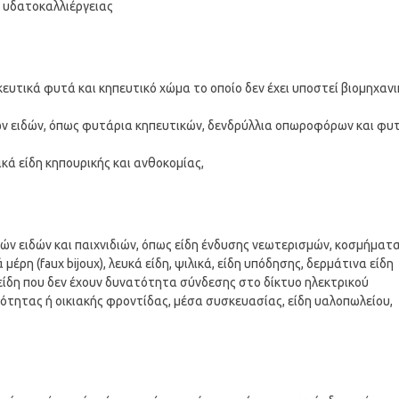
α υδατοκαλλιέργειας
υτικά φυτά και κηπευτικό χώμα το οποίο δεν έχει υποστεί βιομηχανι
ών ειδών, όπως φυτάρια κηπευτικών, δενδρύλλια οπωροφόρων και φυ
ικά είδη κηπουρικής και ανθοκομίας,
ών ειδών και παιχνιδιών, όπως είδη ένδυσης νεωτερισμών, κοσμήματ
έρη (faux bijoux), λευκά είδη, ψιλικά, είδη υπόδησης, δερμάτινα είδη
 είδη που δεν έχουν δυνατότητα σύνδεσης στο δίκτυο ηλεκτρικού
ιότητας ή οικιακής φροντίδας, μέσα συσκευασίας, είδη υαλοπωλείου,