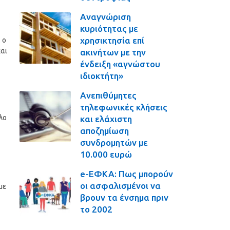
Αναγνώριση
κυριότητας με
χρησικτησία επί
 ο
και
ακινήτων με την
ένδειξη «αγνώστου
ιδιοκτήτη»
Ανεπιθύμητες
τηλεφωνικές κλήσεις
λο
και ελάχιστη
αποζημίωση
συνδρομητών με
10.000 ευρώ
e-ΕΦΚΑ: Πως μπορούν
οι ασφαλισμένοι να
με
βρουν τα ένσημα πριν
το 2002