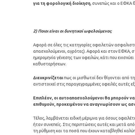
για τη φορολογική διοίκηση
, συνεπώς και ο ΕΦΚΑ θ
2) Ποιοι είναι οι δυνητικοί ωφελούμενοι;
Αφορά σε όλες τις κατηγορίες οφειλετών ασφαλιστ
απασχολούμενοι, αγρότες). Αφορά και στον ΕΦΚΑ, στ
ημερομηνία γένεσης των οφειλών, κάτι που ενισχύε
καθυστερήσεων.
Διευκρινίζεται
πως οι μισθωτοί δεν θίγονται από 
αντιστοιχεί στις παραγεγραμμένες οφειλές αυτές ε
Επιπλέον, οι αυτοαπασχολούμενοι θα μπορούν να
επιθυμούν, προκειμένου να αναγνωρίσουν ως ασ
Τέλος, λαμβάνεται ειδική μέριμνα για όσους οφειλέ
ήταν συνεπείς. Στις περιπτώσεις αυτές και μετά α
τη ρύθμιση και τα ποσά που έχουν καταβληθεί καλύ