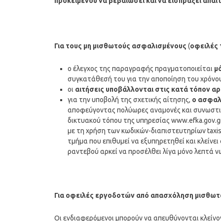
προκειμένου να βεβαιώσει και να εισπράξει απα
Για τους μη μισθωτούς ασφαλισμένους
(
οφειλές 
ο έλεγχος της παραγραφής πραγματοποιείται
μ
συγκατάθεσή του για την αποποίηση του χρόνο
οι
αιτήσεις υποβάλλονται στις κατά τόπον αρ
για την υποβολή της σχετικής αίτησης,
ο ασφαλ
αποφεύγοντας πολύωρες αναμονές και συνωστισμό
δικτυακού τόπου της υπηρεσίας www.efka.gov.g
με τη χρήση των κωδικών-διαπιστευτηρίων taxis
τμήμα που επιθυμεί να εξυπηρετηθεί και κλείνε
ραντεβού αρκεί να προσέλθει λίγα μόνο λεπτά ν
Για οφειλές εργοδοτών από απασχόληση μισθω
Οι ενδιαφερόμενοι μπορούν να απευθύνονται κλείνον