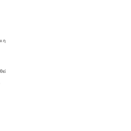
ι η
θεί
υ