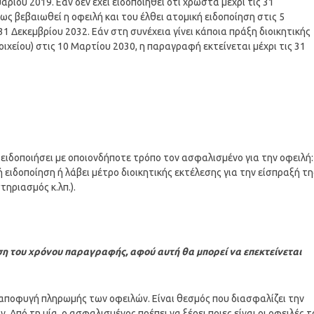
ρίου 2019. Εάν δεν έχει ειδοποιηθεί ότι χρωστά μέχρι τις 31
ς βεβαιωθεί η οφειλή και του έλθει ατομική ειδοποίηση στις 5
1 Δεκεμβρίου 2032. Εάν στη συνέχεια γίνει κάποια πράξη διοικητικής
ιχείου) στις 10 Μαρτίου 2030, η παραγραφή εκτείνεται μέχρι τις 31
ειδοποιήσει με οποιονδήποτε τρόπο τον ασφαλισμένο για την οφειλή:
 ειδοποίηση ή λάβει μέτρο διοικητικής εκτέλεσης για την είσπραξή τη
ηριασμός κ.λπ.).
ωση του χρόνου παραγραφής, αφού αυτή θα μπορεί να επεκτείνεται
αποφυγή πληρωμής των οφειλών. Είναι θεσμός που διασφαλίζει την
Από τη μία, ο ασφαλισμένος πρέπει να ξέρει ποιες είναι οι οφειλές τ