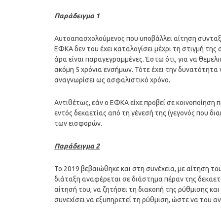
Παράδειγμα 1
Αυτοαπασχολούμενος που υποβάλλει αίτηση συνταξιο
ΕΦΚΑ δεν του έχει καταλογίσει μέχρι τη στιγμή της
άρα είναι παραγεγραμμένες. Έστω ότι, για να θεμε
ακόμη 5 χρόνια ενσήμων. Τότε έχει την δυνατότητα
αναγνωρίσει ως ασφαλιστικό χρόνο.
Αντιθέτως, εάν ο ΕΦΚΑ είχε προβεί σε κοινοποίηση
εντός δεκαετίας από τη γένεσή της (γεγονός που δι
των εισφορών.
Παράδειγμα 2
Το 2019 βεβαιώθηκε και στη συνέχεια, με αίτηση το
διάταξη αναφέρεται σε διάστημα πέραν της δεκαετί
αίτησή του, να ζητήσει τη διακοπή της ρύθμισης και
συνεχίσει να εξυπηρετεί τη ρύθμιση, ώστε να του α