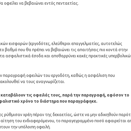
α οφείλει να βεβαιώνει εντός πενταετίας.
ικών εισφορών (εργοδότες, ελεύθεροι επαγγελματίες, αυτοτελώς
ο βαθμό που θα πρέπει να βεβαιώνει τις απαιτήσεις πιο κοντά στην
ι τα ασφαλιστικά έσοδα και αποθαρρύνει κακές πρακτικές υπερβολικώ
την παραγραφή οφειλών του εργοδότη, καθώς η ασφάλιση που
ξακολουθεί να τους αναγνωρίζεται.
 καταβάλουν τις οφειλές τους, παρά την παραγραφή, εφόσον το
φαλιστικό χρόνο το διάστημα που παραγράφηκε.
τες ρύθμισαν χρέη πέραν της δεκαετίας, ώστε να μην αδικηθούν παρότ
πό αίτηση του ενδιαφερόμενου, το παραγεγραμμένο ποσό αφαιρείται α
πτουν την υπόλοιπη οφειλή.