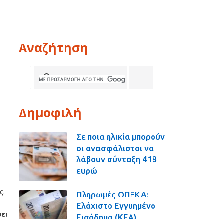
Αναζήτηση
Δημοφιλή
Σε ποια ηλικία μπορούν
οι ανασφάλιστοι να
λάβουν σύνταξη 418
ευρώ
ς.
Πληρωμές ΟΠΕΚΑ:
Ελάχιστο Εγγυημένο
ύει
Εισόδημα (ΚΕΑ),