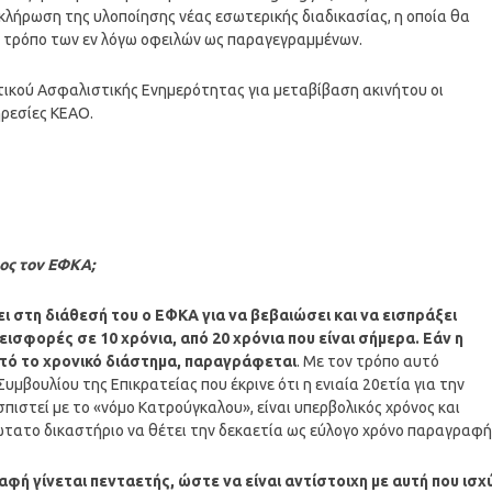
οκλήρωση της υλοποίησης νέας εσωτερικής διαδικασίας, η οποία θα
ο τρόπο των εν λόγω οφειλών ως παραγεγραμμένων.
κτικού Ασφαλιστικής Ενημερότητας για μεταβίβαση ακινήτου οι
ηρεσίες ΚΕΑΟ.
ος τον ΕΦΚΑ;
ι στη διάθεσή του ο ΕΦΚΑ για να βεβαιώσει και να εισπράξει
ισφορές σε 10 χρόνια, από 20 χρόνια που είναι σήμερα. Εάν η
υτό το χρονικό διάστημα, παραγράφεται
. Με τον τρόπο αυτό
βουλίου της Επικρατείας που έκρινε ότι η ενιαία 20ετία για την
ιστεί με το «νόμο Κατρούγκαλου», είναι υπερβολικός χρόνος και
νώτατο δικαστήριο να θέτει την δεκαετία ως εύλογο χρόνο παραγραφή
φή γίνεται πενταετής, ώστε να είναι αντίστοιχη με αυτή που ισχ