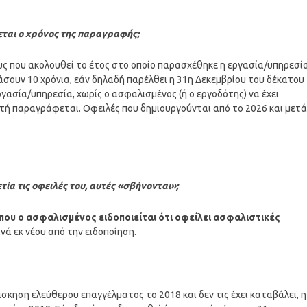
εται ο χρόνος της παραγραφής;
υς που ακολουθεί το έτος στο οποίο παρασχέθηκε η εργασία/υπηρεσί
σουν 10 χρόνια, εάν δηλαδή παρέλθει η 31η Δεκεμβρίου του δέκατου
γασία/υπηρεσία, χωρίς ο ασφαλισμένος (ή ο εργοδότης) να έχει
αυτή παραγράφεται. Οφειλές που δημιουργούνται από το 2026 και μετά
ία τις οφειλές του, αυτές «σβήνονται»;
που ο ασφαλισμένος ειδοποιείται ότι οφείλει ασφαλιστικές
ινά εκ νέου από την ειδοποίηση.
άσκηση ελεύθερου επαγγέλματος το 2018 και δεν τις έχει καταβάλει, η