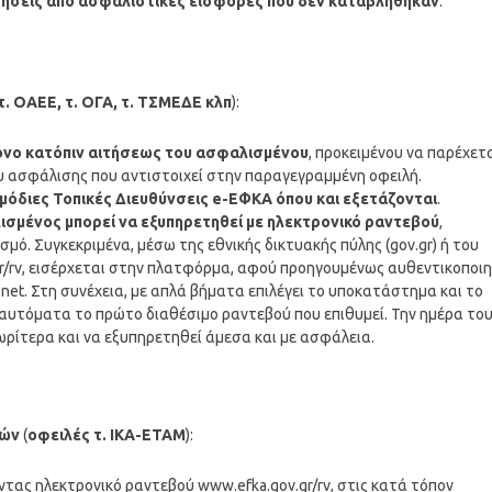
ιτήσεις από ασφαλιστικές εισφορές που δεν καταβλήθηκαν
.
τ. ΟΑΕΕ, τ. ΟΓΑ, τ. ΤΣΜΕΔΕ κλπ
):
όνο κατόπιν αιτήσεως του ασφαλισμένου
, προκειμένου να παρέχετα
υ ασφάλισης που αντιστοιχεί στην παραγεγραμμένη οφειλή.
μόδιες Τοπικές Διευθύνσεις e-ΕΦΚΑ όπου και εξετάζονται
.
ισμένος μπορεί να εξυπηρετηθεί με ηλεκτρονικό ραντεβού
,
. Συγκεκριμένα, μέσω της εθνικής δικτυακής πύλης (gov.gr) ή του
r/rv, εισέρχεται στην πλατφόρμα, αφού προηγουμένως αυθεντικοποιη
net. Στη συνέχεια, με απλά βήματα επιλέγει το υποκατάστημα και το
ι αυτόματα το πρώτο διαθέσιμο ραντεβού που επιθυμεί. Την ημέρα το
ωρίτερα και να εξυπηρετηθεί άμεσα και με ασφάλεια.
τών
(
οφειλές τ. ΙΚΑ-ΕΤΑΜ
):
τας ηλεκτρονικό ραντεβού www.efka.gov.gr/rv, στις κατά τόπον