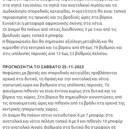
στα νησιά του Ιονίου, τα νησιά του ανατολικού Αιγαίου και τα
Δωδεκάνησα σποραδικές καταιγίδες. Η ορατότητα θα είναι τοπικά
περιορισμένη τις πρωινές και τις βραδινές ώρες στα βόρεια.
Ευνοείται η μεταφορά αφρικανικής σκόνης στα νότια.
Οι άνεμοι θα πνέουν από νότιες διευθύνσεις 3 με 5 και από τις
βραδυνές ώρες τοπικά 6 μποφόρ.
Η θερμοκρασία δεν θα σημειώσει αξιόλογη μεταβολή και θα
κυμανθεί στα κεντρικά και τα βόρεια από 09 έως 19 βαθμούς και
στις υπόλοιπες περιοχές από 13 έως 23 βαθμούς Κελσίου.
ΠΡΟΓΝΩΣΗ ΓΙΑ ΤΟ ΣΑΒΒΑΤΟ 25-11-2023
Νεφώσεις με βροχές και σποραδικές καταιγίδες προβλέπονται
αρχικά στα δυτικά, τη Θράκη και την ανατολική και νότια
νησιωτική χώρα και βαθμιαία στις υπόλοιπες περιοχές. Τα
φαινόμενα πιθανόν να είναι έντονα κυρίως στα δυτικά και τα
βόρεια της χώρας. Στα βόρεια θα σημειωθούν χιονοπτώσεις από
τις απογευματινές ώρες και πιθανόν από το βράδυ στα ορεινά της
κεντρικής ηπειρωτικής χώρας.
Οι άνεμοι θα πνέουν νότιοι νοτιοδυτικοί 6 με 7 μποφόρ, στα
ανατολικά και νότια πελάγη τοπικά 8 με 9 και πιθανόν 10 μποφόρ
στο ανατολικό Αιγαίο. Βαθμιαία στα δυτικά θα στραφούν σε