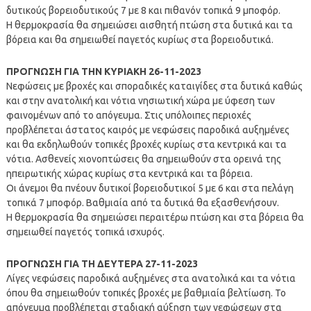
δυτικούς βορειοδυτικούς 7 με 8 και πιθανόν τοπικά 9 μποφόρ.
Η θερμοκρασία θα σημειώσει αισθητή πτώση στα δυτικά και τα
βόρεια και θα σημειωθεί παγετός κυρίως στα βορειοδυτικά.
ΠΡΟΓΝΩΣΗ ΓΙΑ ΤΗΝ ΚΥΡΙΑΚΗ 26-11-2023
Νεφώσεις με βροχές και σποραδικές καταιγίδες στα δυτικά καθώς
και στην ανατολική και νότια νησιωτική χώρα με ύφεση των
φαινομένων από το απόγευμα. Στις υπόλοιπες περιοχές
προβλέπεται άστατος καιρός με νεφώσεις παροδικά αυξημένες
και θα εκδηλωθούν τοπικές βροχές κυρίως στα κεντρικά και τα
νότια. Ασθενείς χιονοπτώσεις θα σημειωθούν στα ορεινά της
ηπειρωτικής χώρας κυρίως στα κεντρικά και τα βόρεια.
Οι άνεμοι θα πνέουν δυτικοί βορειοδυτικοί 5 με 6 και στα πελάγη
τοπικά 7 μποφόρ. Βαθμιαία από τα δυτικά θα εξασθενήσουν.
Η θερμοκρασία θα σημειώσει περαιτέρω πτώση και στα βόρεια θα
σημειωθεί παγετός τοπικά ισχυρός.
ΠΡΟΓΝΩΣΗ ΓΙΑ ΤΗ ΔΕΥΤΕΡΑ 27-11-2023
Λίγες νεφώσεις παροδικά αυξημένες στα ανατολικά και τα νότια
όπου θα σημειωθούν τοπικές βροχές με βαθμιαία βελτίωση. Το
απόγευμα προβλέπεται σταδιακή αύξηση των νεφώσεων στα