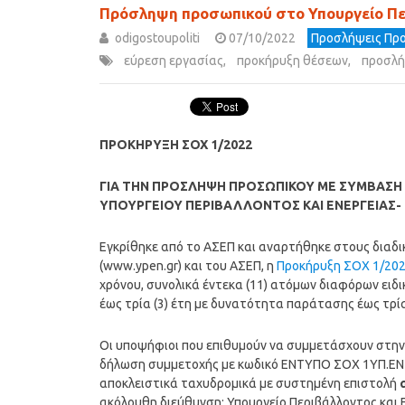
Πρόσληψη προσωπικού στο Υπουργείο Περ
odigostoupoliti
07/10/2022
Προσλήψεις Προ
εύρεση εργασίας
,
προκήρυξη θέσεων
,
προσλή
ΠΡΟΚΗΡΥΞΗ ΣΟΧ 1/2022
ΓΙΑ ΤΗΝ ΠΡΟΣΛΗΨΗ ΠΡΟΣΩΠΙΚΟΥ ΜΕ ΣΥΜΒΑΣΗ 
ΥΠΟΥΡΓΕΙΟΥ ΠΕΡΙΒΑΛΛΟΝΤΟΣ ΚΑΙ ΕΝΕΡΓΕΙΑΣ-
Εγκρίθηκε από το ΑΣΕΠ και αναρτήθηκε στους διαδι
(www.ypen.gr) και του ΑΣΕΠ, η
Προκήρυξη ΣΟΧ 1/20
χρόνου, συνολικά έντεκα (11) ατόμων διαφόρων ει
έως τρία (3) έτη με δυνατότητα παράτασης έως τρία
Οι υποψήφιοι που επιθυμούν να συμμετάσχουν στη
δήλωση συμμετοχής με κωδικό ΕΝΤΥΠΟ ΣΟΧ 1ΥΠ.ΕΝ κ
αποκλειστικά ταχυδρομικά με συστημένη επιστολή
ακόλουθη διεύθυνση: Υπουργείο Περιβάλλοντος και Ε