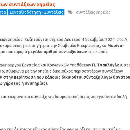
 των συντάξεων χηρείας
τητα
Συνταξιοδότηση - Συντάξεις
συντάξεις χηρείας
εων χηρείας. Συζητούνται σήμερα Δευτέρα 4 Νοεμβρίου 2024, στο Α΄
 ακυρώσεως με εισηγήτρια την Σύμβουλο Επικρατείας, κα
Μαρίνα-
ήτημα που αφορά
μεγάλο αριθμό συνταξιούχων
της χώρας.
 Υφυπουργού Εργασίας και Κοινωνικών Υποθέσεων
Π. Τσακλόγλου
, στ
016, σύμφωνα με την οποία ο δικαιούχος περισσοτέρων συντάξεων
και στην περίπτωση που κάποιος δικαιούται σύνταξη λόγω θανάτο
γω γήρατος ή αναπηρίας)
.
ν ταυτόχρονα και σύνταξη για διαφορετική αιτία, χορηγούνταν διπλή
ηση της δεύτερης εθνικής σύνταξης εφαρμόζεται στις συντάξεις