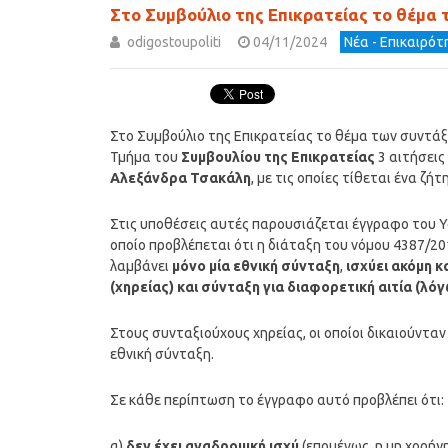
Στο Συμβούλιο της Επικρατείας το θέμα
odigostoupoliti
04/11/2024
Νέα - Επικαιρό
Στο Συμβούλιο της Επικρατείας το θέμα των συντάξ
Τμήμα του
Συμβουλίου της Επικρατείας
3 αιτήσεις
Αλεξάνδρα Τσακάλη
, με τις οποίες τίθεται ένα ζ
Στις υποθέσεις αυτές παρουσιάζεται έγγραφο του
οποίο προβλέπεται ότι η διάταξη του νόμου 4387/2
λαμβάνει
μόνο μία εθνική σύνταξη
,
ισχύει ακόμη 
(χηρείας) και σύνταξη για διαφορετική αιτία (λό
Στους συνταξιούχους χηρείας, οι οποίοι δικαιούντα
εθνική σύνταξη.
Σε κάθε περίπτωση το έγγραφο αυτό προβλέπει ότι:
α)
δεν έχει αναδρομική ισχύ
(επομένως, η μη χορήγ