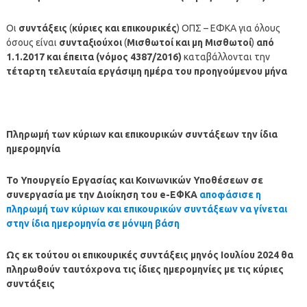
Οι
συντάξεις
(
κύριες και επικουρικές
) ΟΠΣ – ΕΦΚΑ για όλους
όσους είναι
συνταξιούχοι
(
Μισθωτοί και μη Μισθωτοί
)
από
1.1.2017 και έπειτα (νόμος 4387/2016)
καταβάλλονται την
τέταρτη τελευταία εργάσιμη ημέρα του προηγούμενου μήνα
Πληρωμή των κύριων και επικουρικών συντάξεων την ίδια
ημερομηνία
Το Υπουργείο Εργασίας και Κοινωνικών Υποθέσεων σε
συνεργασία με την Διοίκηση του e-ΕΦΚΑ
αποφάσισε η
πληρωμή των κύριων και επικουρικών συντάξεων να γίνεται
στην ίδια ημερομηνία σε μόνιμη βάση
Ως εκ τούτου οι επικουρικές συντάξεις μηνός Ιουλίου 2024 θα
πληρωθούν ταυτόχρονα τις ίδιες ημερομηνίες με τις κύριες
συντάξεις