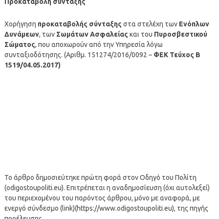
Προκαταβολή σύνταξης
Χορήγηση
προκαταβολής σύνταξης
στα στελέχη των
Ενόπλων
Δυνάμεων
, των
Σωμάτων Ασφαλείας
και του
Πυροσβεστικού
Σώματος
, που αποχωρούν από την Υπηρεσία λόγω
συνταξιοδότησης. (Αριθμ. 151274/2016/0092 –
ΦΕΚ Τεύχος Β
1519/04.05.2017)
Το άρθρο δημοσιεύτηκε πρώτη φορά στον Οδηγό του Πολίτη
(odigostoupoliti.eu). Επιτρέπεται η αναδημοσίευση (όχι αυτολεξεί)
του περιεχομένου του παρόντος άρθρου, μόνο με αναφορά, με
ενεργό σύνδεσμο (link)(https://www.odigostoupoliti.eu), της πηγής
προέλευσης