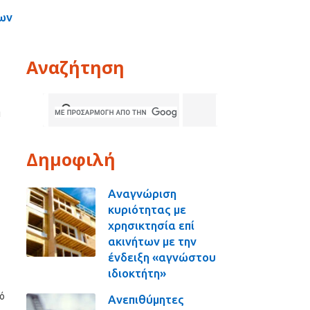
ων
Αναζήτηση
ς
ή
Δημοφιλή
Αναγνώριση
κυριότητας με
χρησικτησία επί
ακινήτων με την
ένδειξη «αγνώστου
ιδιοκτήτη»
πό
Ανεπιθύμητες