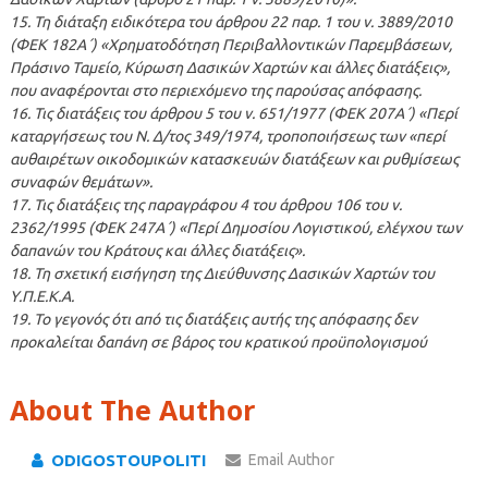
15. Τη διάταξη ειδικότερα του άρθρου 22 παρ. 1 του ν. 3889/2010
(ΦΕΚ 182Α΄) «Χρηματοδότηση Περιβαλλοντικών Παρεμβάσεων,
Πράσινο Ταμείο, Κύρωση Δασικών Χαρτών και άλλες διατάξεις»,
που αναφέρονται στο περιεχόμενο της παρούσας απόφασης.
16. Τις διατάξεις του άρθρου 5 του ν. 651/1977 (ΦΕΚ 207Α΄) «Περί
καταργήσεως του Ν. Δ/τος 349/1974, τροποποιήσεως των «περί
αυθαιρέτων οικοδομικών κατασκευών διατάξεων και ρυθμίσεως
συναφών θεμάτων».
17. Τις διατάξεις της παραγράφου 4 του άρθρου 106 του ν.
2362/1995 (ΦΕΚ 247Α΄) «Περί Δημοσίου Λογιστικού, ελέγχου των
δαπανών του Κράτους και άλλες διατάξεις».
18. Τη σχετική εισήγηση της Διεύθυνσης Δασικών Χαρτών του
Υ.Π.Ε.Κ.Α.
19. Το γεγονός ότι από τις διατάξεις αυτής της απόφασης δεν
προκαλείται δαπάνη σε βάρος του κρατικού προϋπολογισμού
About The Author
ODIGOSTOUPOLITI
Email Author