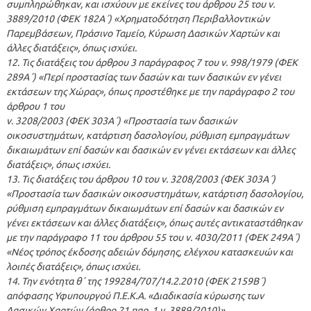
συμπληρώθηκαν, και ισχύουν με εκείνες του άρθρου 25 του ν.
3889/2010 (ΦΕΚ 182Α΄) «Χρηματοδότηση Περιβαλλοντικών
Παρεμβάσεων, Πράσινο Ταμείο, Κύρωση Δασικών Χαρτών και
άλλες διατάξεις», όπως ισχύει.
12. Τις διατάξεις του άρθρου 3 παράγραφος 7 του ν. 998/1979 (ΦΕΚ
289Α΄) «Περί προστασίας των δασών και των δασικών εν γένει
εκτάσεων της Χώρας», όπως προστέθηκε με την παράγραφο 2 του
άρθρου 1 του
ν. 3208/2003 (ΦΕΚ 303Α΄) «Προστασία των δασικών
οικοσυστημάτων, κατάρτιση δασολογίου, ρύθμιση εμπραγμάτων
δικαιωμάτων επί δασών και δασικών εν γένει εκτάσεων και άλλες
διατάξεις», όπως ισχύει.
13. Τις διατάξεις του άρθρου 10 του ν. 3208/2003 (ΦΕΚ 303Α΄)
«Προστασία των δασικών οικοσυστημάτων, κατάρτιση δασολογίου,
ρύθμιση εμπραγμάτων δικαιωμάτων επί δασών και δασικών εν
γένει εκτάσεων και άλλες διατάξεις», όπως αυτές αντικαταστάθηκαν
με την παράγραφο 11 του άρθρου 55 του ν. 4030/2011 (ΦΕΚ 249Α΄)
«Νέος τρόπος έκδοσης αδειών δόμησης, ελέγχου κατασκευών και
λοιπές διατάξεις», όπως ισχύει.
14. Την ενότητα θ΄ της 199284/707/14.2.2010 (ΦΕΚ 2159Β΄)
απόφασης Υφυπουργού Π.Ε.Κ.Α. «Διαδικασία κύρωσης των
Δασικών Χαρτών (άρθρο 21 παρ. 1 ν. 3889/2010)».