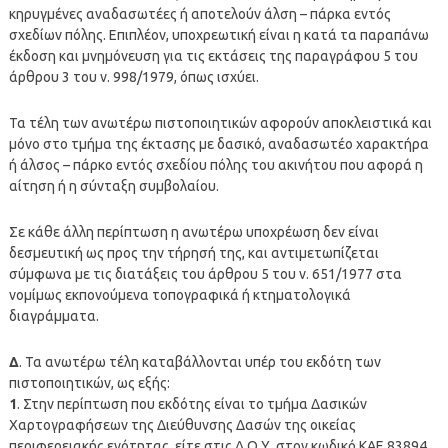
κηρυγμένες αναδασωτέες ή αποτελούν άλση – πάρκα εντός
σχεδίων πόλης. Επιπλέον, υποχρεωτική είναι η κατά τα παραπάνω
έκδοση και μνημόνευση για τις εκτάσεις της παραγράφου 5 του
άρθρου 3 του ν. 998/1979, όπως ισχύει.
Τα τέλη των ανωτέρω πιστοποιητικών αφορούν αποκλειστικά και
μόνο στο τμήμα της έκτασης με δασικό, αναδασωτέο χαρακτήρα
ή άλσος – πάρκο εντός σχεδίου πόλης του ακινήτου που αφορά η
αίτηση ή η σύνταξη συμβολαίου.
Σε κάθε άλλη περίπτωση η ανωτέρω υποχρέωση δεν είναι
δεσμευτική ως προς την τήρησή της, και αντιμετωπίζεται
σύμφωνα με τις διατάξεις του άρθρου 5 του ν. 651/1977 στα
νομίμως εκπονούμενα τοπογραφικά ή κτηματολογικά
διαγράμματα.
Δ
. Τα ανωτέρω τέλη καταβάλλονται υπέρ του εκδότη των
πιστοποιητικών, ως εξής:
1
. Στην περίπτωση που εκδότης είναι το τμήμα Δασικών
Χαρτογραφήσεων της Διεύθυνσης Δασών της οικείας
περιφερειακής ενότητας, είτε στις Δ.Ο.Υ. στον κωδικό ΚΑΕ 83894