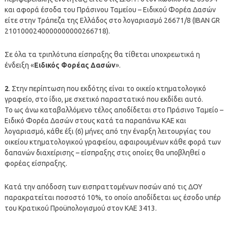
και αφορά έσοδα του Πράσινου Ταμείου – Ειδικού Φορέα Δασών
είτε στην Τράπεζα της Ελλάδος στο λογαριασμό 26671/8 (IBAN GR
2101000240000000000266718).
Σε όλα τα τριπλότυπα είσπραξης θα τίθεται υποχρεωτικά η
ένδειξη «
Ειδικός Φορέας Δασών
».
2
. Στην περίπτωση που εκδότης είναι το οικείο κτηματολογικό
γραφείο, στο ίδιο, με σχετικό παραστατικό που εκδίδει αυτό.
Το ως άνω καταβαλλόμενο τέλος αποδίδεται στο Πράσινο Ταμείο –
Ειδικό Φορέα Δασών στους κατά τα παραπάνω ΚΑΕ και
λογαριασμό, κάθε έξι (6) μήνες από την έναρξη λειτουργίας του
οικείου κτηματολογικού γραφείου, αφαιρουμένων κάθε φορά των
δαπανών διαχείρισης – είσπραξης στις οποίες θα υποβληθεί ο
φορέας είσπραξης.
Κατά την απόδοση των εισπραττομένων ποσών από τις ΔΟΥ
παρακρατείται ποσοστό 10%, το οποίο αποδίδεται ως έσοδο υπέρ
του Κρατικού Προϋπολογισμού στον ΚΑΕ 3413.