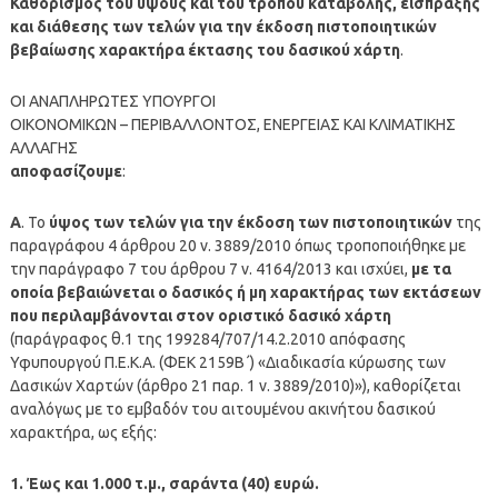
Καθορισμός του ύψους και του τρόπου καταβολής, είσπραξης
και διάθεσης των τελών για την έκδοση πιστοποιητικών
βεβαίωσης χαρακτήρα έκτασης του δασικού χάρτη
.
ΟΙ ΑΝΑΠΛΗΡΩΤΕΣ ΥΠΟΥΡΓΟΙ
ΟΙΚΟΝΟΜΙΚΩΝ – ΠΕΡΙΒΑΛΛΟΝΤΟΣ, ΕΝΕΡΓΕΙΑΣ ΚΑΙ ΚΛΙΜΑΤΙΚΗΣ
ΑΛΛΑΓΗΣ
αποφασίζουμε
:
Α
. Το
ύψος των τελών για την έκδοση των πιστοποιητικών
της
παραγράφου 4 άρθρου 20 ν. 3889/2010 όπως τροποποιήθηκε με
την παράγραφο 7 του άρθρου 7 ν. 4164/2013 και ισχύει,
με τα
οποία βεβαιώνεται ο δασικός ή μη χαρακτήρας των εκτάσεων
που περιλαμβάνονται στον οριστικό δασικό χάρτη
(παράγραφος θ.1 της 199284/707/14.2.2010 απόφασης
Υφυπουργού Π.Ε.Κ.Α. (ΦΕΚ 2159Β΄) «Διαδικασία κύρωσης των
Δασικών Χαρτών (άρθρο 21 παρ. 1 ν. 3889/2010)»), καθορίζεται
αναλόγως με το εμβαδόν του αιτουμένου ακινήτου δασικού
χαρακτήρα, ως εξής:
1. Έως και 1.000 τ.μ., σαράντα (40) ευρώ.