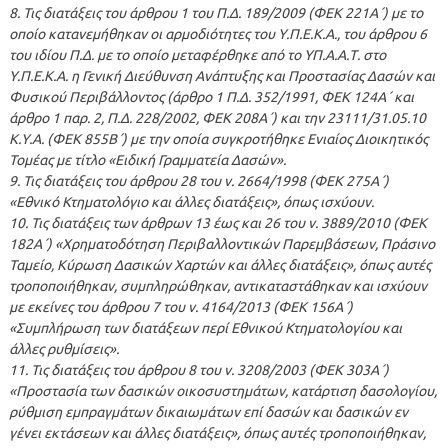
8. Τις διατάξεις του άρθρου 1 του Π.Δ. 189/2009 (ΦΕΚ 221Α΄) με το
οποίο κατανεμήθηκαν οι αρμοδιότητες του Υ.Π.Ε.Κ.Α., του άρθρου 6
του ιδίου Π.Δ. με το οποίο μεταφέρθηκε από το ΥΠ.Α.Α.Τ. στο
Υ.Π.Ε.Κ.Α. η Γενική Διεύθυνση Ανάπτυξης και Προστασίας Δασών και
Φυσικού Περιβάλλοντος (άρθρο 1 Π.Δ. 352/1991, ΦΕΚ 124Α΄ και
άρθρο 1 παρ. 2, Π.Δ. 228/2002, ΦΕΚ 208Α΄) και την 23111/31.05.10
Κ.Υ.Α. (ΦΕΚ 855Β΄) με την οποία συγκροτήθηκε Ενιαίος Διοικητικός
Τομέας με τίτλο «Ειδική Γραμματεία Δασών».
9. Τις διατάξεις του άρθρου 28 του ν. 2664/1998 (ΦΕΚ 275Α΄)
«Εθνικό Κτηματολόγιο και άλλες διατάξεις», όπως ισχύουν.
10. Τις διατάξεις των άρθρων 13 έως και 26 του ν. 3889/2010 (ΦΕΚ
182Α΄) «Χρηματοδότηση Περιβαλλοντικών Παρεμβάσεων, Πράσινο
Ταμείο, Κύρωση Δασικών Χαρτών και άλλες διατάξεις», όπως αυτές
τροποποιήθηκαν, συμπληρώθηκαν, αντικαταστάθηκαν και ισχύουν
με εκείνες του άρθρου 7 του ν. 4164/2013 (ΦΕΚ 156Α΄)
«Συμπλήρωση των διατάξεων περί Εθνικού Κτηματολογίου και
άλλες ρυθμίσεις».
11. Τις διατάξεις του άρθρου 8 του ν. 3208/2003 (ΦΕΚ 303Α΄)
«Προστασία των δασικών οικοσυστημάτων, κατάρτιση δασολογίου,
ρύθμιση εμπραγμάτων δικαιωμάτων επί δασών και δασικών εν
γένει εκτάσεων και άλλες διατάξεις», όπως αυτές τροποποιήθηκαν,