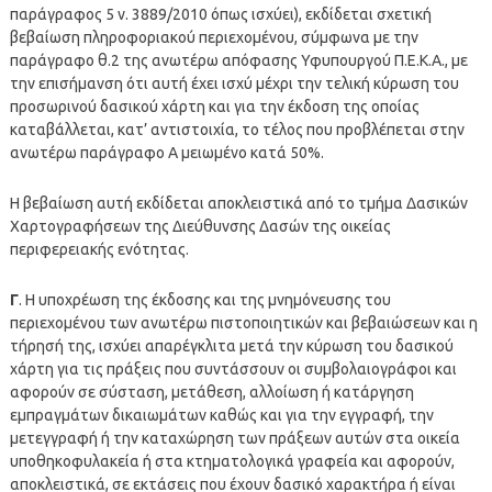
παράγραφος 5 ν. 3889/2010 όπως ισχύει), εκδίδεται σχετική
βεβαίωση πληροφοριακού περιεχομένου, σύμφωνα με την
παράγραφο θ.2 της ανωτέρω απόφασης Υφυπουργού Π.Ε.Κ.Α., με
την επισήμανση ότι αυτή έχει ισχύ μέχρι την τελική κύρωση του
προσωρινού δασικού χάρτη και για την έκδοση της οποίας
καταβάλλεται, κατ’ αντιστοιχία, το τέλος που προβλέπεται στην
ανωτέρω παράγραφο Α μειωμένο κατά 50%.
Η βεβαίωση αυτή εκδίδεται αποκλειστικά από το τμήμα Δασικών
Χαρτογραφήσεων της Διεύθυνσης Δασών της οικείας
περιφερειακής ενότητας.
Γ
. Η υποχρέωση της έκδοσης και της μνημόνευσης του
περιεχομένου των ανωτέρω πιστοποιητικών και βεβαιώσεων και η
τήρησή της, ισχύει απαρέγκλιτα μετά την κύρωση του δασικού
χάρτη για τις πράξεις που συντάσσουν οι συμβολαιογράφοι και
αφορούν σε σύσταση, μετάθεση, αλλοίωση ή κατάργηση
εμπραγμάτων δικαιωμάτων καθώς και για την εγγραφή, την
μετεγγραφή ή την καταχώρηση των πράξεων αυτών στα οικεία
υποθηκοφυλακεία ή στα κτηματολογικά γραφεία και αφορούν,
αποκλειστικά, σε εκτάσεις που έχουν δασικό χαρακτήρα ή είναι