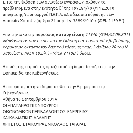
Ε
. Για την έκδοση των ανωτέρω εγγράφων ισχύουν τα
προβλεπόμενα στην ενότητα θ΄ της 199284/707/14.2.2010
απόφασης Υφυπουργού Π.Ε.Κ.Α. «Διαδικασία κύρωσης των
Δασικών Χαρτών (άρθρο 21 παρ. 1 ν. 3889/2010)» (ΦΕΚ 2159 Β΄).
Από την ισχύ της παρούσας
καταργείται
η
119404/504/06.09.2011
«Καθορισμός των τελών για την έκδοση πιστοποιητικών βεβαίωσης
χαρακτήρα έκτασης του δασικού χάρτη, της παρ. 3 άρθρου 20 του Ν.
3889/2010 (ΦΕΚ 182/Α΄)» (ΦΕΚ 2110Β΄) όμοια
.
Η ισχύς της παρούσας αρχίζει από τη δημοσίευσή της στην
Εφημερίδα της Κυβερνήσεως.
Η απόφαση αυτή να δημοσιευθεί στην Εφημερίδα της
Κυβερνήσεως.
Αθήνα 16 Σεπτεμβρίου 2014
ΟΙ ΑΝΑΠΛΗΡΩΤΕΣ ΥΠΟΥΡΓΟΙ
ΟΙΚΟΝΟΜΙΚΩΝ ΠΕΡΙΒΑΛΛΟΝΤΟΣ, ΕΝΕΡΓΕΙΑΣ
ΚΑΙ ΚΛΙΜΑΤΙΚΗΣ ΑΛΛΑΓΗΣ
ΧΡΗΣΤΟΣ ΣΤΑΪΚΟΥΡΑΣ ΝΙΚΟΛΑΟΣ ΤΑΓΑΡΑΣ