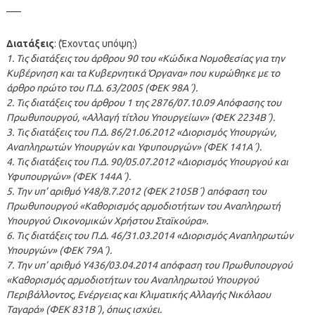
—–
Διατάξεις
: (Έχοντας υπόψη:)
1. Τις διατάξεις του άρθρου 90 του «Κώδικα Νομοθεσίας για την
Κυβέρνηση και τα Κυβερνητικά Όργανα» που κυρώθηκε με το
άρθρο πρώτο του Π.Δ. 63/2005 (ΦΕΚ 98Α΄).
2. Τις διατάξεις του άρθρου 1 της 2876/07.10.09 Απόφασης του
Πρωθυπουργού, «Αλλαγή τίτλου Υπουργείων» (ΦΕΚ 2234Β΄).
3. Τις διατάξεις του Π.Δ. 86/21.06.2012 «Διορισμός Υπουργών,
Αναπληρωτών Υπουργών και Υφυπουργών» (ΦΕΚ 141A΄).
4. Τις διατάξεις του Π.Δ. 90/05.07.2012 «Διορισμός Υπουργού και
Υφυπουργών» (ΦΕΚ 144A΄).
5. Την υπ’ αριθμό Υ48/8.7.2012 (ΦΕΚ 2105Β΄) απόφαση του
Πρωθυπουργού «Καθορισμός αρμοδιοτήτων του Αναπληρωτή
Υπουργού Οικονομικών Χρήστου Σταϊκούρα».
6. Τις διατάξεις του Π.Δ. 46/31.03.2014 «Διορισμός Αναπληρωτών
Υπουργών» (ΦΕΚ 79A΄).
7. Την υπ’ αριθμό Υ436/03.04.2014 απόφαση του Πρωθυπουργού
«Καθορισμός αρμοδιοτήτων του Αναπληρωτού Υπουργού
Περιβάλλοντος, Ενέργειας και Κλιματικής Αλλαγής Νικόλαου
Ταγαρά» (ΦΕΚ 831Β΄), όπως ισχύει.