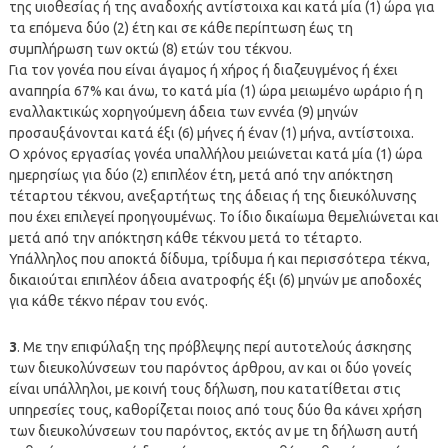
της υιοθεσίας ή της αναδοχής αντίστοιχα και κατά μία (1) ώρα για
τα επόμενα δύο (2) έτη και σε κάθε περίπτωση έως τη
συμπλήρωση των οκτώ (8) ετών του τέκνου.
Για τον γονέα που είναι άγαμος ή χήρος ή διαζευγμένος ή έχει
αναπηρία 67% και άνω, το κατά μία (1) ώρα μειωμένο ωράριο ή η
εναλλακτικώς χορηγούμενη άδεια των εννέα (9) μηνών
προσαυξάνονται κατά έξι (6) μήνες ή έναν (1) μήνα, αντίστοιχα.
Ο χρόνος εργασίας γονέα υπαλλήλου μειώνεται κατά μία (1) ώρα
ημερησίως για δύο (2) επιπλέον έτη, μετά από την απόκτηση
τέταρτου τέκνου, ανεξαρτήτως της άδειας ή της διευκόλυνσης
που έχει επιλεγεί προηγουμένως. Το ίδιο δικαίωμα θεμελιώνεται και
μετά από την απόκτηση κάθε τέκνου μετά το τέταρτο.
Υπάλληλος που αποκτά δίδυμα, τρίδυμα ή και περισσότερα τέκνα,
δικαιούται επιπλέον άδεια ανατροφής έξι (6) μηνών με αποδοχές
για κάθε τέκνο πέραν του ενός.
3
. Με την επιφύλαξη της πρόβλεψης περί αυτοτελούς άσκησης
των διευκολύνσεων του παρόντος άρθρου, αν και οι δύο γονείς
είναι υπάλληλοι, με κοινή τους δήλωση, που κατατίθεται στις
υπηρεσίες τους, καθορίζεται ποιος από τους δύο θα κάνει χρήση
των διευκολύνσεων του παρόντος, εκτός αν με τη δήλωση αυτή