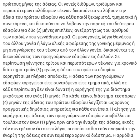
πρώτους μήνες της άδειας. Οι γονείς διδύμων, τριδύμων και
περισσότερων πολύδυμων τέκνων δικαιούνται να λάβουν την
άδεια του πρώτου εδαφίου για κάθε παιδί ξεχωριστά, τμηματικά ή
συνεχόμενα, και δικαιούνται να λάβουν την παροχή του δεύτερου
εδαφίου για δύο (2) μήνες επιπλέον, ανεξαρτήτως του αριθμού
των παιδιών που γεννήθηκαν μαζί. Οι μονογονείς, λόγω θανάτου
του άλλου γονέα ή λόγω ολικής αφαίρεσης της γονικής μέριμνας ή
μη αναγνώρισης του τέκνου από τον άλλον γονέα, δικαιούνται τις
διευκολύνσεις των προηγούμενων εδαφίων εις διπλούν. Σε
περίπτωση γέννησης τρίτου και περισσότερων τέκνων, για χρονικό
διάστημα τριών (3) μηνών, η άδεια του πρώτου εδαφίου
χορηγείται με πλήρεις αποδοχές. Η άδεια των προηγούμενων
εδαφίων χορηγείται είτε συνεχόμενα είτε τμηματικά, αλλά σε
κάθε περίπτωση δεν είναι δυνατή η χορήγησή της για διάστημα
μικρότερο του ενός (1) μηνός. Για κάθε τέκνο, διάστημα τεσσάρων
(4) μηνών της άδειας του πρώτου εδαφίου λογίζεται ως χρόνος
πραγματικής δημόσιας υπηρεσίας για κάθε συνέπεια. Η αίτηση για
χορήγηση της άδειας των προηγούμενων εδαφίων υποβάλλεται
τουλάχιστον έναν (1) μήνα πριν από την έναρξη της άδειας, εκτός
εάν συντρέχουν έκτακτοι λόγοι, οι οποίοι καθιστούν αναγκαία την
έναρξη της άδειας σε συντομότερο χρονικό διάστημα. Η αρμόδια