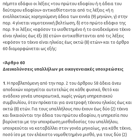
πέμπτο εδάφιο οι λέξεις «του πρώτου εδαφίου ή η άδεια του
δεύτερου εδαφίου» αντικαθίστανται από τις λέξεις «ή η
εναλλακτικώς χορηγούμενη άδεια των εννέα (9) μηνών», γ) στην
παρ. 4 γίνεται νομοτεχνική βελτίωση, δ) στο πρώτο εδάφιο της
παρ. 9 οι λέξεις «εφόσον το υιοθετημένο ή το αναδεχόμενο τέκνο
είναι ηλικίας έως έξι (6) ετών» αντικαθίστανται από τις λέξεις
«εφόσον το τέκνο είναι ηλικίας έως οκτώ (8) ετών» και το άρθρο
60 διαμορφώνεται ως εξής:
«
Άρθρο 60
Διευκολύνσεις υπαλλήλων με οικογενειακές υποχρεώσεις
1
. Η προβλεπόμενη από την παρ. 2 του άρθρου 58 άδεια άνευ
αποδοχών χορηγείται αυτοτελώς σε κάθε φυσικό, θετό και
ανάδοχο γονέα υποχρεωτικά, χωρίς γνώμη υπηρεσιακού
συμβουλίου, όταν πρόκειται για ανατροφή τέκνου ηλικίας έως και
οκτώ (8) ετών. Για τους υπαλλήλους που έχουν έως δύο (2) τέκνα
και δικαιούνται την άδεια του πρώτου εδαφίου, η υπηρεσία που
βαρύνεται με την υποχρέωση μισθοδοσίας του υπαλλήλου,
υποχρεούται να καταβάλλει στον γονέα μηνιαίως, για κάθε τέκνο,
ποσό ίσο με τον ελάχιστο νομοθετημένο μισθό, για τους δύο (2)