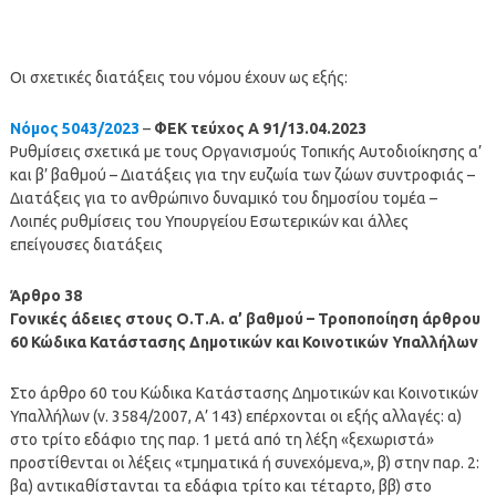
Οι σχετικές διατάξεις του νόμου έχουν ως εξής:
Νόμος 5043/2023
–
ΦΕΚ τεύχος Α 91/13.04.2023
Ρυθμίσεις σχετικά με τους Οργανισμούς Τοπικής Αυτοδιοίκησης α’
και β’ βαθμού – Διατάξεις για την ευζωία των ζώων συντροφιάς –
Διατάξεις για το ανθρώπινο δυναμικό του δημοσίου τομέα –
Λοιπές ρυθμίσεις του Υπουργείου Εσωτερικών και άλλες
επείγουσες διατάξεις
Άρθρο 38
Γονικές άδειες στους Ο.Τ.Α. α’ βαθμού – Τροποποίηση άρθρου
60 Κώδικα Κατάστασης Δημοτικών και Κοινοτικών Υπαλλήλων
Στο άρθρο 60 του Κώδικα Κατάστασης Δημοτικών και Κοινοτικών
Υπαλλήλων (ν. 3584/2007, Α’ 143) επέρχονται οι εξής αλλαγές: α)
στο τρίτο εδάφιο της παρ. 1 μετά από τη λέξη «ξεχωριστά»
προστίθενται οι λέξεις «τμηματικά ή συνεχόμενα,», β) στην παρ. 2:
βα) αντικαθίστανται τα εδάφια τρίτο και τέταρτο, ββ) στο