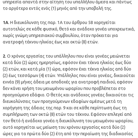
υπηρεσία απαντά στην αίτηση του υπαλλήλου άμεσα και πάντως
το αργότερο εντός ενός (1) μηνός από την υποβολή της.
1Α
. Η διευκόλυνση της παρ. 1Α του άρθρου 58 χορηγείται
αυτοτελώς σε κάθε φυσικό, θετό και ανάδοχο γονέα υποχρεωτικά,
χωρίς γνώμη υπηρεσιακού συμβουλίου, όταν πρόκειται για
ανατροφή τέκνου ηλικίας έως και οκτώ (8) ετών.
2
. Ο χρόνος εργασίας του υπάλληλου που είναι γονέας μειώνεται
κατά δύο (2) ώρες ημερησίως, εφόσον έχει τέκνα ηλικίας έως δύο
(2) ετών, και κατά μία (1) ώρα, εφόσον έχει τέκνα ηλικίας από δύο
(2) έως τεσσάρων (4) ετών. Υπάλληλος που είναι γονέας, δικαιούται
εννέα (9) μήνες άδεια με αποδοχές για ανατροφή παιδιού, εφόσον
δεν κάνει χρήση του μειωμένου ωραρίου που προβλέπεται στο
προηγούμενο εδάφιο. Ο θετός και ανάδοχος γονέας δικαιούται τις
διευκολύνσεις των προηγούμενων εδαφίων αμέσως μετά τη
χορήγηση της άδειας της παρ. 9 και σε κάθε περίπτωση έως τη
συμπλήρωση των οκτώ (8) ετών του τέκνου. Εφόσον επιλεγεί από
τον θετό ή ανάδοχο γονέα η διευκόλυνση του μειωμένου ωραρίου,
αυτό χορηγείται ως μείωση του χρόνου εργασίας κατά δύο (2)
ώρες για τα πρώτα δύο (2) έτη από την περαίωση της διαδικασίας