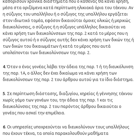
καθορίσουν χρονικά διαστήματα που ο καθένας θα κάνει χρήση,
μέσα στα οριζόμενα κατά περίπτωση ηλικιακά όρια του τέκνου. Αν
η σύζυγος του υπαλλήλου ή ο σύζυγος της υπαλλήλου εργάζεται
στον ιδιωτικό τομέα, εφόσον δικαιούται όμοιες ολικώς ή μερικώς
διευκολύνσεις, ο σύζυγος ή η σύζυγος υπάλληλος δικαιούται να
κάνει χρήση των διευκολύνσεων της παρ. 2 κατά το μέρος που η
σύζυγος αυτού ή ο σύζυγος αυτής δεν κάνει χρήση των δικών της ή
των δικών του δικαιωμάτων ή κατά το μέρος που αυτά
υπολείπονται των διευκολύνσεων της παρ. 2.
4
. Όταν ο ένας γονέας λάβει την άδεια της παρ. 1 ή τη διευκόλυνση
της παρ. 1Α, ο άλλος δεν έχει δικαίωμα να κάνει χρήση των
διευκολύνσεων της παρ. 2 του άρθρου αυτού για το ίδιο διάστημα.
5
. Σε περίπτωση διάστασης, διαζυγίου, χηρείας ή γέννησης τέκνου
χωρίς γάμο των γονέων του, την άδεια της παρ. 1 και τις
διευκολύνσεις της παρ. 2 του παρόντος άρθρου δικαιούται ο
γονέας που ασκεί την επιμέλεια.
6
. Οι υπηρεσίες υποχρεούνται να διευκολύνουν τους υπαλλήλους
που έχουν τέκνα, τα οποία παρακολουθούν μαθήματα