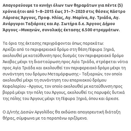
Απαγορεύουμε το κυνήγι όλων των θηραμάτων για πέντε (5)
χρόνια ήτοι από 1−8−2015 έως 31−7−2020 στις θέσεις Κάστρο
Λάρισας Άργους, Προφ. Ηλίας, Αγ. Μαρίνα, Αγ. Τριάδα, Αγ.
Ανάργυροι Ταξιάρχες και Αγ. Σωτήρα δ.ε. Άργους Δήμου
Άργους −Μυκηνών, συνολικής έκτασης 6.500 στρεμμάτων.
Τα όρια της έκτασης περιγράφονται όπως παρακάτω:
Αρχίζει από το περιφερειακό δρόμο στη θέση Γέφυρα Ξηριά,
ακολουθεί με κατεύθυνση προς δυσμάς τον περιφερειακό δρόμο
Άκοβας μέχρι τη διασταύρωση προς Αγία Τριάδα, στρέφεται νότια
προς Αγία Τριάδα και ακολουθεί τον περιφερειακό δρόμο μέχρι τη
συνάντηση του δρόμου Μεταμόρφωσης− Ταξιαρχών, τον οποίο
ακολουθεί μέχρι τη συνάντηση του επαρχιακού δρόμου
Κεφαλαρίου −Άργους, τον οποίο ακολουθεί με κατεύθυνση προς
βορρά μέχρι την πόλη του Άργους, ακολουθεί τις παρυφές δυτικά
της πόλης του Άργους μέχρι τη Γέφυρα Ξηριά, όπου και άρχισε.
Ο Δ/ντής Δασών Αργολίδας θα εκδώσει απαγορευτική διάταξη
θήρας, σύμφωνα με τα παραπάνω οριζόμενα.