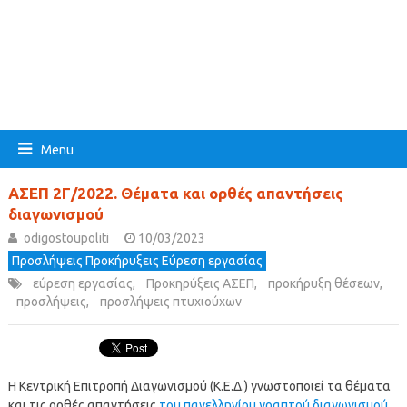
Menu
ΑΣΕΠ 2Γ/2022. Θέματα και ορθές απαντήσεις
διαγωνισμού
odigostoupoliti
10/03/2023
Προσλήψεις Προκήρυξεις Εύρεση εργασίας
εύρεση εργασίας
,
Προκηρύξεις ΑΣΕΠ
,
προκήρυξη θέσεων
,
προσλήψεις
,
προσλήψεις πτυχιούχων
H Κεντρική Επιτροπή Διαγωνισμού (Κ.Ε.Δ.) γνωστοποιεί τα θέματα
και τις ορθές απαντήσεις
του πανελληνίου γραπτού διαγωνισμού,