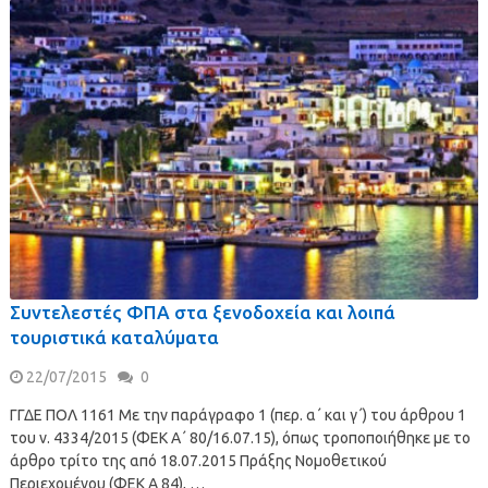
Συντελεστές ΦΠΑ στα ξενοδοχεία και λοιπά
τουριστικά καταλύματα
22/07/2015
0
ΓΓΔΕ ΠΟΛ 1161 Με την παράγραφο 1 (περ. α΄ και γ΄) του άρθρου 1
του ν. 4334/2015 (ΦΕΚ Α΄ 80/16.07.15), όπως τροποποιήθηκε με το
άρθρο τρίτο της από 18.07.2015 Πράξης Νομοθετικού
Περιεχομένου (ΦΕΚ Α 84), …