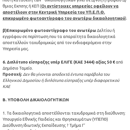
θμιας Εκπσης ή ΚΕΠ
(
Οι αντίστοιχες υπηρεσίες οφείλουν να
αποστέλουν στην Κεντρική Υπηρεσία του ΥΠ.Ε.Π.Θ.
επικυρωμένο φωτοαντίγραφο του ανωτέρω δικαιολογητικού
).
β)Επικυρωμένο φωτοαντίγραφο του ανωτέρω
Δελτίου ή
εγγράφου σε περίπτωση που τα απαραίτητα δικαιολογητικά
αποσταλλούν ταχυδρομικώς από τον ενδιαφερόμενο στην
Υπηρεσία μας.
6. Διπλότυπο είσπραξης υπέρ ΕΛΙΓΕ (ΚΑΕ 3444) αξίας 50 €
από
Δημόσιο Ταμείο.
Προσοχή:
Δεν θα γίνονται αποδεκτά έντυπα παράβολα του
Ελληνικού Δημοσίου ή διπλότυπα είσπραξης υπέρ διαφορετικού
ΚΑΕ
Β. ΥΠΟΒΟΛΗ ΔΙΚΑΙΟΛΟΓΗΤΙΚΩΝ
1. Τα δικαιολογητικά αποστέλλονται ταχυδρομικά στη διεύθυνση:
Υπουργείο Εθνικής Παιδείας και Θρησκευμάτων (ΥΠΕΠΘ)
Διεύθυνση Ιδιωτικής Εκπαίδευσης ? Τμήμα Γ’