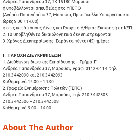
Ανδρέα Παπανδρέου 37, ΤΚ 15180 Μαρούσι
ή υποβάλλονται απευθείας στο ΥΠΕΠΘ
(Ανδρέα Παπανδρέου 37, Μαρούσι, Πρωτόκολλο Υπουργείου και
ώρες 9.00 ? 14.00)
ή στις κατά τόπους Δ/νεις και Γραφεία Δ/θμιας Εκπ/σης ή σε ΚΕΠ.
2. Τα υποβληθέντα δικαιολογητικά δεν επιστρέφονται.
3. Χρόνος Διεκπεραίωσης: Σαράντα πέντε (45) ημέρες
Γ. ΠΑΡΟΧΗ ΔΙΕΥΚΡΙΝΙΣΕΩΝ
1. Διεύθυνση Ιδιωτικής Εκπαίδευσης – Τμήμα Γ’
Ανδρέα Παπανδρέου 37, Μαρούσι, γραφ. 0112-0114 τηλ.
210.3442090 και 210.3442093
Καθημερινά 12.00 – 14.30
2. Γραφείο Ενημέρωσης Πολιτών (ΓΕΠΟ)
Ανδρέα Παπανδρέου 37, Μαρούσι, τηλ. 210.3442505 –
210.3442506 – 210.3442508
Καθημερινά 9.00 – 14.00
About The Author