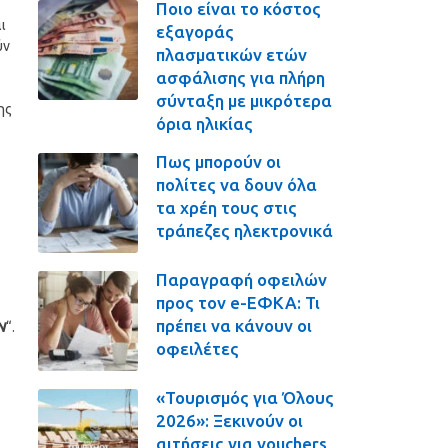
Ποιο είναι το κόστος
ι
εξαγοράς
ύν
πλασματικών ετών
ασφάλισης για πλήρη
σύνταξη με μικρότερα
ης
όρια ηλικίας
Πως μπορούν οι
πολίτες να δουν όλα
τα χρέη τους στις
τράπεζες ηλεκτρονικά
Παραγραφή οφειλών
προς τον e-ΕΦΚΑ: Τι
πρέπει να κάνουν οι
Ν
“.
οφειλέτες
«Τουρισμός για Όλους
2026»: Ξεκινούν οι
αιτήσεις για vouchers